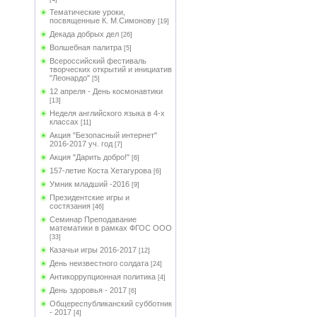
Тематические уроки,
посвященные К. М.Симонову
[19]
Декада добрых дел
[26]
Волшебная палитра
[5]
Всероссийский фестиваль
творческих открытий и инициатив
"Леонардо"
[5]
12 апреля - День космонавтики
[13]
Неделя английского языка в 4-х
классах
[11]
Акция "Безопасный интернет"
2016-2017 уч. год
[7]
Акция "Дарить добро!"
[6]
157-летие Коста Хетагурова
[6]
Умник младший -2016
[9]
Президентские игры и
состязания
[46]
Семинар Преподавание
математики в рамках ФГОС ООО
[33]
Казачьи игры 2016-2017
[12]
День неизвестного солдата
[24]
Антикоррупционная политика
[4]
День здоровья - 2017
[6]
Общереспубликанский субботник
- 2017
[4]