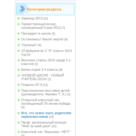
Категории раздела
Зарница 2013
[11]
Торжественный вечер,
посвященный 9 мая 2012
[7]
Президент в школе
[5]
Остановись! Хватит жертв!
[9]
"Орленок"
[6]
23 февраля во 2 "А" классе 2014
год
[4]
Веселые старты 2014 среди 2-х
классов
[1]
Битва хоров 3-4 классы
[8]
«НОВОЙ ШКОЛЕ - НОВЫЙ
УЧИТЕЛЬ-2013»
[2]
Плакаты ЕГЭ
[13]
Персональные выставки детей
(руководитель Черевко Т. А.)
[4]
Открытый классный час,
посвященный 70-летию победы
[5]
Всё, что нужно знать родителям
первоклассников
[14]
Проф. региональный конкурс
"Мой лучший урок"
[21]
Классный час "Фашизму -НЕТ!"
[4]