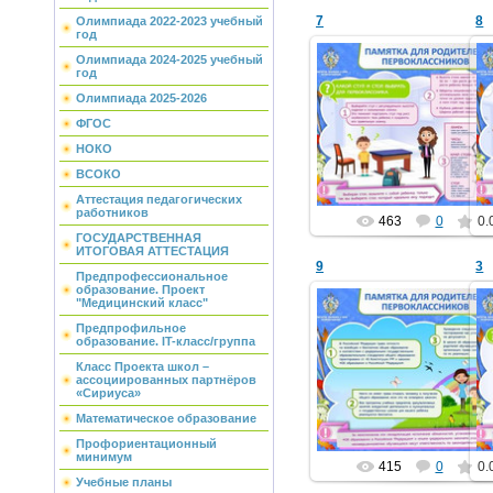
7
8
Олимпиада 2022-2023 учебный
год
Олимпиада 2024-2025 учебный
год
Олимпиада 2025-2026
17.09.2015
ФГОС
school1
НОКО
ВСОКО
Аттестация педагогических
работников
463
0
0.
ГОСУДАРСТВЕННАЯ
ИТОГОВАЯ АТТЕСТАЦИЯ
9
3
Предпрофессиональное
образование. Проект
"Медицинский класс"
Предпрофильное
образование. IT-класс/группа
17.09.2015
Класс Проекта школ –
ассоциированных партнёров
school1
«Сириуса»
Математическое образование
Профориентационный
минимум
415
0
0.
Учебные планы