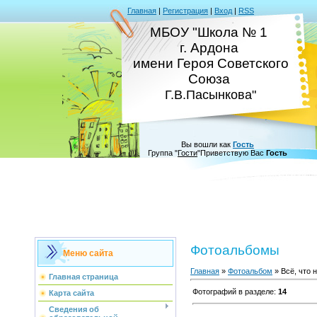
Главная
|
Регистрация
|
Вход
|
RSS
МБОУ "Школа № 1
г. Ардона
имени Героя Советского
Союза
Г.В.Пасынкова"
Вы вошли как
Гость
Группа
"
Гости
"
Приветствую Вас
Гость
Фотоальбомы
Меню сайта
Главная
»
Фотоальбом
» Всё, что 
Главная страница
Фотографий в разделе
:
14
Карта сайта
Сведения об