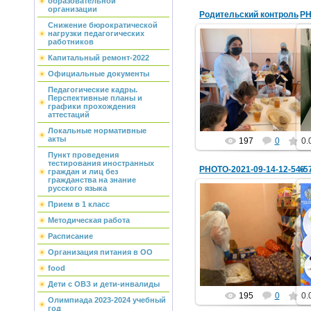
образовательной
организации
Родительский контроль
PH
Снижение бюрократической
нагрузки педагогических
работников
Капитальный ремонт-2022
14.09.2021
Официальные документы
Педагогические кадры.
school1
Перспективные планы и
графики прохождения
аттестаций
Локальные нормативные
акты
197
0
0.
Пункт проведения
тестирования иностранных
PHOTO-2021-09-14-12-54-5
6
граждан и лиц без
гражданства на знание
русского языка
Прием в 1 класс
Методическая работа
14.09.2021
Расписание
school1
Организация питания в ОО
food
Дети с ОВЗ и дети-инвалиды
195
0
0.
Олимпиада 2023-2024 учебный
год