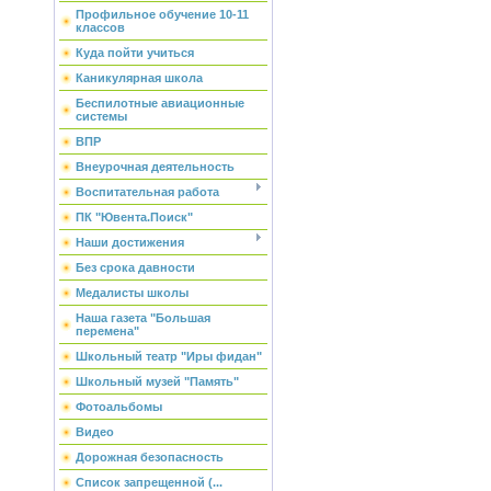
Профильное обучение 10-11
классов
Куда пойти учиться
Каникулярная школа
Беспилотные авиационные
системы
ВПР
Внеурочная деятельность
Воспитательная работа
ПК "Ювента.Поиск"
Наши достижения
Без срока давности
Медалисты школы
Наша газета "Большая
перемена"
Школьный театр "Иры фидан"
Школьный музей "Память"
Фотоальбомы
Видео
Дорожная безопасность
Список запрещенной (...