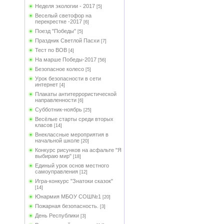
Неделя экологии - 2017
[5]
Веселый светофор на
перекрестке -2017
[6]
Поезд "Победы"
[5]
Праздник Светлой Пасхи
[7]
Тест по ВОВ
[4]
На марше Победы-2017
[56]
Безопасное колесо
[5]
Урок безопасности в сети
интернет
[4]
Плакаты антитеррористической
направленности
[6]
Субботник-ноябрь
[25]
Весёлые старты среди вторых
класов
[14]
Внеклассные мероприятия в
начальной школе
[20]
Конкурс рисунков на асфальте "Я
выбираю мир"
[18]
Единый урок основ местного
самоуправления
[12]
Игра-конкурс "Знатоки сказок"
[14]
Юнармия МБОУ СОШ№1
[20]
Пожарная безопасность.
[3]
День Республики
[3]