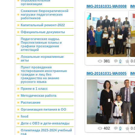
образовательной
организации
IMG-20161031-WA0008
IM
Снижение бюрократической
нагрузки педагогических
работников
Капитальный ремонт-2022
03.11.2016
Официальные документы
Педагогические кадры.
school1
Перспективные планы и
графики прохождения
аттестаций
Локальные нормативные
акты
381
0
0.
Пункт проведения
тестирования иностранных
IMG-20161031-WA0005
IM
граждан и лиц без
гражданства на знание
русского языка
Прием в 1 класс
Методическая работа
03.11.2016
Расписание
school1
Организация питания в ОО
food
Дети с ОВЗ и дети-инвалиды
402
0
0.
Олимпиада 2023-2024 учебный
год