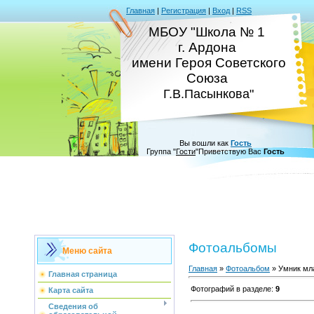
Главная
|
Регистрация
|
Вход
|
RSS
МБОУ "Школа № 1
г. Ардона
имени Героя Советского
Союза
Г.В.Пасынкова"
Вы вошли как
Гость
Группа
"
Гости
"
Приветствую Вас
Гость
Фотоальбомы
Меню сайта
Главная
»
Фотоальбом
» Умник мл
Главная страница
Фотографий в разделе
:
9
Карта сайта
Сведения об