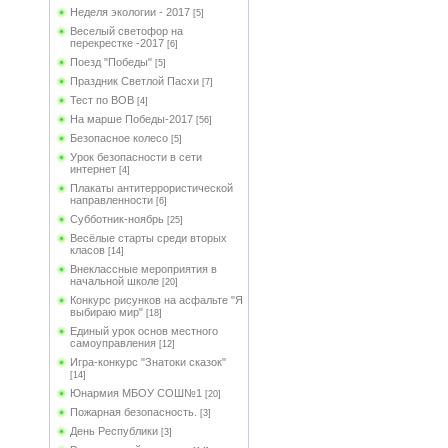
Неделя экологии - 2017
[5]
Веселый светофор на
перекрестке -2017
[6]
Поезд "Победы"
[5]
Праздник Светлой Пасхи
[7]
Тест по ВОВ
[4]
На марше Победы-2017
[56]
Безопасное колесо
[5]
Урок безопасности в сети
интернет
[4]
Плакаты антитеррористической
направленности
[6]
Субботник-ноябрь
[25]
Весёлые старты среди вторых
класов
[14]
Внеклассные мероприятия в
начальной школе
[20]
Конкурс рисунков на асфальте "Я
выбираю мир"
[18]
Единый урок основ местного
самоуправления
[12]
Игра-конкурс "Знатоки сказок"
[14]
Юнармия МБОУ СОШ№1
[20]
Пожарная безопасность.
[3]
День Республики
[3]