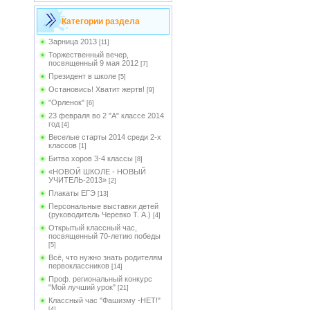
Категории раздела
Зарница 2013
[11]
Торжественный вечер,
посвященный 9 мая 2012
[7]
Президент в школе
[5]
Остановись! Хватит жертв!
[9]
"Орленок"
[6]
23 февраля во 2 "А" классе 2014
год
[4]
Веселые старты 2014 среди 2-х
классов
[1]
Битва хоров 3-4 классы
[8]
«НОВОЙ ШКОЛЕ - НОВЫЙ
УЧИТЕЛЬ-2013»
[2]
Плакаты ЕГЭ
[13]
Персональные выставки детей
(руководитель Черевко Т. А.)
[4]
Открытый классный час,
посвященный 70-летию победы
[5]
Всё, что нужно знать родителям
первоклассников
[14]
Проф. региональный конкурс
"Мой лучший урок"
[21]
Классный час "Фашизму -НЕТ!"
[4]