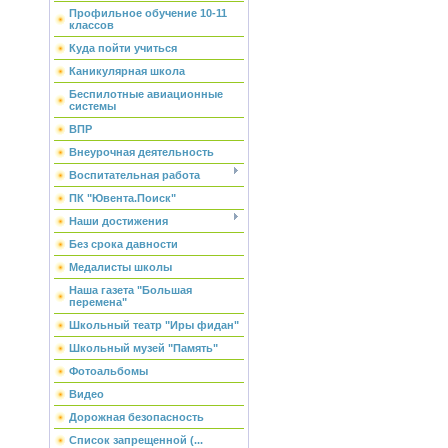
Профильное обучение 10-11
классов
Куда пойти учиться
Каникулярная школа
Беспилотные авиационные
системы
ВПР
Внеурочная деятельность
Воспитательная работа
ПК "Ювента.Поиск"
Наши достижения
Без срока давности
Медалисты школы
Наша газета "Большая
перемена"
Школьный театр "Иры фидан"
Школьный музей "Память"
Фотоальбомы
Видео
Дорожная безопасность
Список запрещенной (...