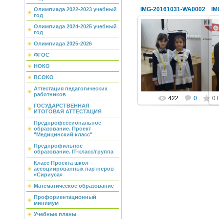
IMG-20161031-WA0002
IM
Олимпиада 2022-2023 учебный
год
Олимпиада 2024-2025 учебный
год
Олимпиада 2025-2026
03.11.2016
ФГОС
school1
НОКО
ВСОКО
Аттестация педагогических
работников
422
0
0.
ГОСУДАРСТВЕННАЯ
ИТОГОВАЯ АТТЕСТАЦИЯ
Предпрофессиональное
образование. Проект
"Медицинский класс"
Предпрофильное
образование. IT-класс/группа
Класс Проекта школ –
ассоциированных партнёров
«Сириуса»
Математическое образование
Профориентационный
минимум
Учебные планы