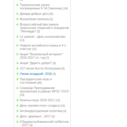
Тематические уроки,
посвященные К. М.Симонову
[19]
Декада добрых дел
[26]
Волшебная палитра
[5]
Всероссийский фестиваль
творческих открытий и инициатив
"Леонардо"
[5]
12 апреля - День космонавтики
[13]
Неделя английского языка в 4-х
классах
[11]
Акция "Безопасный интернет"
2016-2017 уч. год
[7]
Акция "Дарить добро!"
[6]
157-летие Коста Хетагурова
[6]
Умник младший -2016
[9]
Президентские игры и
состязания
[46]
Семинар Преподавание
математики в рамках ФГОС ООО
[33]
Казачьи игры 2016-2017
[12]
День неизвестного солдата
[24]
Антикоррупционная политика
[4]
День здоровья - 2017
[6]
Общереспубликанский субботник
- 2017
[4]