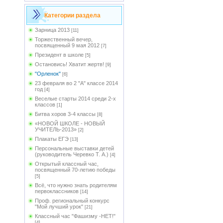
Категории раздела
Зарница 2013
[11]
Торжественный вечер,
посвященный 9 мая 2012
[7]
Президент в школе
[5]
Остановись! Хватит жертв!
[9]
"Орленок"
[6]
23 февраля во 2 "А" классе 2014
год
[4]
Веселые старты 2014 среди 2-х
классов
[1]
Битва хоров 3-4 классы
[8]
«НОВОЙ ШКОЛЕ - НОВЫЙ
УЧИТЕЛЬ-2013»
[2]
Плакаты ЕГЭ
[13]
Персональные выставки детей
(руководитель Черевко Т. А.)
[4]
Открытый классный час,
посвященный 70-летию победы
[5]
Всё, что нужно знать родителям
первоклассников
[14]
Проф. региональный конкурс
"Мой лучший урок"
[21]
Классный час "Фашизму -НЕТ!"
[4]