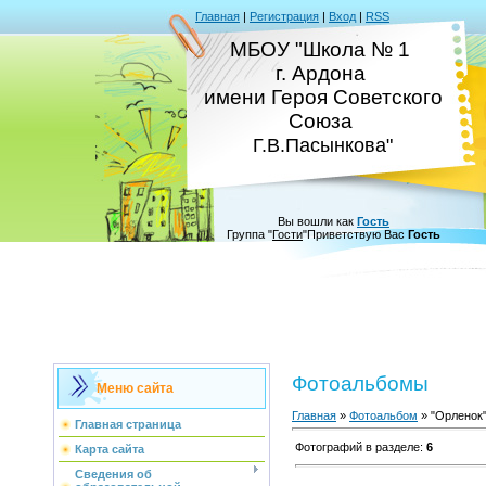
Главная
|
Регистрация
|
Вход
|
RSS
МБОУ "Школа № 1
г. Ардона
имени Героя Советского
Союза
Г.В.Пасынкова"
Вы вошли как
Гость
Группа
"
Гости
"
Приветствую Вас
Гость
Фотоальбомы
Меню сайта
Главная
»
Фотоальбом
» "Орленок
Главная страница
Фотографий в разделе
:
6
Карта сайта
Сведения об