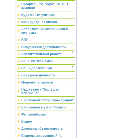
Профильное обучение 10-11
классов
Куда пойти учиться
Каникулярная школа
Беспилотные авиационные
системы
ВПР
Внеурочная деятельность
Воспитательная работа
ПК "Ювента.Поиск"
Наши достижения
Без срока давности
Медалисты школы
Наша газета "Большая
перемена"
Школьный театр "Иры фидан"
Школьный музей "Память"
Фотоальбомы
Видео
Дорожная безопасность
Список запрещенной (...