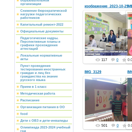
образовательной
организации
IM
Снижение бюрократической
нагрузки педагогических
работников
Капитальный ремонт-2022
25.10.2023
Официальные документы
Педагогические кадры.
school1
Перспективные планы и
графики прохождения
аттестаций
Локальные нормативные
акты
117
0
0.
Пункт проведения
тестирования иностранных
IMG_3129
IM
граждан и лиц без
гражданства на знание
русского языка
Прием в 1 класс
Методическая работа
20.11.2013
Расписание
school1
Организация питания в ОО
food
Дети с ОВЗ и дети-инвалиды
501
0
0.
Олимпиада 2023-2024 учебный
год