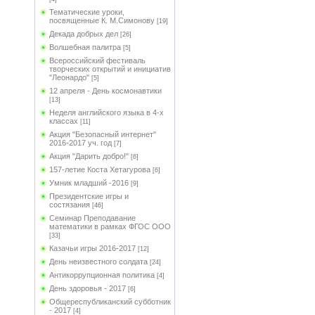
Тематические уроки,
посвященные К. М.Симонову
[19]
Декада добрых дел
[26]
Волшебная палитра
[5]
Всероссийский фестиваль
творческих открытий и инициатив
"Леонардо"
[5]
12 апреля - День космонавтики
[13]
Неделя английского языка в 4-х
классах
[11]
Акция "Безопасный интернет"
2016-2017 уч. год
[7]
Акция "Дарить добро!"
[6]
157-летие Коста Хетагурова
[6]
Умник младший -2016
[9]
Президентские игры и
состязания
[46]
Семинар Преподавание
математики в рамках ФГОС ООО
[33]
Казачьи игры 2016-2017
[12]
День неизвестного солдата
[24]
Антикоррупционная политика
[4]
День здоровья - 2017
[6]
Общереспубликанский субботник
- 2017
[4]