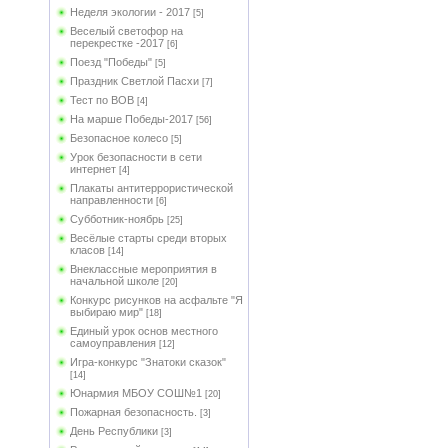
Неделя экологии - 2017
[5]
Веселый светофор на
перекрестке -2017
[6]
Поезд "Победы"
[5]
Праздник Светлой Пасхи
[7]
Тест по ВОВ
[4]
На марше Победы-2017
[56]
Безопасное колесо
[5]
Урок безопасности в сети
интернет
[4]
Плакаты антитеррористической
направленности
[6]
Субботник-ноябрь
[25]
Весёлые старты среди вторых
класов
[14]
Внеклассные мероприятия в
начальной школе
[20]
Конкурс рисунков на асфальте "Я
выбираю мир"
[18]
Единый урок основ местного
самоуправления
[12]
Игра-конкурс "Знатоки сказок"
[14]
Юнармия МБОУ СОШ№1
[20]
Пожарная безопасность.
[3]
День Республики
[3]