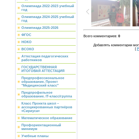
Олимпиада 2022-2023 учебный
год
Олимпиада 2024-2025 учебный
год
Олимпиада 2025-2026
ФГОС
Всего комментариев
:
0
НОКО
Добавлять комментарии могу
[
Р
ВСОКО
Аттестация педагогических
работников
ГОСУДАРСТВЕННАЯ
ИТОГОВАЯ АТТЕСТАЦИЯ
Предпрофессиональное
образование. Проект
"Медицинский класс"
Предпрофильное
образование. IT-класс/группа
Класс Проекта школ –
ассоциированных партнёров
«Сириуса»
Математическое образование
Профориентационный
минимум
Учебные планы