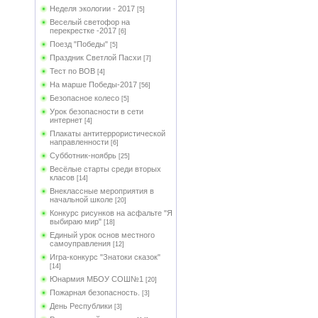
Неделя экологии - 2017
[5]
Веселый светофор на
перекрестке -2017
[6]
Поезд "Победы"
[5]
Праздник Светлой Пасхи
[7]
Тест по ВОВ
[4]
На марше Победы-2017
[56]
Безопасное колесо
[5]
Урок безопасности в сети
интернет
[4]
Плакаты антитеррористической
направленности
[6]
Субботник-ноябрь
[25]
Весёлые старты среди вторых
класов
[14]
Внеклассные мероприятия в
начальной школе
[20]
Конкурс рисунков на асфальте "Я
выбираю мир"
[18]
Единый урок основ местного
самоуправления
[12]
Игра-конкурс "Знатоки сказок"
[14]
Юнармия МБОУ СОШ№1
[20]
Пожарная безопасность.
[3]
День Республики
[3]