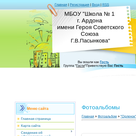
Главная
|
Регистрация
|
Вход
|
RSS
МБОУ "Школа № 1
г. Ардона
имени Героя Советского
Союза
Г.В.Пасынкова"
Вы вошли как
Гость
Группа
"
Гости
"
Приветствую Вас
Гость
Фотоальбомы
Меню сайта
Главная
»
Фотоальбом
»
"Орленок
Главная страница
Карта сайта
Сведения об