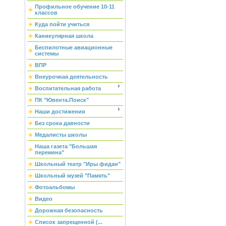
Профильное обучение 10-11
классов
Куда пойти учиться
Каникулярная школа
Беспилотные авиационные
системы
ВПР
Внеурочная деятельность
Воспитательная работа
ПК "Ювента.Поиск"
Наши достижения
Без срока давности
Медалисты школы
Наша газета "Большая
перемена"
Школьный театр "Иры фидан"
Школьный музей "Память"
Фотоальбомы
Видео
Дорожная безопасность
Список запрещенной (...