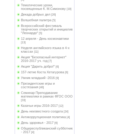
Тематические уроки,
посвященные К. М.Симонову
[19]
Декада добрых дел
[26]
Волшебная палитра
[5]
Всероссийский фестиваль
творческих открытий и инициатив
"Леонардо"
[5]
12 апреля - День космонавтики
[13]
Неделя английского языка в 4-х
классах
[11]
Акция "Безопасный интернет"
2016-2017 уч. год
[7]
Акция "Дарить добро!"
[6]
157-летие Коста Хетагурова
[6]
Умник младший -2016
[9]
Президентские игры и
состязания
[46]
Семинар Преподавание
математики в рамках ФГОС ООО
[33]
Казачьи игры 2016-2017
[12]
День неизвестного солдата
[24]
Антикоррупционная политика
[4]
День здоровья - 2017
[6]
Общереспубликанский субботник
- 2017
[4]