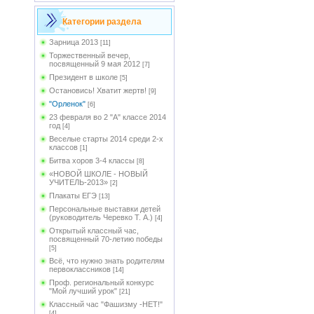
Категории раздела
Зарница 2013
[11]
Торжественный вечер,
посвященный 9 мая 2012
[7]
Президент в школе
[5]
Остановись! Хватит жертв!
[9]
"Орленок"
[6]
23 февраля во 2 "А" классе 2014
год
[4]
Веселые старты 2014 среди 2-х
классов
[1]
Битва хоров 3-4 классы
[8]
«НОВОЙ ШКОЛЕ - НОВЫЙ
УЧИТЕЛЬ-2013»
[2]
Плакаты ЕГЭ
[13]
Персональные выставки детей
(руководитель Черевко Т. А.)
[4]
Открытый классный час,
посвященный 70-летию победы
[5]
Всё, что нужно знать родителям
первоклассников
[14]
Проф. региональный конкурс
"Мой лучший урок"
[21]
Классный час "Фашизму -НЕТ!"
[4]