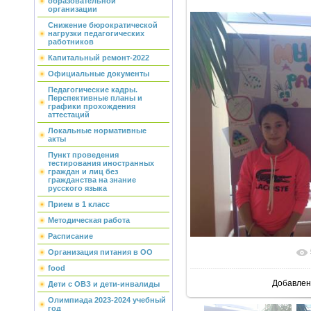
образовательной
организации
Снижение бюрократической
нагрузки педагогических
работников
Капитальный ремонт-2022
Официальные документы
Педагогические кадры.
Перспективные планы и
графики прохождения
аттестаций
Локальные нормативные
акты
Пункт проведения
тестирования иностранных
граждан и лиц без
гражданства на знание
русского языка
Прием в 1 класс
Методическая работа
Расписание
Организация питания в ОО
В реально
food
Добавлен
Дети с ОВЗ и дети-инвалиды
Олимпиада 2023-2024 учебный
год