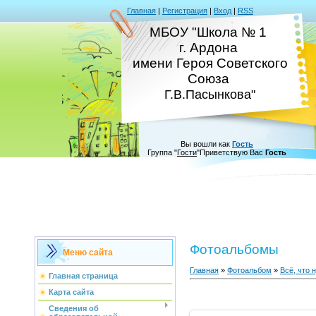
Главная
|
Регистрация
|
Вход
|
RSS
МБОУ "Школа № 1
г. Ардона
имени Героя Советского
Союза
Г.В.Пасынкова"
Вы вошли как
Гость
Группа
"
Гости
"
Приветствую Вас
Гость
Фотоальбомы
Меню сайта
Главная
»
Фотоальбом
»
Всё, что 
Главная страница
Карта сайта
Сведения об