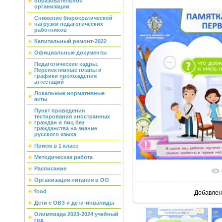
образовательной
организации
Снижение бюрократической
нагрузки педагогических
работников
Капитальный ремонт-2022
Официальные документы
Педагогические кадры.
Перспективные планы и
графики прохождения
аттестаций
Локальные нормативные
акты
Пункт проведения
тестирования иностранных
граждан и лиц без
гражданства на знание
русского языка
Прием в 1 класс
Методическая работа
Расписание
В реальн
Организация питания в ОО
food
Добавлен
Дети с ОВЗ и дети-инвалиды
Олимпиада 2023-2024 учебный
год