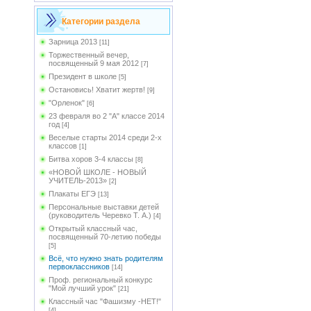
Категории раздела
Зарница 2013
[11]
Торжественный вечер,
посвященный 9 мая 2012
[7]
Президент в школе
[5]
Остановись! Хватит жертв!
[9]
"Орленок"
[6]
23 февраля во 2 "А" классе 2014
год
[4]
Веселые старты 2014 среди 2-х
классов
[1]
Битва хоров 3-4 классы
[8]
«НОВОЙ ШКОЛЕ - НОВЫЙ
УЧИТЕЛЬ-2013»
[2]
Плакаты ЕГЭ
[13]
Персональные выставки детей
(руководитель Черевко Т. А.)
[4]
Открытый классный час,
посвященный 70-летию победы
[5]
Всё, что нужно знать родителям
первоклассников
[14]
Проф. региональный конкурс
"Мой лучший урок"
[21]
Классный час "Фашизму -НЕТ!"
[4]