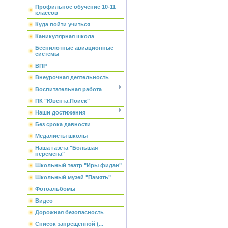
Профильное обучение 10-11
классов
Куда пойти учиться
Каникулярная школа
Беспилотные авиационные
системы
ВПР
Внеурочная деятельность
Воспитательная работа
ПК "Ювента.Поиск"
Наши достижения
Без срока давности
Медалисты школы
Наша газета "Большая
перемена"
Школьный театр "Иры фидан"
Школьный музей "Память"
Фотоальбомы
Видео
Дорожная безопасность
Список запрещенной (...