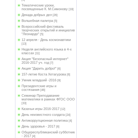
Тематические уроки,
посвященные К. М.Симонову
[19]
Декада добрых дел
[26]
Волшебная палитра
[5]
Всероссийский фестиваль
творческих открытий и инициатив
"Леонардо"
[5]
12 апреля - День космонавтики
[13]
Неделя английского языка в 4-х
классах
[11]
Акция "Безопасный интернет"
2016-2017 уч. год
[7]
Акция "Дарить добро!"
[6]
157-летие Коста Хетагурова
[6]
Умник младший -2016
[9]
Президентские игры и
состязания
[46]
Семинар Преподавание
математики в рамках ФГОС ООО
[33]
Казачьи игры 2016-2017
[12]
День неизвестного солдата
[24]
Антикоррупционная политика
[4]
День здоровья - 2017
[6]
Общереспубликанский субботник
- 2017
[4]