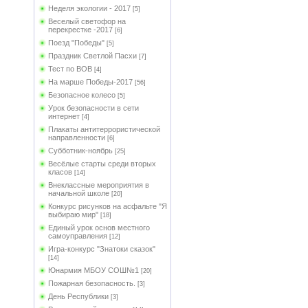
Неделя экологии - 2017
[5]
Веселый светофор на
перекрестке -2017
[6]
Поезд "Победы"
[5]
Праздник Светлой Пасхи
[7]
Тест по ВОВ
[4]
На марше Победы-2017
[56]
Безопасное колесо
[5]
Урок безопасности в сети
интернет
[4]
Плакаты антитеррористической
направленности
[6]
Субботник-ноябрь
[25]
Весёлые старты среди вторых
класов
[14]
Внеклассные мероприятия в
начальной школе
[20]
Конкурс рисунков на асфальте "Я
выбираю мир"
[18]
Единый урок основ местного
самоуправления
[12]
Игра-конкурс "Знатоки сказок"
[14]
Юнармия МБОУ СОШ№1
[20]
Пожарная безопасность.
[3]
День Республики
[3]