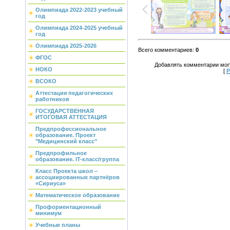
Олимпиада 2022-2023 учебный
год
Олимпиада 2024-2025 учебный
год
Олимпиада 2025-2026
Всего комментариев
:
0
ФГОС
Добавлять комментарии могу
НОКО
[
Р
ВСОКО
Аттестация педагогических
работников
ГОСУДАРСТВЕННАЯ
ИТОГОВАЯ АТТЕСТАЦИЯ
Предпрофессиональное
образование. Проект
"Медицинский класс"
Предпрофильное
образование. IT-класс/группа
Класс Проекта школ –
ассоциированных партнёров
«Сириуса»
Математическое образование
Профориентационный
минимум
Учебные планы