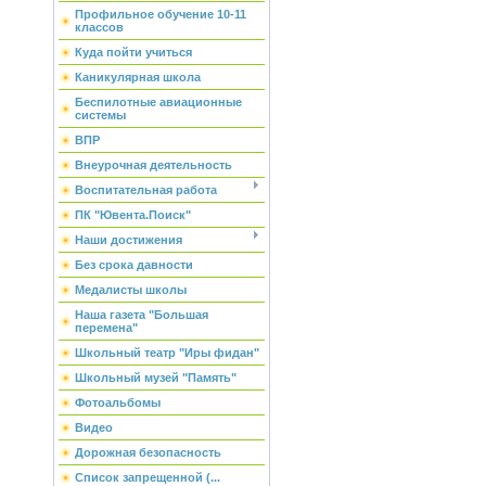
Профильное обучение 10-11
классов
Куда пойти учиться
Каникулярная школа
Беспилотные авиационные
системы
ВПР
Внеурочная деятельность
Воспитательная работа
ПК "Ювента.Поиск"
Наши достижения
Без срока давности
Медалисты школы
Наша газета "Большая
перемена"
Школьный театр "Иры фидан"
Школьный музей "Память"
Фотоальбомы
Видео
Дорожная безопасность
Список запрещенной (...