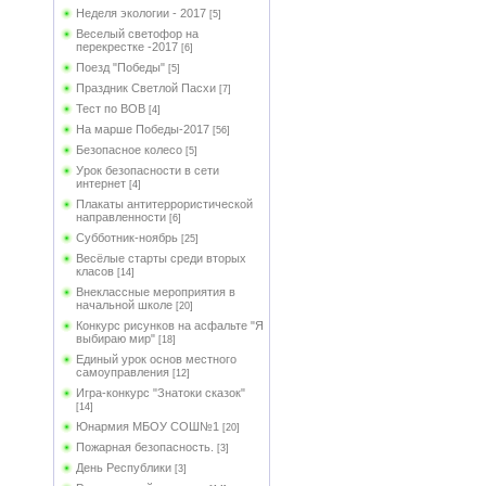
Неделя экологии - 2017
[5]
Веселый светофор на
перекрестке -2017
[6]
Поезд "Победы"
[5]
Праздник Светлой Пасхи
[7]
Тест по ВОВ
[4]
На марше Победы-2017
[56]
Безопасное колесо
[5]
Урок безопасности в сети
интернет
[4]
Плакаты антитеррористической
направленности
[6]
Субботник-ноябрь
[25]
Весёлые старты среди вторых
класов
[14]
Внеклассные мероприятия в
начальной школе
[20]
Конкурс рисунков на асфальте "Я
выбираю мир"
[18]
Единый урок основ местного
самоуправления
[12]
Игра-конкурс "Знатоки сказок"
[14]
Юнармия МБОУ СОШ№1
[20]
Пожарная безопасность.
[3]
День Республики
[3]