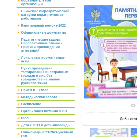
образовательной
организации
Снижение бюрократической
нагрузки педагогических
работников
Капитальный ремонт-2022
Официальные документы
Педагогические кадры.
Перспективные планы и
графики прохождения
аттестаций
Локальные нормативные
акты
Пункт проведения
тестирования иностранных
граждан и лиц без
гражданства на знание
русского языка
Прием в 1 класс
Методическая работа
Расписание
В реальн
Организация питания в ОО
food
Добавлен
Дети с ОВЗ и дети-инвалиды
Олимпиада 2023-2024 учебный
год