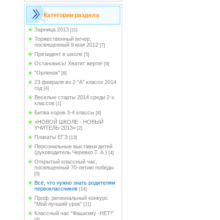
Категории раздела
Зарница 2013
[11]
Торжественный вечер,
посвященный 9 мая 2012
[7]
Президент в школе
[5]
Остановись! Хватит жертв!
[9]
"Орленок"
[6]
23 февраля во 2 "А" классе 2014
год
[4]
Веселые старты 2014 среди 2-х
классов
[1]
Битва хоров 3-4 классы
[8]
«НОВОЙ ШКОЛЕ - НОВЫЙ
УЧИТЕЛЬ-2013»
[2]
Плакаты ЕГЭ
[13]
Персональные выставки детей
(руководитель Черевко Т. А.)
[4]
Открытый классный час,
посвященный 70-летию победы
[5]
Всё, что нужно знать родителям
первоклассников
[14]
Проф. региональный конкурс
"Мой лучший урок"
[21]
Классный час "Фашизму -НЕТ!"
[4]