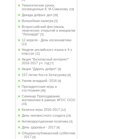
Тематические уроки,
посвященные К. М.Симонову
[19]
Декада добрых дел
[26]
Волшебная палитра
[5]
Всероссийский фестиваль
творческих открытий и инициатив
"Леонардо"
[5]
12 апреля - День космонавтики
[13]
Неделя английского языка в 4-х
классах
[11]
Акция "Безопасный интернет"
2016-2017 уч. год
[7]
Акция "Дарить добро!"
[6]
157-летие Коста Хетагурова
[6]
Умник младший -2016
[9]
Президентские игры и
состязания
[46]
Семинар Преподавание
математики в рамках ФГОС ООО
[33]
Казачьи игры 2016-2017
[12]
День неизвестного солдата
[24]
Антикоррупционная политика
[4]
День здоровья - 2017
[6]
Общереспубликанский субботник
- 2017
[4]