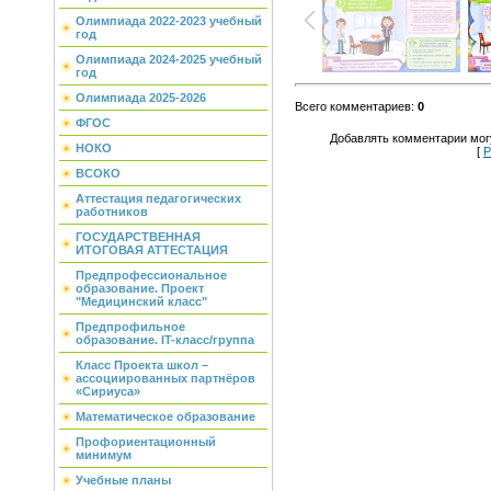
Олимпиада 2022-2023 учебный
год
Олимпиада 2024-2025 учебный
год
Олимпиада 2025-2026
Всего комментариев
:
0
ФГОС
Добавлять комментарии могу
НОКО
[
Р
ВСОКО
Аттестация педагогических
работников
ГОСУДАРСТВЕННАЯ
ИТОГОВАЯ АТТЕСТАЦИЯ
Предпрофессиональное
образование. Проект
"Медицинский класс"
Предпрофильное
образование. IT-класс/группа
Класс Проекта школ –
ассоциированных партнёров
«Сириуса»
Математическое образование
Профориентационный
минимум
Учебные планы