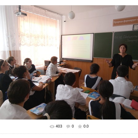
403
0
0.0
В реальном размере
1600x1186
/ 3640.0Kb