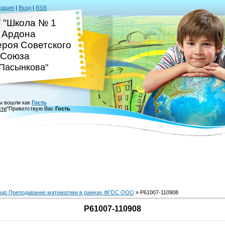
рация
|
Вход
|
RSS
 "Школа № 1
. Ардона
ероя Советского
Союза
.Пасынкова"
ы вошли как
Гость
сти
"
Приветствую Вас
Гость
ар Преподавание математики в рамках ФГОС ООО
» P61007-110908
P61007-110908