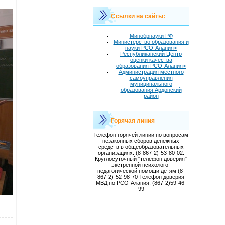
Ссылки на сайты:
Минобрнауки РФ
Министерство образования и
науки РСО-Алания>
Республиканский Центр
оценки качества
образования РСО-Алания>
Администрация местного
самоуправления
муниципального
образования Ардонский
район
Горячая линия
Телефон горячей линии по вопросам
незаконных сборов денежных
средств в общеобразовательных
организациях: (8-867-2)-53-80-02.
Круглосуточный "телефон доверия"
экстренной психолого-
педагогической помощи детям (8-
867-2)-52-98-70 Телефон доверия
МВД по РСО-Алания: (867-2)59-46-
99