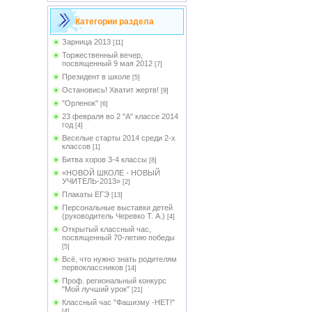
Категории раздела
Зарница 2013
[11]
Торжественный вечер,
посвященный 9 мая 2012
[7]
Президент в школе
[5]
Остановись! Хватит жертв!
[9]
"Орленок"
[6]
23 февраля во 2 "А" классе 2014
год
[4]
Веселые старты 2014 среди 2-х
классов
[1]
Битва хоров 3-4 классы
[8]
«НОВОЙ ШКОЛЕ - НОВЫЙ
УЧИТЕЛЬ-2013»
[2]
Плакаты ЕГЭ
[13]
Персональные выставки детей
(руководитель Черевко Т. А.)
[4]
Открытый классный час,
посвященный 70-летию победы
[5]
Всё, что нужно знать родителям
первоклассников
[14]
Проф. региональный конкурс
"Мой лучший урок"
[21]
Классный час "Фашизму -НЕТ!"
[4]