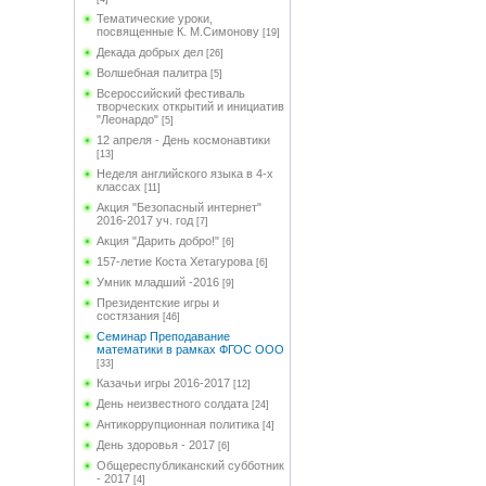
Тематические уроки,
посвященные К. М.Симонову
[19]
Декада добрых дел
[26]
Волшебная палитра
[5]
Всероссийский фестиваль
творческих открытий и инициатив
"Леонардо"
[5]
12 апреля - День космонавтики
[13]
Неделя английского языка в 4-х
классах
[11]
Акция "Безопасный интернет"
2016-2017 уч. год
[7]
Акция "Дарить добро!"
[6]
157-летие Коста Хетагурова
[6]
Умник младший -2016
[9]
Президентские игры и
состязания
[46]
Семинар Преподавание
математики в рамках ФГОС ООО
[33]
Казачьи игры 2016-2017
[12]
День неизвестного солдата
[24]
Антикоррупционная политика
[4]
День здоровья - 2017
[6]
Общереспубликанский субботник
- 2017
[4]