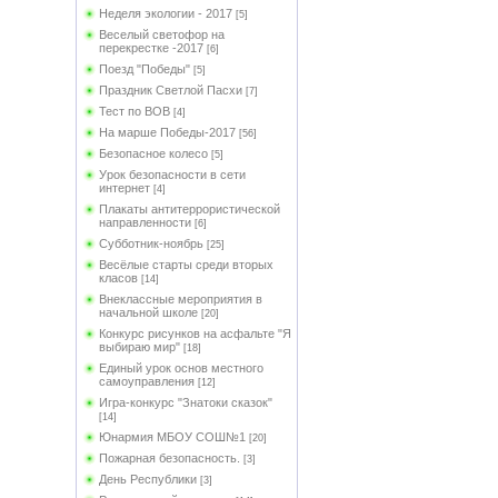
Неделя экологии - 2017
[5]
Веселый светофор на
перекрестке -2017
[6]
Поезд "Победы"
[5]
Праздник Светлой Пасхи
[7]
Тест по ВОВ
[4]
На марше Победы-2017
[56]
Безопасное колесо
[5]
Урок безопасности в сети
интернет
[4]
Плакаты антитеррористической
направленности
[6]
Субботник-ноябрь
[25]
Весёлые старты среди вторых
класов
[14]
Внеклассные мероприятия в
начальной школе
[20]
Конкурс рисунков на асфальте "Я
выбираю мир"
[18]
Единый урок основ местного
самоуправления
[12]
Игра-конкурс "Знатоки сказок"
[14]
Юнармия МБОУ СОШ№1
[20]
Пожарная безопасность.
[3]
День Республики
[3]