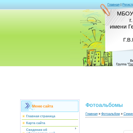
Главная
|
Регист
МБОУ
г
имени Г
Г.В
В
Группа
"
Го
Фотоальбомы
Меню сайта
Главная
»
Фотоальбом
»
Семин
Главная страница
Карта сайта
Сведения об