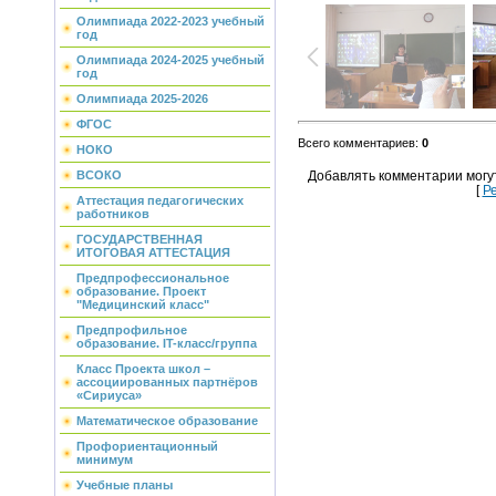
Олимпиада 2022-2023 учебный
год
Олимпиада 2024-2025 учебный
год
Олимпиада 2025-2026
ФГОС
Всего комментариев
:
0
НОКО
ВСОКО
Добавлять комментарии могу
[
Р
Аттестация педагогических
работников
ГОСУДАРСТВЕННАЯ
ИТОГОВАЯ АТТЕСТАЦИЯ
Предпрофессиональное
образование. Проект
"Медицинский класс"
Предпрофильное
образование. IT-класс/группа
Класс Проекта школ –
ассоциированных партнёров
«Сириуса»
Математическое образование
Профориентационный
минимум
Учебные планы