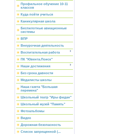
Профильное обучение 10-11
классов
Куда пойти учиться
Каникулярная школа
Беспилотные авиационные
системы
ВПР
Внеурочная деятельность
Воспитательная работа
ПК "Ювента.Поиск"
Наши достижения
Без срока давности
Медалисты школы
Наша газета "Большая
перемена"
Школьный театр "Иры фидан"
Школьный музей "Память"
Фотоальбомы
Видео
Дорожная безопасность
Список запрещенной (...