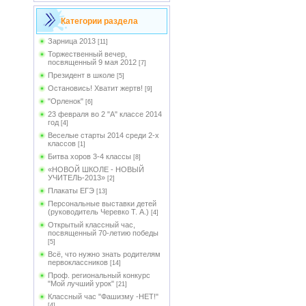
Категории раздела
Зарница 2013
[11]
Торжественный вечер,
посвященный 9 мая 2012
[7]
Президент в школе
[5]
Остановись! Хватит жертв!
[9]
"Орленок"
[6]
23 февраля во 2 "А" классе 2014
год
[4]
Веселые старты 2014 среди 2-х
классов
[1]
Битва хоров 3-4 классы
[8]
«НОВОЙ ШКОЛЕ - НОВЫЙ
УЧИТЕЛЬ-2013»
[2]
Плакаты ЕГЭ
[13]
Персональные выставки детей
(руководитель Черевко Т. А.)
[4]
Открытый классный час,
посвященный 70-летию победы
[5]
Всё, что нужно знать родителям
первоклассников
[14]
Проф. региональный конкурс
"Мой лучший урок"
[21]
Классный час "Фашизму -НЕТ!"
[4]