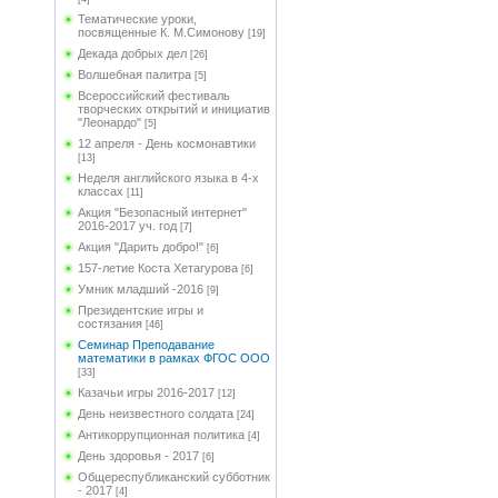
Тематические уроки,
посвященные К. М.Симонову
[19]
Декада добрых дел
[26]
Волшебная палитра
[5]
Всероссийский фестиваль
творческих открытий и инициатив
"Леонардо"
[5]
12 апреля - День космонавтики
[13]
Неделя английского языка в 4-х
классах
[11]
Акция "Безопасный интернет"
2016-2017 уч. год
[7]
Акция "Дарить добро!"
[6]
157-летие Коста Хетагурова
[6]
Умник младший -2016
[9]
Президентские игры и
состязания
[46]
Семинар Преподавание
математики в рамках ФГОС ООО
[33]
Казачьи игры 2016-2017
[12]
День неизвестного солдата
[24]
Антикоррупционная политика
[4]
День здоровья - 2017
[6]
Общереспубликанский субботник
- 2017
[4]