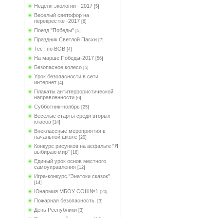
Неделя экологии - 2017
[5]
Веселый светофор на
перекрестке -2017
[6]
Поезд "Победы"
[5]
Праздник Светлой Пасхи
[7]
Тест по ВОВ
[4]
На марше Победы-2017
[56]
Безопасное колесо
[5]
Урок безопасности в сети
интернет
[4]
Плакаты антитеррористической
направленности
[6]
Субботник-ноябрь
[25]
Весёлые старты среди вторых
класов
[14]
Внеклассные мероприятия в
начальной школе
[20]
Конкурс рисунков на асфальте "Я
выбираю мир"
[18]
Единый урок основ местного
самоуправления
[12]
Игра-конкурс "Знатоки сказок"
[14]
Юнармия МБОУ СОШ№1
[20]
Пожарная безопасность.
[3]
День Республики
[3]