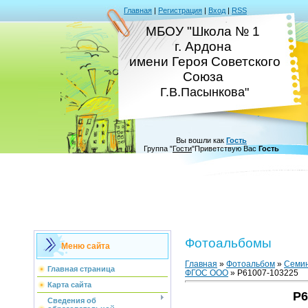
Главная
|
Регистрация
|
Вход
|
RSS
МБОУ "Школа № 1
г. Ардона
имени Героя Советского
Союза
Г.В.Пасынкова"
Вы вошли как
Гость
Группа
"
Гости
"
Приветствую Вас
Гость
Фотоальбомы
Меню сайта
Главная
»
Фотоальбом
»
Семин
Главная страница
ФГОС ООО
» P61007-103225
Карта сайта
P6
Сведения об