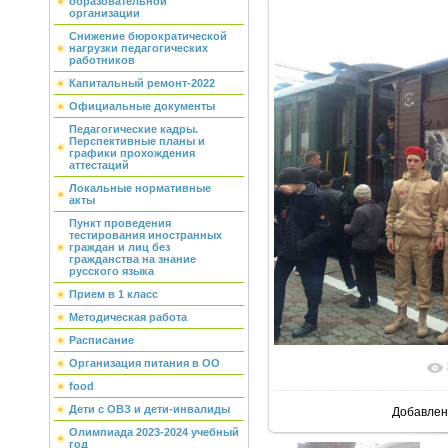
образовательной
организации
Снижение бюрократической
нагрузки педагогических
работников
Капитальный ремонт-2022
Официальные документы
Педагогические кадры.
Перспективные планы и
графики прохождения
аттестаций
Локальные нормативные
акты
Пункт проведения
тестирования иностранных
граждан и лиц без
гражданства на знание
русского языка
Прием в 1 класс
Методическая работа
Расписание
Организация питания в ОО
В реальн
food
Дети с ОВЗ и дети-инвалиды
Добавлен
Олимпиада 2023-2024 учебный
год