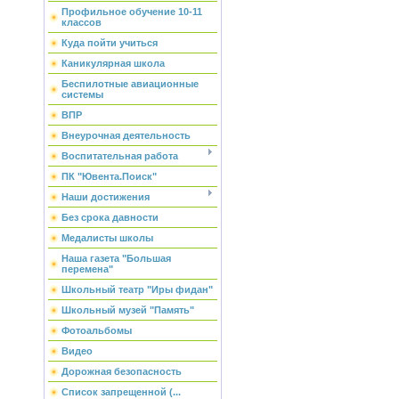
Профильное обучение 10-11
классов
Куда пойти учиться
Каникулярная школа
Беспилотные авиационные
системы
ВПР
Внеурочная деятельность
Воспитательная работа
ПК "Ювента.Поиск"
Наши достижения
Без срока давности
Медалисты школы
Наша газета "Большая
перемена"
Школьный театр "Иры фидан"
Школьный музей "Память"
Фотоальбомы
Видео
Дорожная безопасность
Список запрещенной (...