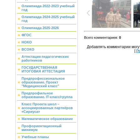
Олимпиада 2022-2023 учебный
год
Олимпиада 2024-2025 учебный
год
Олимпиада 2025-2026
ФГОС
Всего комментариев
:
0
НОКО
Добавлять комментарии могу
ВСОКО
[
Р
Аттестация педагогических
работников
ГОСУДАРСТВЕННАЯ
ИТОГОВАЯ АТТЕСТАЦИЯ
Предпрофессиональное
образование. Проект
"Медицинский класс"
Предпрофильное
образование. IT-класс/группа
Класс Проекта школ –
ассоциированных партнёров
«Сириуса»
Математическое образование
Профориентационный
минимум
Учебные планы