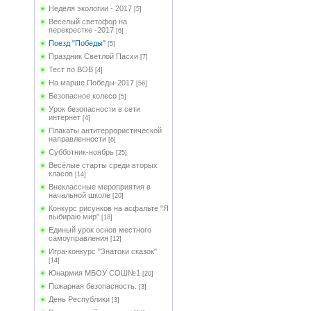
Неделя экологии - 2017
[5]
Веселый светофор на
перекрестке -2017
[6]
Поезд "Победы"
[5]
Праздник Светлой Пасхи
[7]
Тест по ВОВ
[4]
На марше Победы-2017
[56]
Безопасное колесо
[5]
Урок безопасности в сети
интернет
[4]
Плакаты антитеррористической
направленности
[6]
Субботник-ноябрь
[25]
Весёлые старты среди вторых
класов
[14]
Внеклассные мероприятия в
начальной школе
[20]
Конкурс рисунков на асфальте "Я
выбираю мир"
[18]
Единый урок основ местного
самоуправления
[12]
Игра-конкурс "Знатоки сказок"
[14]
Юнармия МБОУ СОШ№1
[20]
Пожарная безопасность.
[3]
День Республики
[3]