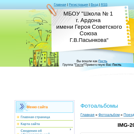
Главная
|
Регистрация
|
Вход
|
RSS
МБОУ "Школа № 1
г. Ардона
имени Героя Советского
Союза
Г.В.Пасынкова"
Вы вошли как
Гость
Группа
"
Гости
"
Приветствую Вас
Гость
Фотоальбомы
Меню сайта
Главная
»
Фотоальбом
»
Поезд
Главная страница
Карта сайта
IMG-2
Сведения об