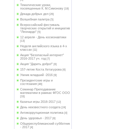
Тематические уроки,
посвященные К. М.Симонову
[19]
Декада добрых дел
[26]
Волшебная палитра
[5]
Всероссийский фестиваль
творческих открытий и инициатив
"Леонардо"
[5]
12 апреля - День космонавтики
[13]
Неделя английского языка в 4-х
классах
[11]
Акция "Безопасный интернет"
2016-2017 уч. год
[7]
Акция "Дарить добро!"
[6]
157-летие Коста Хетагурова
[6]
Умник младший -2016
[9]
Президентские игры и
состязания
[46]
Семинар Преподавание
математики в рамках ФГОС ООО
[33]
Казачьи игры 2016-2017
[12]
День неизвестного солдата
[24]
Антикоррупционная политика
[4]
День здоровья - 2017
[6]
Общереспубликанский субботник
- 2017
[4]