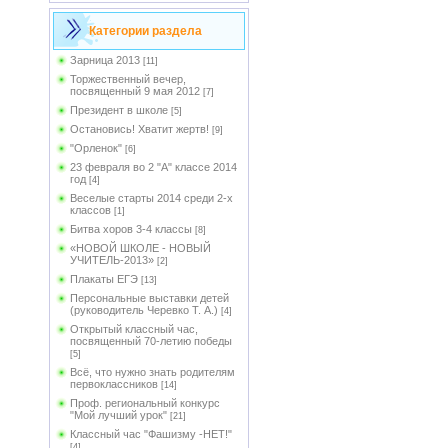
Категории раздела
Зарница 2013
[11]
Торжественный вечер,
посвященный 9 мая 2012
[7]
Президент в школе
[5]
Остановись! Хватит жертв!
[9]
"Орленок"
[6]
23 февраля во 2 "А" классе 2014
год
[4]
Веселые старты 2014 среди 2-х
классов
[1]
Битва хоров 3-4 классы
[8]
«НОВОЙ ШКОЛЕ - НОВЫЙ
УЧИТЕЛЬ-2013»
[2]
Плакаты ЕГЭ
[13]
Персональные выставки детей
(руководитель Черевко Т. А.)
[4]
Открытый классный час,
посвященный 70-летию победы
[5]
Всё, что нужно знать родителям
первоклассников
[14]
Проф. региональный конкурс
"Мой лучший урок"
[21]
Классный час "Фашизму -НЕТ!"
[4]