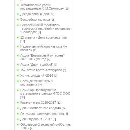
Тематические уроки,
посвященные К. М.Симонову
[19]
Декада добрых дел
[26]
Волшебная палитра
[5]
Всероссийский фестиваль
творческих открытий и инициатив
"Леонардо"
[5]
12 апреля - День космонавтики
[13]
Неделя английского языка в 4-х
классах
[11]
Акция "Безопасный интернет"
2016-2017 уч. год
[7]
Акция "Дарить добро!"
[6]
157-летие Коста Хетагурова
[6]
Умник младший -2016
[9]
Президентские игры и
состязания
[46]
Семинар Преподавание
математики в рамках ФГОС ООО
[33]
Казачьи игры 2016-2017
[12]
День неизвестного солдата
[24]
Антикоррупционная политика
[4]
День здоровья - 2017
[6]
Общереспубликанский субботник
- 2017
[4]