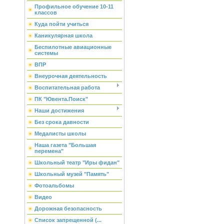
Профильное обучение 10-11
классов
Куда пойти учиться
Каникулярная школа
Беспилотные авиационные
системы
ВПР
Внеурочная деятельность
Воспитательная работа
ПК "Ювента.Поиск"
Наши достижения
Без срока давности
Медалисты школы
Наша газета "Большая
перемена"
Школьный театр "Иры фидан"
Школьный музей "Память"
Фотоальбомы
Видео
Дорожная безопасность
Список запрещенной (...