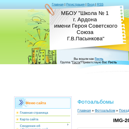
Главная
|
Регистрация
|
Вход
|
RSS
МБОУ "Школа № 1
г. Ардона
имени Героя Советского
Союза
Г.В.Пасынкова"
Вы вошли как
Гость
Группа
"
Гости
"
Приветствую Вас
Гость
Фотоальбомы
Меню сайта
Главная
»
Фотоальбом
»
Поезд
Главная страница
Карта сайта
IMG-2
Сведения об