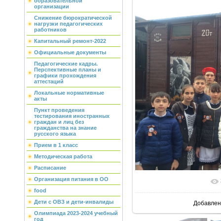
образовательной
организации
Снижение бюрократической
нагрузки педагогических
работников
Капитальный ремонт-2022
Официальные документы
Педагогические кадры.
Перспективные планы и
графики прохождения
аттестаций
Локальные нормативные
акты
Пункт проведения
тестирования иностранных
граждан и лиц без
гражданства на знание
русского языка
Прием в 1 класс
Методическая работа
Расписание
Организация питания в ОО
В реальн
food
Дети с ОВЗ и дети-инвалиды
Добавлен
Олимпиада 2023-2024 учебный
год