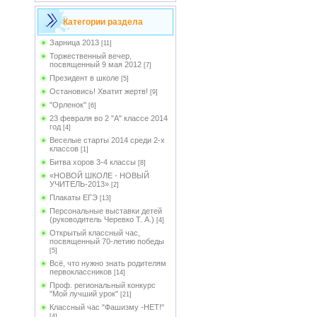
Категории раздела
Зарница 2013
[11]
Торжественный вечер,
посвященный 9 мая 2012
[7]
Президент в школе
[5]
Остановись! Хватит жертв!
[9]
"Орленок"
[6]
23 февраля во 2 "А" классе 2014
год
[4]
Веселые старты 2014 среди 2-х
классов
[1]
Битва хоров 3-4 классы
[8]
«НОВОЙ ШКОЛЕ - НОВЫЙ
УЧИТЕЛЬ-2013»
[2]
Плакаты ЕГЭ
[13]
Персональные выставки детей
(руководитель Черевко Т. А.)
[4]
Открытый классный час,
посвященный 70-летию победы
[5]
Всё, что нужно знать родителям
первоклассников
[14]
Проф. региональный конкурс
"Мой лучший урок"
[21]
Классный час "Фашизму -НЕТ!"
[4]