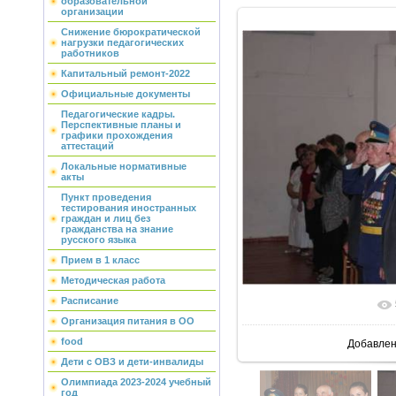
образовательной
организации
Снижение бюрократической
нагрузки педагогических
работников
Капитальный ремонт-2022
Официальные документы
Педагогические кадры.
Перспективные планы и
графики прохождения
аттестаций
Локальные нормативные
акты
Пункт проведения
тестирования иностранных
граждан и лиц без
гражданства на знание
русского языка
Прием в 1 класс
Методическая работа
Расписание
В реаль
Организация питания в ОО
food
Добавле
Дети с ОВЗ и дети-инвалиды
Олимпиада 2023-2024 учебный
год