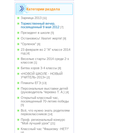
Категории раздела
Зарница 2013
[11]
Торжественный вечер,
посвященный 9 мая 2012
[7]
Президент в школе
[5]
Остановись! Хватит жертв!
[9]
"Орленок"
[6]
23 февраля во 2 "А" классе 2014
год
[4]
Веселые старты 2014 среди 2-х
классов
[1]
Битва хоров 3-4 классы
[8]
«НОВОЙ ШКОЛЕ - НОВЫЙ
УЧИТЕЛЬ-2013»
[2]
Плакаты ЕГЭ
[13]
Персональные выставки детей
(руководитель Черевко Т. А.)
[4]
Открытый классный час,
посвященный 70-летию победы
[5]
Всё, что нужно знать родителям
первоклассников
[14]
Проф. региональный конкурс
"Мой лучший урок"
[21]
Классный час "Фашизму -НЕТ!"
[4]