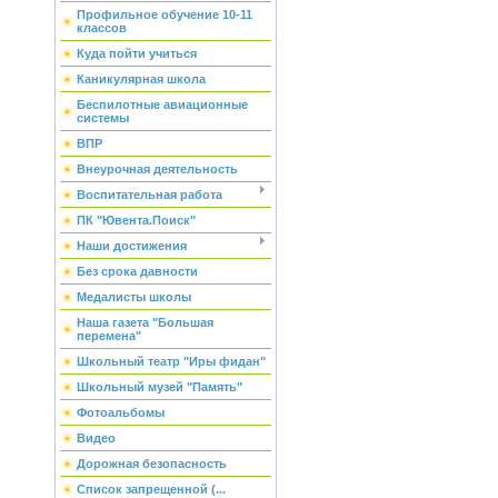
Профильное обучение 10-11
классов
Куда пойти учиться
Каникулярная школа
Беспилотные авиационные
системы
ВПР
Внеурочная деятельность
Воспитательная работа
ПК "Ювента.Поиск"
Наши достижения
Без срока давности
Медалисты школы
Наша газета "Большая
перемена"
Школьный театр "Иры фидан"
Школьный музей "Память"
Фотоальбомы
Видео
Дорожная безопасность
Список запрещенной (...