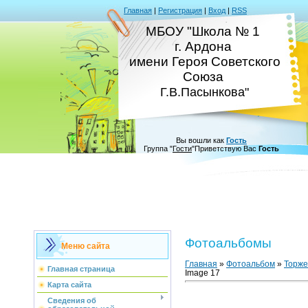
Главная
|
Регистрация
|
Вход
|
RSS
МБОУ "Школа № 1
г. Ардона
имени Героя Советского
Союза
Г.В.Пасынкова"
Вы вошли как
Гость
Группа
"
Гости
"
Приветствую Вас
Гость
Фотоальбомы
Меню сайта
Главная
»
Фотоальбом
»
Торже
Главная страница
Image 17
Карта сайта
Сведения об