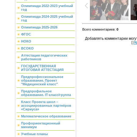
Олимпиада 2022-2023 учебный
год
Олимпиада 2024-2025 учебный
год
Олимпиада 2025-2026
Всего комментариев
:
0
ФГОС
Добавлять комментарии могу
НОКО
[
Р
ВСОКО
Аттестация педагогических
работников
ГОСУДАРСТВЕННАЯ
ИТОГОВАЯ АТТЕСТАЦИЯ
Предпрофессиональное
образование. Проект
"Медицинский класс"
Предпрофильное
образование. IT-класс/группа
Класс Проекта школ –
ассоциированных партнёров
«Сириуса»
Математическое образование
Профориентационный
минимум
Учебные планы