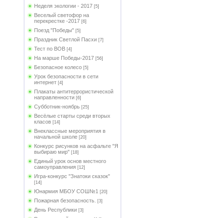
Неделя экологии - 2017
[5]
Веселый светофор на
перекрестке -2017
[6]
Поезд "Победы"
[5]
Праздник Светлой Пасхи
[7]
Тест по ВОВ
[4]
На марше Победы-2017
[56]
Безопасное колесо
[5]
Урок безопасности в сети
интернет
[4]
Плакаты антитеррористической
направленности
[6]
Субботник-ноябрь
[25]
Весёлые старты среди вторых
класов
[14]
Внеклассные мероприятия в
начальной школе
[20]
Конкурс рисунков на асфальте "Я
выбираю мир"
[18]
Единый урок основ местного
самоуправления
[12]
Игра-конкурс "Знатоки сказок"
[14]
Юнармия МБОУ СОШ№1
[20]
Пожарная безопасность.
[3]
День Республики
[3]