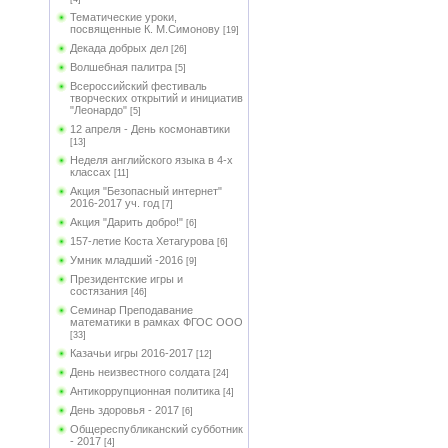
Тематические уроки,
посвященные К. М.Симонову
[19]
Декада добрых дел
[26]
Волшебная палитра
[5]
Всероссийский фестиваль
творческих открытий и инициатив
"Леонардо"
[5]
12 апреля - День космонавтики
[13]
Неделя английского языка в 4-х
классах
[11]
Акция "Безопасный интернет"
2016-2017 уч. год
[7]
Акция "Дарить добро!"
[6]
157-летие Коста Хетагурова
[6]
Умник младший -2016
[9]
Президентские игры и
состязания
[46]
Семинар Преподавание
математики в рамках ФГОС ООО
[33]
Казачьи игры 2016-2017
[12]
День неизвестного солдата
[24]
Антикоррупционная политика
[4]
День здоровья - 2017
[6]
Общереспубликанский субботник
- 2017
[4]