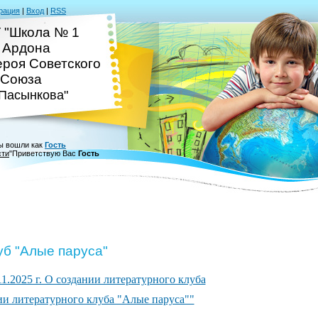
рация
|
Вход
|
RSS
 "Школа № 1
. Ардона
ероя Советского
Союза
.Пасынкова"
ы вошли как
Гость
сти
"
Приветствую Вас
Гость
уб "Алые паруса"
1.2025 г. О создании литературного клуба
и литературного клуба "Алые паруса""