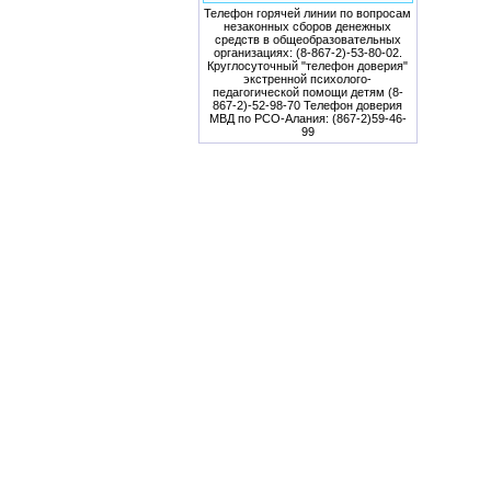
Телефон горячей линии по вопросам
незаконных сборов денежных
средств в общеобразовательных
организациях: (8-867-2)-53-80-02.
Круглосуточный "телефон доверия"
экстренной психолого-
педагогической помощи детям (8-
867-2)-52-98-70 Телефон доверия
МВД по РСО-Алания: (867-2)59-46-
99