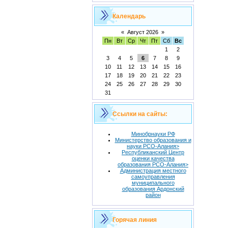
Календарь
«
Август 2026
»
Пн
Вт
Ср
Чт
Пт
Сб
Вс
1
2
3
4
5
6
7
8
9
10
11
12
13
14
15
16
17
18
19
20
21
22
23
24
25
26
27
28
29
30
31
Ссылки на сайты:
Минобрнауки РФ
Министерство образования и
науки РСО-Алания>
Республиканский Центр
оценки качества
образования РСО-Алания>
Администрация местного
самоуправления
муниципального
образования Ардонский
район
Горячая линия