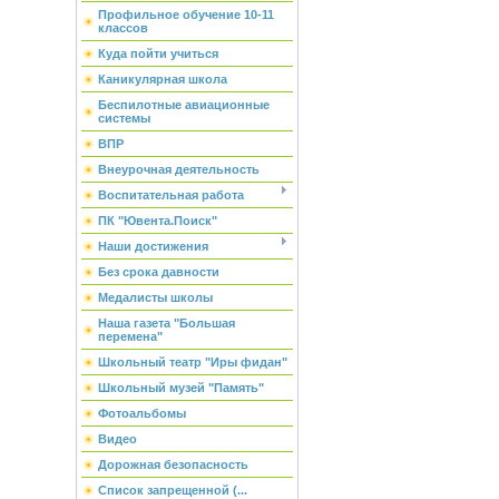
Профильное обучение 10-11
классов
Куда пойти учиться
Каникулярная школа
Беспилотные авиационные
системы
ВПР
Внеурочная деятельность
Воспитательная работа
ПК "Ювента.Поиск"
Наши достижения
Без срока давности
Медалисты школы
Наша газета "Большая
перемена"
Школьный театр "Иры фидан"
Школьный музей "Память"
Фотоальбомы
Видео
Дорожная безопасность
Список запрещенной (...