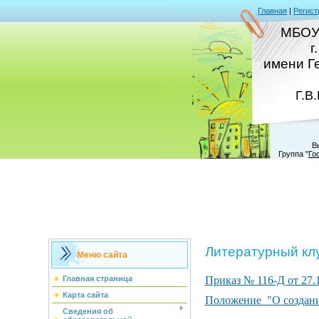
Главная
|
Регист
МБОУ
г
имени Г
Г.В
В
Группа
"
Го
Литературный кл
Меню сайта
Приказ № 116-Д от 27.1
Главная страница
Карта сайта
Положение "О создани
Сведения об