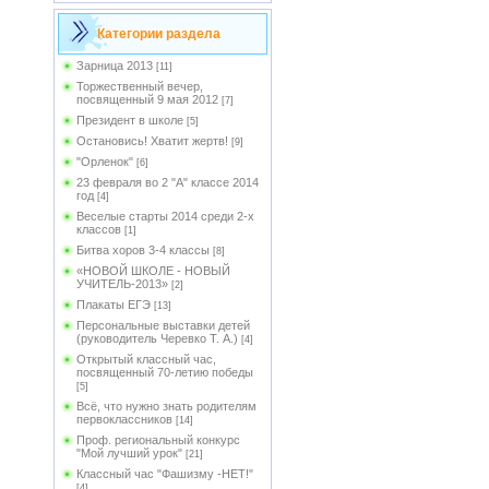
Категории раздела
Зарница 2013
[11]
Торжественный вечер,
посвященный 9 мая 2012
[7]
Президент в школе
[5]
Остановись! Хватит жертв!
[9]
"Орленок"
[6]
23 февраля во 2 "А" классе 2014
год
[4]
Веселые старты 2014 среди 2-х
классов
[1]
Битва хоров 3-4 классы
[8]
«НОВОЙ ШКОЛЕ - НОВЫЙ
УЧИТЕЛЬ-2013»
[2]
Плакаты ЕГЭ
[13]
Персональные выставки детей
(руководитель Черевко Т. А.)
[4]
Открытый классный час,
посвященный 70-летию победы
[5]
Всё, что нужно знать родителям
первоклассников
[14]
Проф. региональный конкурс
"Мой лучший урок"
[21]
Классный час "Фашизму -НЕТ!"
[4]