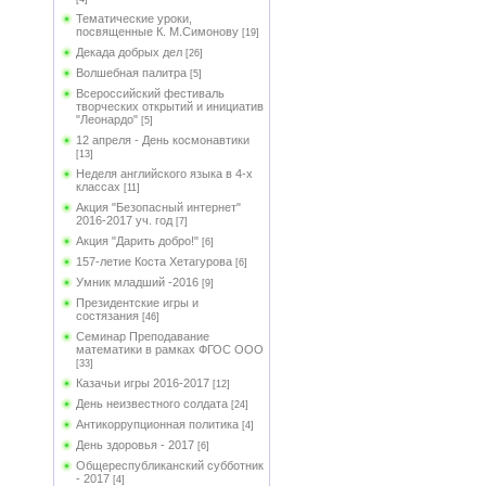
Тематические уроки,
посвященные К. М.Симонову
[19]
Декада добрых дел
[26]
Волшебная палитра
[5]
Всероссийский фестиваль
творческих открытий и инициатив
"Леонардо"
[5]
12 апреля - День космонавтики
[13]
Неделя английского языка в 4-х
классах
[11]
Акция "Безопасный интернет"
2016-2017 уч. год
[7]
Акция "Дарить добро!"
[6]
157-летие Коста Хетагурова
[6]
Умник младший -2016
[9]
Президентские игры и
состязания
[46]
Семинар Преподавание
математики в рамках ФГОС ООО
[33]
Казачьи игры 2016-2017
[12]
День неизвестного солдата
[24]
Антикоррупционная политика
[4]
День здоровья - 2017
[6]
Общереспубликанский субботник
- 2017
[4]