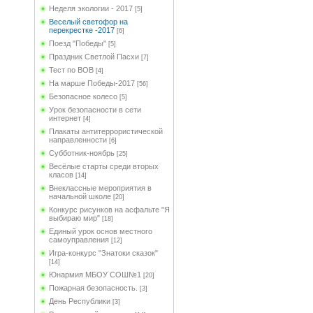
Неделя экологии - 2017
[5]
Веселый светофор на
перекрестке -2017
[6]
Поезд "Победы"
[5]
Праздник Светлой Пасхи
[7]
Тест по ВОВ
[4]
На марше Победы-2017
[56]
Безопасное колесо
[5]
Урок безопасности в сети
интернет
[4]
Плакаты антитеррористической
направленности
[6]
Субботник-ноябрь
[25]
Весёлые старты среди вторых
класов
[14]
Внеклассные мероприятия в
начальной школе
[20]
Конкурс рисунков на асфальте "Я
выбираю мир"
[18]
Единый урок основ местного
самоуправления
[12]
Игра-конкурс "Знатоки сказок"
[14]
Юнармия МБОУ СОШ№1
[20]
Пожарная безопасность.
[3]
День Республики
[3]