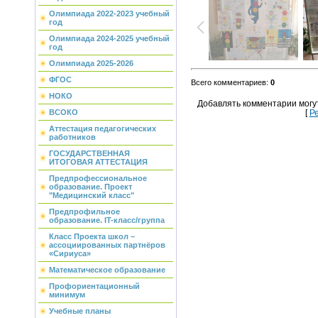
Олимпиада 2022-2023 учебный
год
Олимпиада 2024-2025 учебный
год
Олимпиада 2025-2026
ФГОС
Всего комментариев
:
0
НОКО
Добавлять комментарии могу
ВСОКО
[
Р
Аттестация педагогических
работников
ГОСУДАРСТВЕННАЯ
ИТОГОВАЯ АТТЕСТАЦИЯ
Предпрофессиональное
образование. Проект
"Медицинский класс"
Предпрофильное
образование. IT-класс/группа
Класс Проекта школ –
ассоциированных партнёров
«Сириуса»
Математическое образование
Профориентационный
минимум
Учебные планы