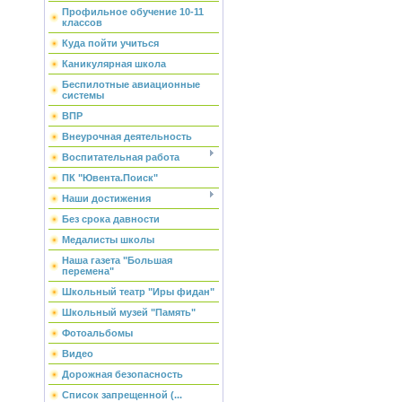
Профильное обучение 10-11
классов
Куда пойти учиться
Каникулярная школа
Беспилотные авиационные
системы
ВПР
Внеурочная деятельность
Воспитательная работа
ПК "Ювента.Поиск"
Наши достижения
Без срока давности
Медалисты школы
Наша газета "Большая
перемена"
Школьный театр "Иры фидан"
Школьный музей "Память"
Фотоальбомы
Видео
Дорожная безопасность
Список запрещенной (...