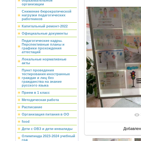
образовательной
организации
Снижение бюрократической
нагрузки педагогических
работников
Капитальный ремонт-2022
Официальные документы
Педагогические кадры.
Перспективные планы и
графики прохождения
аттестаций
Локальные нормативные
акты
Пункт проведения
тестирования иностранных
граждан и лиц без
гражданства на знание
русского языка
Прием в 1 класс
Методическая работа
Расписание
Организация питания в ОО
В реальн
food
Добавлен
Дети с ОВЗ и дети-инвалиды
Олимпиада 2023-2024 учебный
год