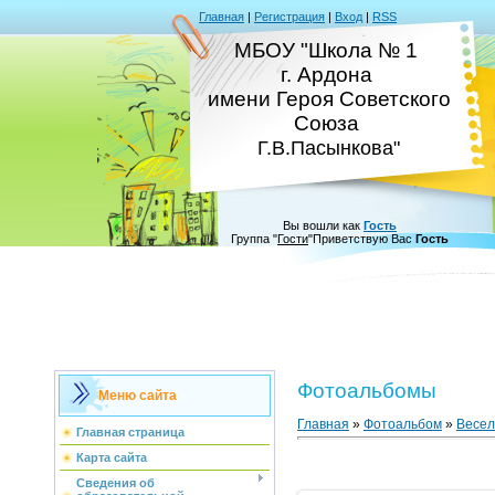
Главная
|
Регистрация
|
Вход
|
RSS
МБОУ "Школа № 1
г. Ардона
имени Героя Советского
Союза
Г.В.Пасынкова"
Вы вошли как
Гость
Группа
"
Гости
"
Приветствую Вас
Гость
Фотоальбомы
Меню сайта
Главная
»
Фотоальбом
»
Весел
Главная страница
Карта сайта
Сведения об