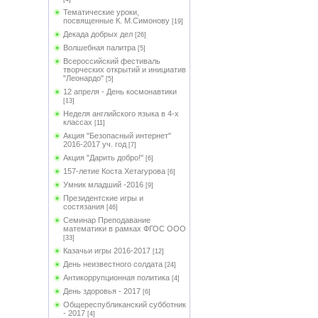
Тематические уроки,
посвященные К. М.Симонову
[19]
Декада добрых дел
[26]
Волшебная палитра
[5]
Всероссийский фестиваль
творческих открытий и инициатив
"Леонардо"
[5]
12 апреля - День космонавтики
[13]
Неделя английского языка в 4-х
классах
[11]
Акция "Безопасный интернет"
2016-2017 уч. год
[7]
Акция "Дарить добро!"
[6]
157-летие Коста Хетагурова
[6]
Умник младший -2016
[9]
Президентские игры и
состязания
[46]
Семинар Преподавание
математики в рамках ФГОС ООО
[33]
Казачьи игры 2016-2017
[12]
День неизвестного солдата
[24]
Антикоррупционная политика
[4]
День здоровья - 2017
[6]
Общереспубликанский субботник
- 2017
[4]