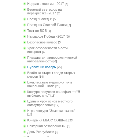
Неделя экологии - 2017
[5]
Веселый светофор на
перекрестке -2017
[6]
Поезд "Победы"
[5]
Праздник Светлой Пасхи
[7]
Тест по ВОВ
[4]
На марше Победы-2017
[56]
Безопасное колесо
[5]
Урок безопасности в сети
интернет
[4]
Плакаты антитеррористической
направленности
[6]
Субботник-ноябрь
[25]
Весёлые старты среди вторых
класов
[14]
Внеклассные мероприятия в
начальной школе
[20]
Конкурс рисунков на асфальте "Я
выбираю мир"
[18]
Единый урок основ местного
самоуправления
[12]
Игра-конкурс "Знатоки сказок"
[14]
Юнармия МБОУ СОШ№1
[20]
Пожарная безопасность.
[3]
День Республики
[3]