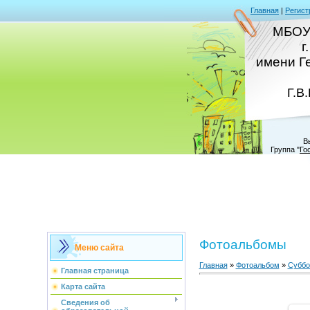
Главная
|
Регист
МБОУ
г
имени Г
Г.В
В
Группа
"
Го
Фотоальбомы
Меню сайта
Главная
»
Фотоальбом
»
Суббо
Главная страница
Карта сайта
Сведения об