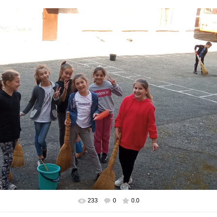
233
0
0.0
В реальном размере
1040x780
/ 105.8Kb