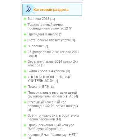
Категории раздела
Зарница 2013
[11]
Торжественный вечер,
посвященный 9 мая 2012
[7]
Президент в школе
[5]
Остановись! Хватит жертв!
[9]
"Орленок"
[6]
23 февраля во 2 "А" классе 2014
год
[4]
Веселые старты 2014 среди 2-х
классов
[1]
Битва хоров 3-4 классы
[8]
«НОВОЙ ШКОЛЕ - НОВЫЙ
УЧИТЕЛЬ-2013»
[2]
Плакаты ЕГЭ
[13]
Персональные выставки детей
(руководитель Черевко Т. А.)
[4]
Открытый классный час,
посвященный 70-летию победы
[5]
Всё, что нужно знать родителям
первоклассников
[14]
Проф. региональный конкурс
"Мой лучший урок"
[21]
Классный час "Фашизму -НЕТ!"
[4]