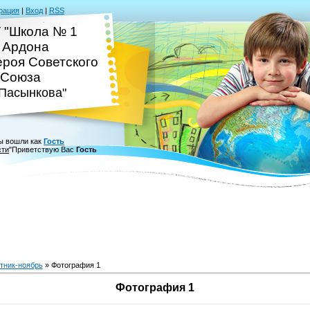
рация
|
Вход
|
RSS
 "Школа № 1
. Ардона
ероя Советского
Союза
.Пасынкова"
ы вошли как
Гость
сти
"
Приветствую Вас
Гость
тник-ноябрь
» Фотография 1
Фотография 1