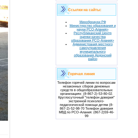
Ссылки на сайты:
Минобрнауки РФ
Министерство образования и
науки РСО-Алания>
Республиканский Центр
оценки качества
образования РСО-Алания>
Администрация местного
самоуправления
муниципального
образования Ардонский
район
Горячая линия
Телефон горячей линии по вопросам
незаконных сборов денежных
средств в общеобразовательных
организациях: (8-867-2)-53-80-02.
Круглосуточный "телефон доверия"
экстренной психолого-
педагогической помощи детям (8-
867-2)-52-98-70 Телефон доверия
МВД по РСО-Алания: (867-2)59-46-
99