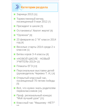
Категории раздела
Зарница 2013
[11]
Торжественный вечер,
посвященный 9 мая 2012
[7]
Президент в школе
[5]
Остановись! Хватит жертв!
[9]
"Орленок"
[6]
23 февраля во 2 "А" классе 2014
год
[4]
Веселые старты 2014 среди 2-х
классов
[1]
Битва хоров 3-4 классы
[8]
«НОВОЙ ШКОЛЕ - НОВЫЙ
УЧИТЕЛЬ-2013»
[2]
Плакаты ЕГЭ
[13]
Персональные выставки детей
(руководитель Черевко Т. А.)
[4]
Открытый классный час,
посвященный 70-летию победы
[5]
Всё, что нужно знать родителям
первоклассников
[14]
Проф. региональный конкурс
"Мой лучший урок"
[21]
Классный час "Фашизму -НЕТ!"
[4]