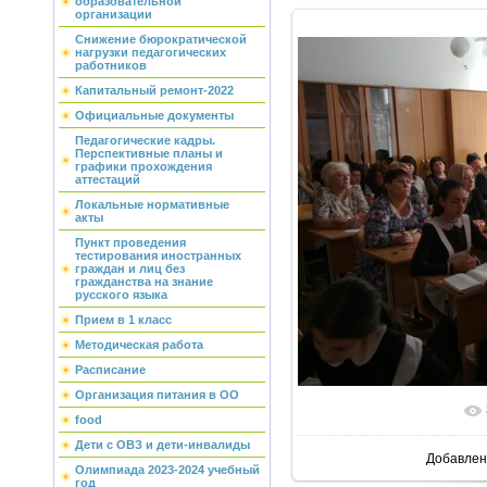
образовательной
организации
Снижение бюрократической
нагрузки педагогических
работников
Капитальный ремонт-2022
Официальные документы
Педагогические кадры.
Перспективные планы и
графики прохождения
аттестаций
Локальные нормативные
акты
Пункт проведения
тестирования иностранных
граждан и лиц без
гражданства на знание
русского языка
Прием в 1 класс
Методическая работа
Расписание
Организация питания в ОО
В реально
food
Дети с ОВЗ и дети-инвалиды
Добавлен
Олимпиада 2023-2024 учебный
год