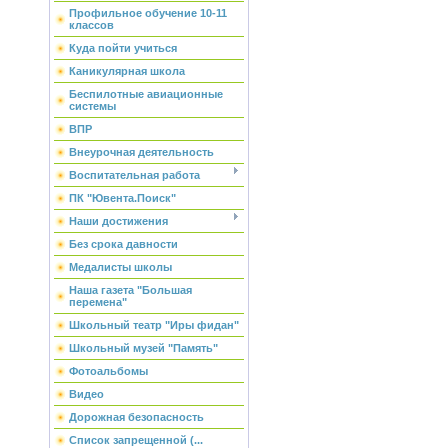
Профильное обучение 10-11
классов
Куда пойти учиться
Каникулярная школа
Беспилотные авиационные
системы
ВПР
Внеурочная деятельность
Воспитательная работа
ПК "Ювента.Поиск"
Наши достижения
Без срока давности
Медалисты школы
Наша газета "Большая
перемена"
Школьный театр "Иры фидан"
Школьный музей "Память"
Фотоальбомы
Видео
Дорожная безопасность
Список запрещенной (...