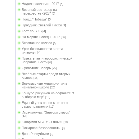
Неделя экологии - 2017
[5]
Веселый светофор на
перекрестке -2017
[6]
Поезд "Победы"
[5]
Праздник Светлой Пасхи
[7]
Тест по ВОВ
[4]
На марше Победы-2017
[56]
Безопасное колесо
[5]
Урок безопасности в сети
интернет
[4]
Плакаты антитеррористической
направленности
[6]
Субботник-ноябрь
[25]
Весёлые старты среди вторых
класов
[14]
Внеклассные мероприятия в
начальной школе
[20]
Конкурс рисунков на асфальте "Я
выбираю мир"
[18]
Единый урок основ местного
самоуправления
[12]
Игра-конкурс "Знатоки сказок"
[14]
Юнармия МБОУ СОШ№1
[20]
Пожарная безопасность.
[3]
День Республики
[3]