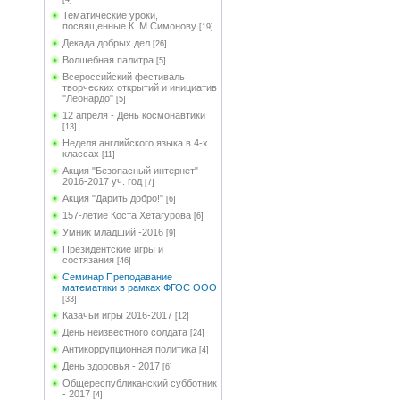
Тематические уроки,
посвященные К. М.Симонову
[19]
Декада добрых дел
[26]
Волшебная палитра
[5]
Всероссийский фестиваль
творческих открытий и инициатив
"Леонардо"
[5]
12 апреля - День космонавтики
[13]
Неделя английского языка в 4-х
классах
[11]
Акция "Безопасный интернет"
2016-2017 уч. год
[7]
Акция "Дарить добро!"
[6]
157-летие Коста Хетагурова
[6]
Умник младший -2016
[9]
Президентские игры и
состязания
[46]
Семинар Преподавание
математики в рамках ФГОС ООО
[33]
Казачьи игры 2016-2017
[12]
День неизвестного солдата
[24]
Антикоррупционная политика
[4]
День здоровья - 2017
[6]
Общереспубликанский субботник
- 2017
[4]