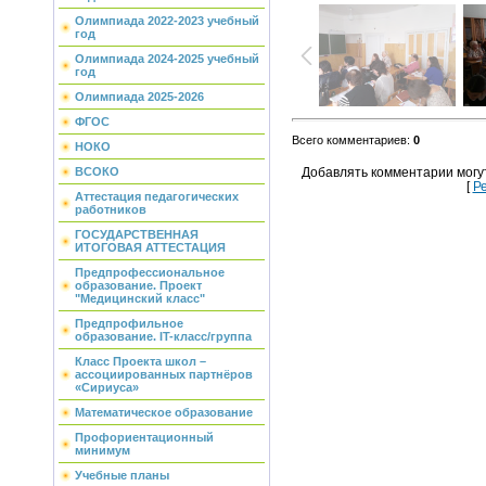
Олимпиада 2022-2023 учебный
год
Олимпиада 2024-2025 учебный
год
Олимпиада 2025-2026
ФГОС
Всего комментариев
:
0
НОКО
ВСОКО
Добавлять комментарии могу
[
Р
Аттестация педагогических
работников
ГОСУДАРСТВЕННАЯ
ИТОГОВАЯ АТТЕСТАЦИЯ
Предпрофессиональное
образование. Проект
"Медицинский класс"
Предпрофильное
образование. IT-класс/группа
Класс Проекта школ –
ассоциированных партнёров
«Сириуса»
Математическое образование
Профориентационный
минимум
Учебные планы