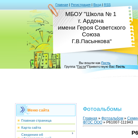
Главная
|
Регистрация
|
Вход
|
RSS
МБОУ "Школа № 1
г. Ардона
имени Героя Советского
Союза
Г.В.Пасынкова"
Вы вошли как
Гость
Группа
"
Гости
"
Приветствую Вас
Гость
Фотоальбомы
Меню сайта
Главная
»
Фотоальбом
»
Семин
Главная страница
ФГОС ООО
» P61007-111943
Карта сайта
P6
Сведения об