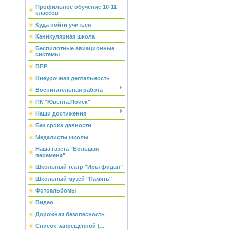
Профильное обучение 10-11
классов
Куда пойти учиться
Каникулярная школа
Беспилотные авиационные
системы
ВПР
Внеурочная деятельность
Воспитательная работа
ПК "Ювента.Поиск"
Наши достижения
Без срока давности
Медалисты школы
Наша газета "Большая
перемена"
Школьный театр "Иры фидан"
Школьный музей "Память"
Фотоальбомы
Видео
Дорожная безопасность
Список запрещенной (...