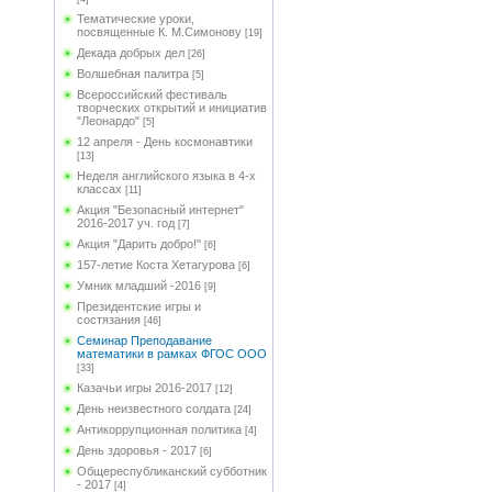
Тематические уроки,
посвященные К. М.Симонову
[19]
Декада добрых дел
[26]
Волшебная палитра
[5]
Всероссийский фестиваль
творческих открытий и инициатив
"Леонардо"
[5]
12 апреля - День космонавтики
[13]
Неделя английского языка в 4-х
классах
[11]
Акция "Безопасный интернет"
2016-2017 уч. год
[7]
Акция "Дарить добро!"
[6]
157-летие Коста Хетагурова
[6]
Умник младший -2016
[9]
Президентские игры и
состязания
[46]
Семинар Преподавание
математики в рамках ФГОС ООО
[33]
Казачьи игры 2016-2017
[12]
День неизвестного солдата
[24]
Антикоррупционная политика
[4]
День здоровья - 2017
[6]
Общереспубликанский субботник
- 2017
[4]