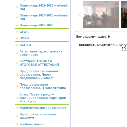
Олимпиада 2022-2023 учебный
год
Олимпиада 2024-2025 учебный
год
Олимпиада 2025-2026
ФГОС
Всего комментариев
:
0
НОКО
ВСОКО
Добавлять комментарии могу
[
Р
Аттестация педагогических
работников
ГОСУДАРСТВЕННАЯ
ИТОГОВАЯ АТТЕСТАЦИЯ
Предпрофессиональное
образование. Проект
"Медицинский класс"
Предпрофильное
образование. IT-класс/группа
Класс Проекта школ –
ассоциированных партнёров
«Сириуса»
Математическое образование
Профориентационный
минимум
Учебные планы