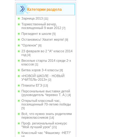
Категории раздела
Зарница 2013
[11]
Торжественный вечер,
посвященный 9 мая 2012
[7]
Президент в школе
[5]
Остановись! Хватит жертв!
[9]
"Орленок"
[6]
23 февраля во 2 "А" классе 2014
год
[4]
Веселые старты 2014 среди 2-х
классов
[1]
Битва хоров 3-4 классы
[8]
«НОВОЙ ШКОЛЕ - НОВЫЙ
УЧИТЕЛЬ-2013»
[2]
Плакаты ЕГЭ
[13]
Персональные выставки детей
(руководитель Черевко Т. А.)
[4]
Открытый классный час,
посвященный 70-летию победы
[5]
Всё, что нужно знать родителям
первоклассников
[14]
Проф. региональный конкурс
"Мой лучший урок"
[21]
Классный час "Фашизму -НЕТ!"
[4]