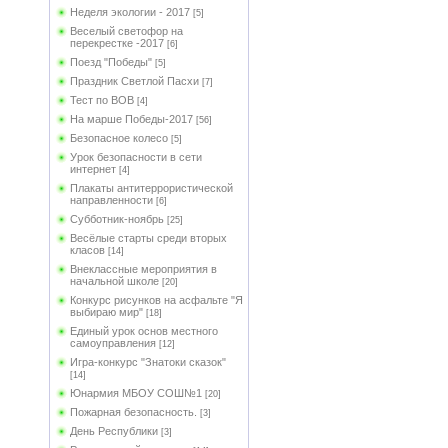
Неделя экологии - 2017
[5]
Веселый светофор на
перекрестке -2017
[6]
Поезд "Победы"
[5]
Праздник Светлой Пасхи
[7]
Тест по ВОВ
[4]
На марше Победы-2017
[56]
Безопасное колесо
[5]
Урок безопасности в сети
интернет
[4]
Плакаты антитеррористической
направленности
[6]
Субботник-ноябрь
[25]
Весёлые старты среди вторых
класов
[14]
Внеклассные мероприятия в
начальной школе
[20]
Конкурс рисунков на асфальте "Я
выбираю мир"
[18]
Единый урок основ местного
самоуправления
[12]
Игра-конкурс "Знатоки сказок"
[14]
Юнармия МБОУ СОШ№1
[20]
Пожарная безопасность.
[3]
День Республики
[3]