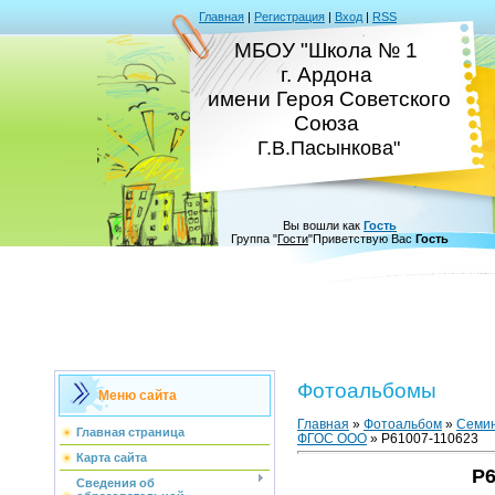
Главная
|
Регистрация
|
Вход
|
RSS
МБОУ "Школа № 1
г. Ардона
имени Героя Советского
Союза
Г.В.Пасынкова"
Вы вошли как
Гость
Группа
"
Гости
"
Приветствую Вас
Гость
Фотоальбомы
Меню сайта
Главная
»
Фотоальбом
»
Семин
Главная страница
ФГОС ООО
» P61007-110623
Карта сайта
P6
Сведения об