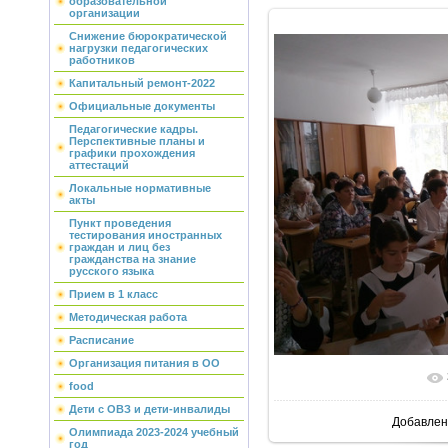
образовательной
организации
Снижение бюрократической
нагрузки педагогических
работников
Капитальный ремонт-2022
Официальные документы
Педагогические кадры.
Перспективные планы и
графики прохождения
аттестаций
Локальные нормативные
акты
Пункт проведения
тестирования иностранных
граждан и лиц без
гражданства на знание
русского языка
Прием в 1 класс
Методическая работа
Расписание
Организация питания в ОО
В реально
food
Дети с ОВЗ и дети-инвалиды
Добавлен
Олимпиада 2023-2024 учебный
год