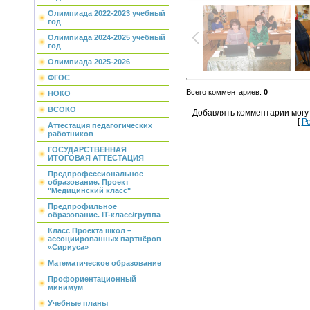
Олимпиада 2022-2023 учебный
год
Олимпиада 2024-2025 учебный
год
Олимпиада 2025-2026
ФГОС
Всего комментариев
:
0
НОКО
ВСОКО
Добавлять комментарии могу
[
Р
Аттестация педагогических
работников
ГОСУДАРСТВЕННАЯ
ИТОГОВАЯ АТТЕСТАЦИЯ
Предпрофессиональное
образование. Проект
"Медицинский класс"
Предпрофильное
образование. IT-класс/группа
Класс Проекта школ –
ассоциированных партнёров
«Сириуса»
Математическое образование
Профориентационный
минимум
Учебные планы