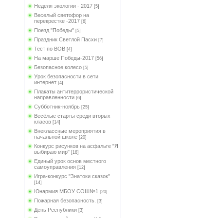
Неделя экологии - 2017
[5]
Веселый светофор на
перекрестке -2017
[6]
Поезд "Победы"
[5]
Праздник Светлой Пасхи
[7]
Тест по ВОВ
[4]
На марше Победы-2017
[56]
Безопасное колесо
[5]
Урок безопасности в сети
интернет
[4]
Плакаты антитеррористической
направленности
[6]
Субботник-ноябрь
[25]
Весёлые старты среди вторых
класов
[14]
Внеклассные мероприятия в
начальной школе
[20]
Конкурс рисунков на асфальте "Я
выбираю мир"
[18]
Единый урок основ местного
самоуправления
[12]
Игра-конкурс "Знатоки сказок"
[14]
Юнармия МБОУ СОШ№1
[20]
Пожарная безопасность.
[3]
День Республики
[3]