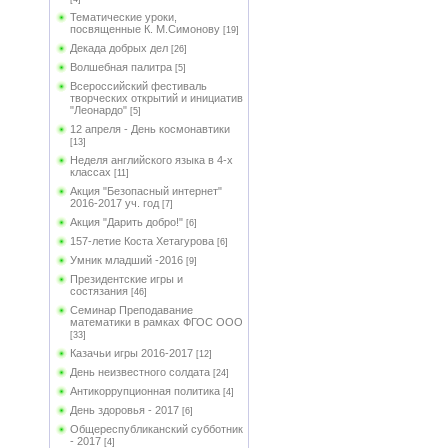
Тематические уроки,
посвященные К. М.Симонову
[19]
Декада добрых дел
[26]
Волшебная палитра
[5]
Всероссийский фестиваль
творческих открытий и инициатив
"Леонардо"
[5]
12 апреля - День космонавтики
[13]
Неделя английского языка в 4-х
классах
[11]
Акция "Безопасный интернет"
2016-2017 уч. год
[7]
Акция "Дарить добро!"
[6]
157-летие Коста Хетагурова
[6]
Умник младший -2016
[9]
Президентские игры и
состязания
[46]
Семинар Преподавание
математики в рамках ФГОС ООО
[33]
Казачьи игры 2016-2017
[12]
День неизвестного солдата
[24]
Антикоррупционная политика
[4]
День здоровья - 2017
[6]
Общереспубликанский субботник
- 2017
[4]