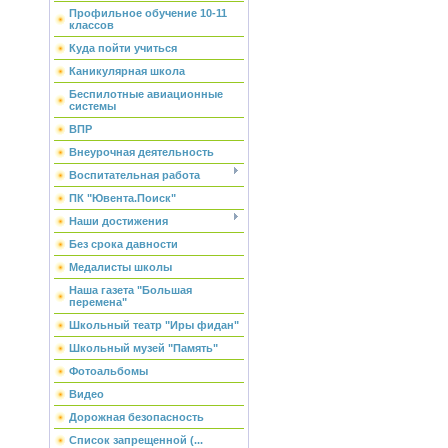
Профильное обучение 10-11
классов
Куда пойти учиться
Каникулярная школа
Беспилотные авиационные
системы
ВПР
Внеурочная деятельность
Воспитательная работа
ПК "Ювента.Поиск"
Наши достижения
Без срока давности
Медалисты школы
Наша газета "Большая
перемена"
Школьный театр "Иры фидан"
Школьный музей "Память"
Фотоальбомы
Видео
Дорожная безопасность
Список запрещенной (...