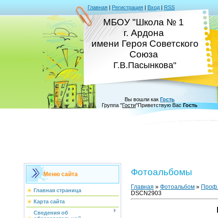
Главная
|
Регистрация
|
Вход
|
RSS
МБОУ "Школа № 1
г. Ардона
имени Героя Советского
Союза
Г.В.Пасынкова"
Вы вошли как
Гость
Группа
"
Гости
"
Приветствую Вас
Гость
Фотоальбомы
Меню сайта
Главная
»
Фотоальбом
»
Проф.
Главная страница
DSCN2903
Карта сайта
Сведения об