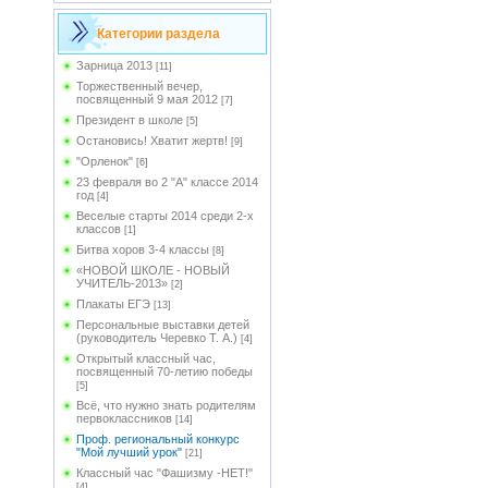
Категории раздела
Зарница 2013
[11]
Торжественный вечер,
посвященный 9 мая 2012
[7]
Президент в школе
[5]
Остановись! Хватит жертв!
[9]
"Орленок"
[6]
23 февраля во 2 "А" классе 2014
год
[4]
Веселые старты 2014 среди 2-х
классов
[1]
Битва хоров 3-4 классы
[8]
«НОВОЙ ШКОЛЕ - НОВЫЙ
УЧИТЕЛЬ-2013»
[2]
Плакаты ЕГЭ
[13]
Персональные выставки детей
(руководитель Черевко Т. А.)
[4]
Открытый классный час,
посвященный 70-летию победы
[5]
Всё, что нужно знать родителям
первоклассников
[14]
Проф. региональный конкурс
"Мой лучший урок"
[21]
Классный час "Фашизму -НЕТ!"
[4]