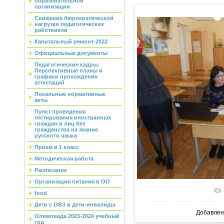
образовательной
организации
Снижение бюрократической
нагрузки педагогических
работников
Капитальный ремонт-2022
Официальные документы
Педагогические кадры.
Перспективные планы и
графики прохождения
аттестаций
Локальные нормативные
акты
Пункт проведения
тестирования иностранных
граждан и лиц без
гражданства на знание
русского языка
Прием в 1 класс
Методическая работа
Расписание
Организация питания в ОО
В реальн
food
Дети с ОВЗ и дети-инвалиды
Добавлен
Олимпиада 2023-2024 учебный
год