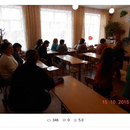
346
0
5.0
В реальном размере
1024x768
/ 514.6Kb