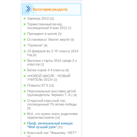
Категории раздела
Зарница 2013
[11]
Торжественный вечер,
посвященный 9 мая 2012
[7]
Президент в школе
[5]
Остановись! Хватит жертв!
[9]
"Орленок"
[6]
23 февраля во 2 "А" классе 2014
год
[4]
Веселые старты 2014 среди 2-х
классов
[1]
Битва хоров 3-4 классы
[8]
«НОВОЙ ШКОЛЕ - НОВЫЙ
УЧИТЕЛЬ-2013»
[2]
Плакаты ЕГЭ
[13]
Персональные выставки детей
(руководитель Черевко Т. А.)
[4]
Открытый классный час,
посвященный 70-летию победы
[5]
Всё, что нужно знать родителям
первоклассников
[14]
Проф. региональный конкурс
"Мой лучший урок"
[21]
Классный час "Фашизму -НЕТ!"
[4]