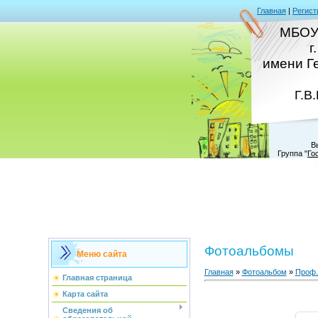
Главная
|
Регист
МБОУ
г
имени Г
Г.В
В
Группа
"
Го
Фотоальбомы
Меню сайта
Главная
»
Фотоальбом
»
Проф.
Главная страница
Карта сайта
Сведения об