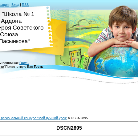
рация
|
Вход
|
RSS
 "Школа № 1
. Ардона
ероя Советского
Союза
.Пасынкова"
ы вошли как
Гость
сти
"
Приветствую Вас
Гость
 региональный конкурс "Мой лучший урок"
» DSCN2895
DSCN2895