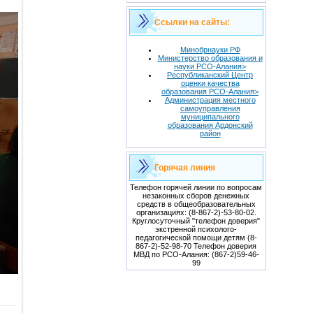
Ссылки на сайты:
Минобрнауки РФ
Министерство образования и
науки РСО-Алания>
Республиканский Центр
оценки качества
образования РСО-Алания>
Администрация местного
самоуправления
муниципального
образования Ардонский
район
Горячая линия
Телефон горячей линии по вопросам
незаконных сборов денежных
средств в общеобразовательных
организациях: (8-867-2)-53-80-02.
Круглосуточный "телефон доверия"
экстренной психолого-
педагогической помощи детям (8-
867-2)-52-98-70 Телефон доверия
МВД по РСО-Алания: (867-2)59-46-
99