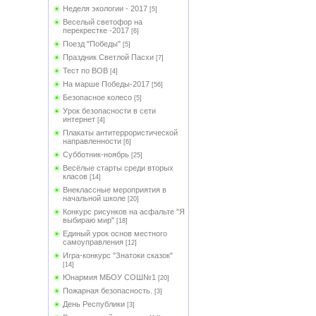
Неделя экологии - 2017
[5]
Веселый светофор на
перекрестке -2017
[6]
Поезд "Победы"
[5]
Праздник Светлой Пасхи
[7]
Тест по ВОВ
[4]
На марше Победы-2017
[56]
Безопасное колесо
[5]
Урок безопасности в сети
интернет
[4]
Плакаты антитеррористической
направленности
[6]
Субботник-ноябрь
[25]
Весёлые старты среди вторых
класов
[14]
Внеклассные мероприятия в
начальной школе
[20]
Конкурс рисунков на асфальте "Я
выбираю мир"
[18]
Единый урок основ местного
самоуправления
[12]
Игра-конкурс "Знатоки сказок"
[14]
Юнармия МБОУ СОШ№1
[20]
Пожарная безопасность.
[3]
День Республики
[3]