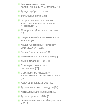
Тематические уроки,
посвященные К. М.Симонову
[19]
Декада добрых дел
[26]
Волшебная палитра
[5]
Всероссийский фестиваль
творческих открытий и инициатив
"Леонардо"
[5]
12 апреля - День космонавтики
[13]
Неделя английского языка в 4-х
классах
[11]
Акция "Безопасный интернет"
2016-2017 уч. год
[7]
Акция "Дарить добро!"
[6]
157-летие Коста Хетагурова
[6]
Умник младший -2016
[9]
Президентские игры и
состязания
[46]
Семинар Преподавание
математики в рамках ФГОС ООО
[33]
Казачьи игры 2016-2017
[12]
День неизвестного солдата
[24]
Антикоррупционная политика
[4]
День здоровья - 2017
[6]
Общереспубликанский субботник
- 2017
[4]