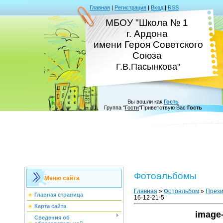
Главная
|
Регистрация
|
Вход
|
RSS
МБОУ "Школа № 1
г. Ардона
имени Героя Советского
Союза
Г.В.Пасынкова"
Вы вошли как
Гость
Группа
"
Гости
"
Приветствую Вас
Гость
Фотоальбомы
Меню сайта
Главная
»
Фотоальбом
»
Прези
Главная страница
16-12-21-5
Карта сайта
image-
Сведения об