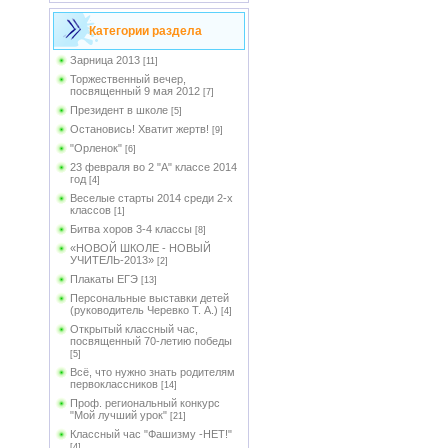
Категории раздела
Зарница 2013
[11]
Торжественный вечер,
посвященный 9 мая 2012
[7]
Президент в школе
[5]
Остановись! Хватит жертв!
[9]
"Орленок"
[6]
23 февраля во 2 "А" классе 2014
год
[4]
Веселые старты 2014 среди 2-х
классов
[1]
Битва хоров 3-4 классы
[8]
«НОВОЙ ШКОЛЕ - НОВЫЙ
УЧИТЕЛЬ-2013»
[2]
Плакаты ЕГЭ
[13]
Персональные выставки детей
(руководитель Черевко Т. А.)
[4]
Открытый классный час,
посвященный 70-летию победы
[5]
Всё, что нужно знать родителям
первоклассников
[14]
Проф. региональный конкурс
"Мой лучший урок"
[21]
Классный час "Фашизму -НЕТ!"
[4]