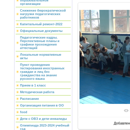
образовательной
организации
Снижение бюрократической
нагрузки педагогических
работников
Капитальный ремонт-2022
Официальные документы
Педагогические кадры.
Перспективные планы и
графики прохождения
аттестаций
Локальные нормативные
акты
Пункт проведения
тестирования иностранных
граждан и лиц без
гражданства на знание
русского языка
Прием в 1 класс
Методическая работа
Расписание
Организация питания в ОО
food
Дети с ОВЗ и дети-инвалиды
Добавлен
Олимпиада 2023-2024 учебный
год