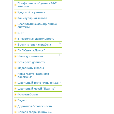
Профильное обучение 10-11
классов
Куда пойти учиться
Каникулярная школа
Беспилотные авиационные
системы
ВПР
Внеурочная деятельность
Воспитательная работа
ПК "Ювента.Поиск"
Наши достижения
Без срока давности
Медалисты школы
Наша газета "Большая
перемена"
Школьный театр "Иры фидан"
Школьный музей "Память"
Фотоальбомы
Видео
Дорожная безопасность
Список запрещенной (...