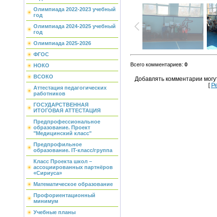
Олимпиада 2022-2023 учебный
год
Олимпиада 2024-2025 учебный
год
Олимпиада 2025-2026
ФГОС
Всего комментариев
:
0
НОКО
ВСОКО
Добавлять комментарии могу
[
Р
Аттестация педагогических
работников
ГОСУДАРСТВЕННАЯ
ИТОГОВАЯ АТТЕСТАЦИЯ
Предпрофессиональное
образование. Проект
"Медицинский класс"
Предпрофильное
образование. IT-класс/группа
Класс Проекта школ –
ассоциированных партнёров
«Сириуса»
Математическое образование
Профориентационный
минимум
Учебные планы