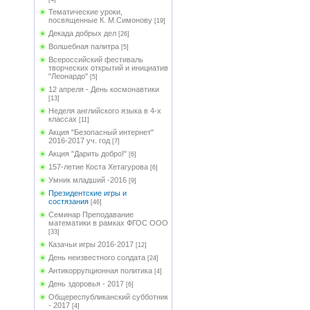
Тематические уроки,
посвященные К. М.Симонову
[19]
Декада добрых дел
[26]
Волшебная палитра
[5]
Всероссийский фестиваль
творческих открытий и инициатив
"Леонардо"
[5]
12 апреля - День космонавтики
[13]
Неделя английского языка в 4-х
классах
[11]
Акция "Безопасный интернет"
2016-2017 уч. год
[7]
Акция "Дарить добро!"
[6]
157-летие Коста Хетагурова
[6]
Умник младший -2016
[9]
Президентские игры и
состязания
[46]
Семинар Преподавание
математики в рамках ФГОС ООО
[33]
Казачьи игры 2016-2017
[12]
День неизвестного солдата
[24]
Антикоррупционная политика
[4]
День здоровья - 2017
[6]
Общереспубликанский субботник
- 2017
[4]