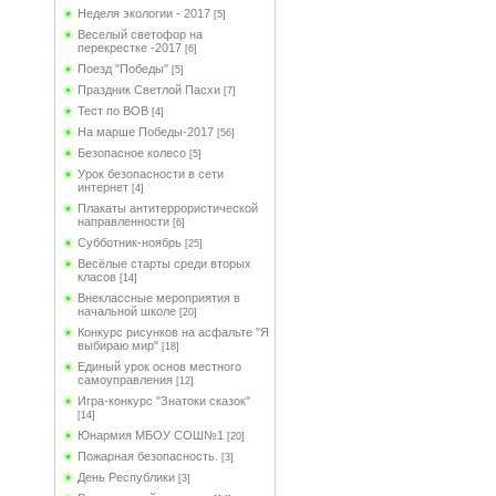
Неделя экологии - 2017
[5]
Веселый светофор на
перекрестке -2017
[6]
Поезд "Победы"
[5]
Праздник Светлой Пасхи
[7]
Тест по ВОВ
[4]
На марше Победы-2017
[56]
Безопасное колесо
[5]
Урок безопасности в сети
интернет
[4]
Плакаты антитеррористической
направленности
[6]
Субботник-ноябрь
[25]
Весёлые старты среди вторых
класов
[14]
Внеклассные мероприятия в
начальной школе
[20]
Конкурс рисунков на асфальте "Я
выбираю мир"
[18]
Единый урок основ местного
самоуправления
[12]
Игра-конкурс "Знатоки сказок"
[14]
Юнармия МБОУ СОШ№1
[20]
Пожарная безопасность.
[3]
День Республики
[3]