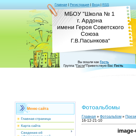
Главная
|
Регистрация
|
Вход
|
RSS
МБОУ "Школа № 1
г. Ардона
имени Героя Советского
Союза
Г.В.Пасынкова"
Вы вошли как
Гость
Группа
"
Гости
"
Приветствую Вас
Гость
Фотоальбомы
Меню сайта
Главная
»
Фотоальбом
»
Прези
Главная страница
16-12-21-10
Карта сайта
image-
Сведения об