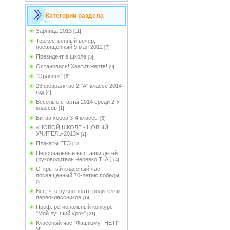
Категории раздела
Зарница 2013
[11]
Торжественный вечер,
посвященный 9 мая 2012
[7]
Президент в школе
[5]
Остановись! Хватит жертв!
[9]
"Орленок"
[6]
23 февраля во 2 "А" классе 2014
год
[4]
Веселые старты 2014 среди 2-х
классов
[1]
Битва хоров 3-4 классы
[8]
«НОВОЙ ШКОЛЕ - НОВЫЙ
УЧИТЕЛЬ-2013»
[2]
Плакаты ЕГЭ
[13]
Персональные выставки детей
(руководитель Черевко Т. А.)
[4]
Открытый классный час,
посвященный 70-летию победы
[5]
Всё, что нужно знать родителям
первоклассников
[14]
Проф. региональный конкурс
"Мой лучший урок"
[21]
Классный час "Фашизму -НЕТ!"
[4]