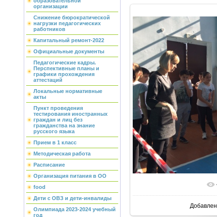
образовательной
организации
Снижение бюрократической
нагрузки педагогических
работников
Капитальный ремонт-2022
Официальные документы
Педагогические кадры.
Перспективные планы и
графики прохождения
аттестаций
Локальные нормативные
акты
Пункт проведения
тестирования иностранных
граждан и лиц без
гражданства на знание
русского языка
Прием в 1 класс
Методическая работа
Расписание
Организация питания в ОО
food
Дети с ОВЗ и дети-инвалиды
Добавлен
Олимпиада 2023-2024 учебный
год