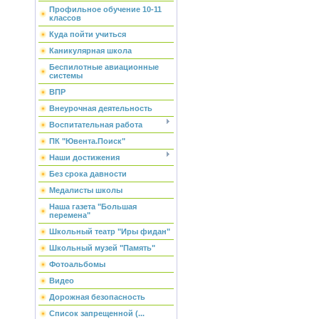
Профильное обучение 10-11
классов
Куда пойти учиться
Каникулярная школа
Беспилотные авиационные
системы
ВПР
Внеурочная деятельность
Воспитательная работа
ПК "Ювента.Поиск"
Наши достижения
Без срока давности
Медалисты школы
Наша газета "Большая
перемена"
Школьный театр "Иры фидан"
Школьный музей "Память"
Фотоальбомы
Видео
Дорожная безопасность
Список запрещенной (...