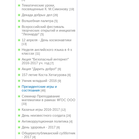
Тематические уроки,
посвященные К. М.Симонову
[19]
Декада добрых дел
[26]
Волшебная палитра
[5]
Всероссийский фестиваль
творческих открытий и инициатив
"Леонардо"
[5]
12 апреля - День космонавтики
[13]
Неделя английского языка в 4-х
классах
[11]
Акция "Безопасный интернет"
2016-2017 уч. год
[7]
Акция "Дарить добро!"
[6]
157-летие Коста Хетагурова
[6]
Умник младший -2016
[9]
Президентские игры и
состязания
[46]
Семинар Преподавание
математики в рамках ФГОС ООО
[33]
Казачьи игры 2016-2017
[12]
День неизвестного солдата
[24]
Антикоррупционная политика
[4]
День здоровья - 2017
[6]
Общереспубликанский субботник
- 2017
[4]