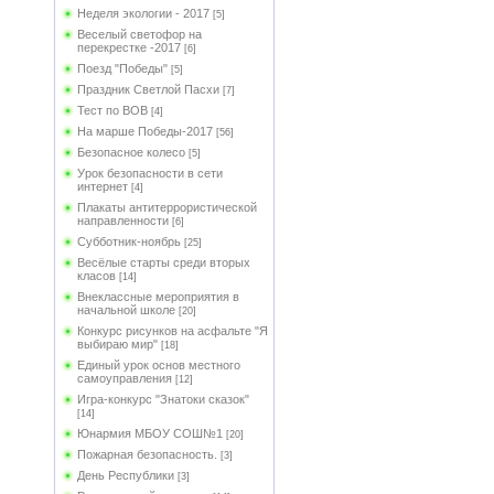
Неделя экологии - 2017
[5]
Веселый светофор на
перекрестке -2017
[6]
Поезд "Победы"
[5]
Праздник Светлой Пасхи
[7]
Тест по ВОВ
[4]
На марше Победы-2017
[56]
Безопасное колесо
[5]
Урок безопасности в сети
интернет
[4]
Плакаты антитеррористической
направленности
[6]
Субботник-ноябрь
[25]
Весёлые старты среди вторых
класов
[14]
Внеклассные мероприятия в
начальной школе
[20]
Конкурс рисунков на асфальте "Я
выбираю мир"
[18]
Единый урок основ местного
самоуправления
[12]
Игра-конкурс "Знатоки сказок"
[14]
Юнармия МБОУ СОШ№1
[20]
Пожарная безопасность.
[3]
День Республики
[3]