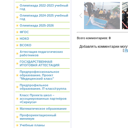
Олимпиада 2022-2023 учебный
год
Олимпиада 2024-2025 учебный
год
Олимпиада 2025-2026
ФГОС
Всего комментариев
:
0
НОКО
ВСОКО
Добавлять комментарии могу
[
Р
Аттестация педагогических
работников
ГОСУДАРСТВЕННАЯ
ИТОГОВАЯ АТТЕСТАЦИЯ
Предпрофессиональное
образование. Проект
"Медицинский класс"
Предпрофильное
образование. IT-класс/группа
Класс Проекта школ –
ассоциированных партнёров
«Сириуса»
Математическое образование
Профориентационный
минимум
Учебные планы