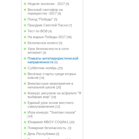
Неделя экологии - 2017
[5]
Веселый светофор на
перекрестке -2017
[6]
Поезд "Победы"
[5]
Праздник Светлой Пасхи
[7]
Тест по ВОВ
[4]
На марше Победы-2017
[56]
Безопасное колесо
[5]
Урок безопасности в сети
интернет
[4]
Плакаты антитеррористической
направленности
[6]
Субботник-ноябрь
[25]
Весёлые старты среди вторых
класов
[14]
Внеклассные мероприятия в
начальной школе
[20]
Конкурс рисунков на асфальте "Я
выбираю мир"
[18]
Единый урок основ местного
самоуправления
[12]
Игра-конкурс "Знатоки сказок"
[14]
Юнармия МБОУ СОШ№1
[20]
Пожарная безопасность.
[3]
День Республики
[3]