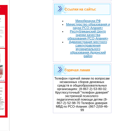
Ссылки на сайты:
Минобрнауки РФ
Министерство образования и
науки РСО-Алания>
Республиканский Центр
оценки качества
образования РСО-Алания>
Администрация местного
самоуправления
муниципального
образования Ардонский
район
Горячая линия
Телефон горячей линии по вопросам
незаконных сборов денежных
средств в общеобразовательных
организациях: (8-867-2)-53-80-02.
Круглосуточный "телефон доверия"
экстренной психолого-
педагогической помощи детям (8-
867-2)-52-98-70 Телефон доверия
МВД по РСО-Алания: (867-2)59-46-
99