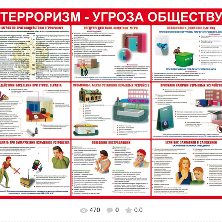
470
0
0.0
В реальном размере
1000x769
/ 375.3Kb