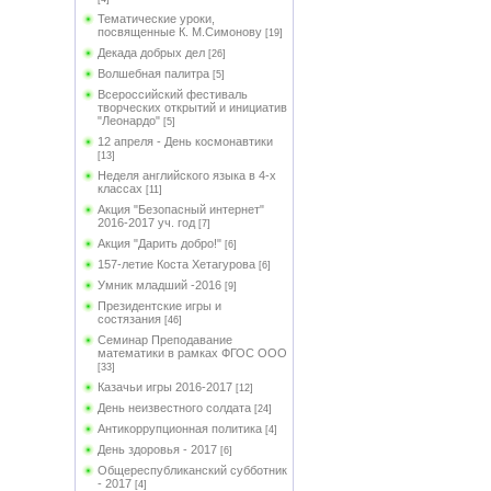
Тематические уроки,
посвященные К. М.Симонову
[19]
Декада добрых дел
[26]
Волшебная палитра
[5]
Всероссийский фестиваль
творческих открытий и инициатив
"Леонардо"
[5]
12 апреля - День космонавтики
[13]
Неделя английского языка в 4-х
классах
[11]
Акция "Безопасный интернет"
2016-2017 уч. год
[7]
Акция "Дарить добро!"
[6]
157-летие Коста Хетагурова
[6]
Умник младший -2016
[9]
Президентские игры и
состязания
[46]
Семинар Преподавание
математики в рамках ФГОС ООО
[33]
Казачьи игры 2016-2017
[12]
День неизвестного солдата
[24]
Антикоррупционная политика
[4]
День здоровья - 2017
[6]
Общереспубликанский субботник
- 2017
[4]