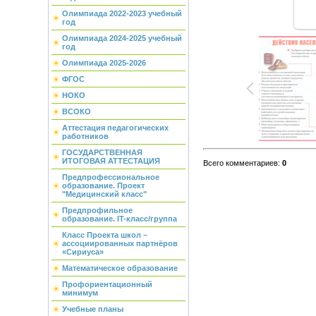
Олимпиада 2022-2023 учебный
год
Олимпиада 2024-2025 учебный
год
Олимпиада 2025-2026
ФГОС
НОКО
ВСОКО
Аттестация педагогических
работников
ГОСУДАРСТВЕННАЯ
ИТОГОВАЯ АТТЕСТАЦИЯ
Всего комментариев
:
0
Предпрофессиональное
образование. Проект
"Медицинский класс"
Предпрофильное
образование. IT-класс/группа
Класс Проекта школ –
ассоциированных партнёров
«Сириуса»
Математическое образование
Профориентационный
минимум
Учебные планы