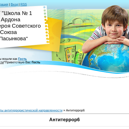
рация
|
Вход
|
RSS
 "Школа № 1
. Ардона
ероя Советского
Союза
.Пасынкова"
ы вошли как
Гость
сти
"
Приветствую Вас
Гость
ты антитеррористической направленности
» Антитеррор6
Антитеррор6