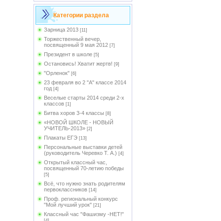
Категории раздела
Зарница 2013
[11]
Торжественный вечер,
посвященный 9 мая 2012
[7]
Президент в школе
[5]
Остановись! Хватит жертв!
[9]
"Орленок"
[6]
23 февраля во 2 "А" классе 2014
год
[4]
Веселые старты 2014 среди 2-х
классов
[1]
Битва хоров 3-4 классы
[8]
«НОВОЙ ШКОЛЕ - НОВЫЙ
УЧИТЕЛЬ-2013»
[2]
Плакаты ЕГЭ
[13]
Персональные выставки детей
(руководитель Черевко Т. А.)
[4]
Открытый классный час,
посвященный 70-летию победы
[5]
Всё, что нужно знать родителям
первоклассников
[14]
Проф. региональный конкурс
"Мой лучший урок"
[21]
Классный час "Фашизму -НЕТ!"
[4]