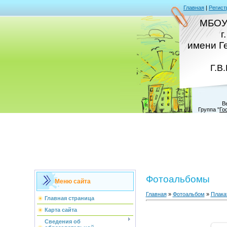
Главная
|
Регист
МБОУ
г
имени Г
Г.В
В
Группа
"
Го
Фотоальбомы
Меню сайта
Главная
»
Фотоальбом
»
Плака
Главная страница
Карта сайта
Сведения об