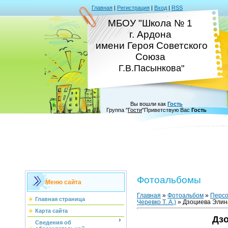
Главная
|
Регистрация
|
Вход
|
RSS
МБОУ "Школа № 1
г. Ардона
имени Героя Советского
Союза
Г.В.Пасынкова"
Вы вошли как
Гость
Группа
"
Гости
"
Приветствую Вас
Гость
Фотоальбомы
Меню сайта
Главная
»
Фотоальбом
»
Персо
Главная страница
Черевко Т. А.)
» Дзоциева Элин
Карта сайта
Дзо
Сведения об