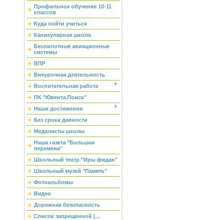
Профильное обучение 10-11
классов
Куда пойти учиться
Каникулярная школа
Беспилотные авиационные
системы
ВПР
Внеурочная деятельность
Воспитательная работа
ПК "Ювента.Поиск"
Наши достижения
Без срока давности
Медалисты школы
Наша газета "Большая
перемена"
Школьный театр "Иры фидан"
Школьный музей "Память"
Фотоальбомы
Видео
Дорожная безопасность
Список запрещенной (...