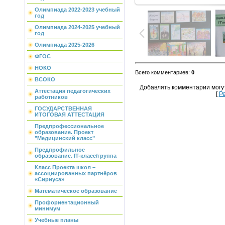
Олимпиада 2022-2023 учебный
год
Олимпиада 2024-2025 учебный
год
Олимпиада 2025-2026
ФГОС
НОКО
Всего комментариев
:
0
ВСОКО
Добавлять комментарии могу
Аттестация педагогических
[
Р
работников
ГОСУДАРСТВЕННАЯ
ИТОГОВАЯ АТТЕСТАЦИЯ
Предпрофессиональное
образование. Проект
"Медицинский класс"
Предпрофильное
образование. IT-класс/группа
Класс Проекта школ –
ассоциированных партнёров
«Сириуса»
Математическое образование
Профориентационный
минимум
Учебные планы