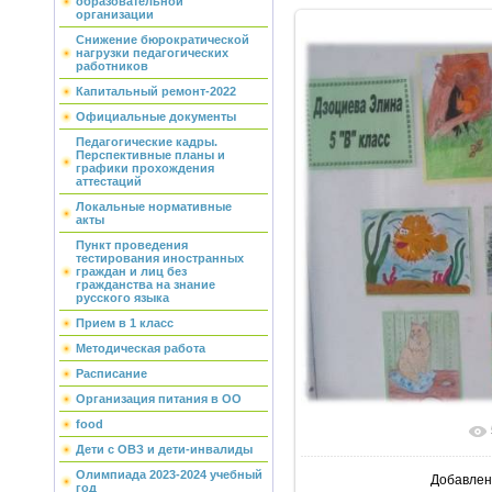
образовательной
организации
Снижение бюрократической
нагрузки педагогических
работников
Капитальный ремонт-2022
Официальные документы
Педагогические кадры.
Перспективные планы и
графики прохождения
аттестаций
Локальные нормативные
акты
Пункт проведения
тестирования иностранных
граждан и лиц без
гражданства на знание
русского языка
Прием в 1 класс
Методическая работа
Расписание
Организация питания в ОО
food
В реально
Дети с ОВЗ и дети-инвалиды
Олимпиада 2023-2024 учебный
Добавлен
год