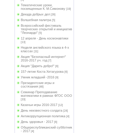
Тематические уроки,
посвященные К. М.Симонову
[19]
Декада добрых дел
[26]
Волшебная палитра
[5]
Всероссийский фестиваль
творческих открытий и инициатив
"Леонардо"
[5]
12 апреля - День космонавтики
[13]
Неделя английского языка в 4-х
классах
[11]
Акция "Безопасный интернет"
2016-2017 уч. год
[7]
Акция "Дарить добро!"
[6]
157-летие Коста Хетагурова
[6]
Умник младший -2016
[9]
Президентские игры и
состязания
[46]
Семинар Преподавание
математики в рамках ФГОС ООО
[33]
Казачьи игры 2016-2017
[12]
День неизвестного солдата
[24]
Антикоррупционная политика
[4]
День здоровья - 2017
[6]
Общереспубликанский субботник
- 2017
[4]