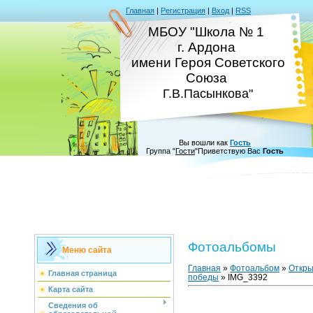
Главная
|
Регистрация
|
Вход
|
RSS
МБОУ "Школа № 1
г. Ардона
имени Героя Советского
Союза
Г.В.Пасынкова"
Вы вошли как
Гость
Группа
"
Гости
"
Приветствую Вас
Гость
Фотоальбомы
Меню сайта
Главная
»
Фотоальбом
»
Откры
Главная страница
победы
» IMG_3392
Карта сайта
Сведения об