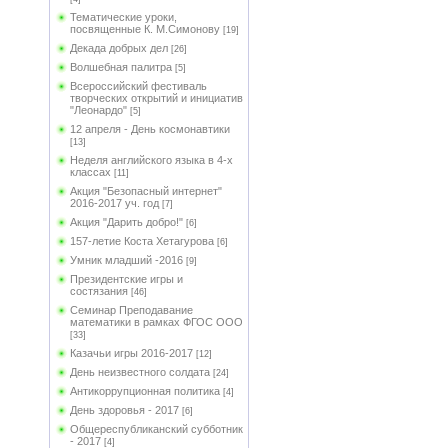
Тематические уроки,
посвященные К. М.Симонову
[19]
Декада добрых дел
[26]
Волшебная палитра
[5]
Всероссийский фестиваль
творческих открытий и инициатив
"Леонардо"
[5]
12 апреля - День космонавтики
[13]
Неделя английского языка в 4-х
классах
[11]
Акция "Безопасный интернет"
2016-2017 уч. год
[7]
Акция "Дарить добро!"
[6]
157-летие Коста Хетагурова
[6]
Умник младший -2016
[9]
Президентские игры и
состязания
[46]
Семинар Преподавание
математики в рамках ФГОС ООО
[33]
Казачьи игры 2016-2017
[12]
День неизвестного солдата
[24]
Антикоррупционная политика
[4]
День здоровья - 2017
[6]
Общереспубликанский субботник
- 2017
[4]