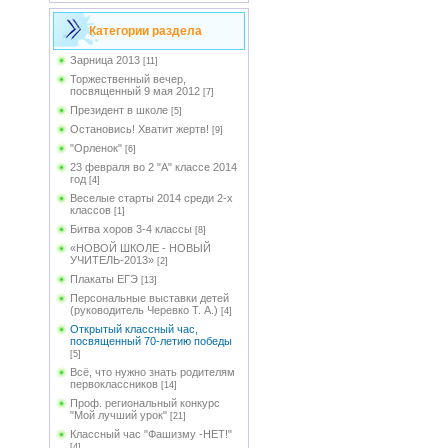
Категории раздела
Зарница 2013
[11]
Торжественный вечер,
посвященный 9 мая 2012
[7]
Президент в школе
[5]
Остановись! Хватит жертв!
[9]
"Орленок"
[6]
23 февраля во 2 "А" классе 2014
год
[4]
Веселые старты 2014 среди 2-х
классов
[1]
Битва хоров 3-4 классы
[8]
«НОВОЙ ШКОЛЕ - НОВЫЙ
УЧИТЕЛЬ-2013»
[2]
Плакаты ЕГЭ
[13]
Персональные выставки детей
(руководитель Черевко Т. А.)
[4]
Открытый классный час,
посвященный 70-летию победы
[5]
Всё, что нужно знать родителям
первоклассников
[14]
Проф. региональный конкурс
"Мой лучший урок"
[21]
Классный час "Фашизму -НЕТ!"
[4]