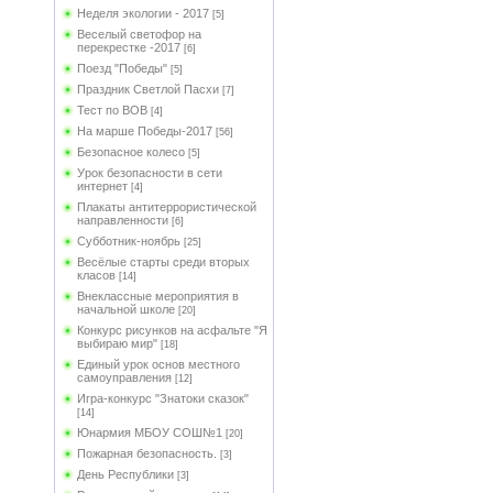
Неделя экологии - 2017
[5]
Веселый светофор на
перекрестке -2017
[6]
Поезд "Победы"
[5]
Праздник Светлой Пасхи
[7]
Тест по ВОВ
[4]
На марше Победы-2017
[56]
Безопасное колесо
[5]
Урок безопасности в сети
интернет
[4]
Плакаты антитеррористической
направленности
[6]
Субботник-ноябрь
[25]
Весёлые старты среди вторых
класов
[14]
Внеклассные мероприятия в
начальной школе
[20]
Конкурс рисунков на асфальте "Я
выбираю мир"
[18]
Единый урок основ местного
самоуправления
[12]
Игра-конкурс "Знатоки сказок"
[14]
Юнармия МБОУ СОШ№1
[20]
Пожарная безопасность.
[3]
День Республики
[3]