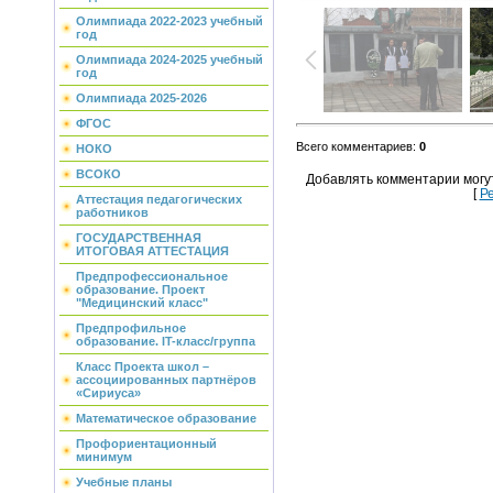
Олимпиада 2022-2023 учебный
год
Олимпиада 2024-2025 учебный
год
Олимпиада 2025-2026
ФГОС
Всего комментариев
:
0
НОКО
ВСОКО
Добавлять комментарии могу
[
Р
Аттестация педагогических
работников
ГОСУДАРСТВЕННАЯ
ИТОГОВАЯ АТТЕСТАЦИЯ
Предпрофессиональное
образование. Проект
"Медицинский класс"
Предпрофильное
образование. IT-класс/группа
Класс Проекта школ –
ассоциированных партнёров
«Сириуса»
Математическое образование
Профориентационный
минимум
Учебные планы