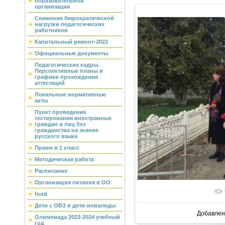
образовательной
организации
Снижение бюрократической
нагрузки педагогических
работников
Капитальный ремонт-2022
Официальные документы
Педагогические кадры.
Перспективные планы и
графики прохождения
аттестаций
Локальные нормативные
акты
Пункт проведения
тестирования иностранных
граждан и лиц без
гражданства на знание
русского языка
Прием в 1 класс
Методическая работа
Расписание
Организация питания в ОО
В реально
food
Дети с ОВЗ и дети-инвалиды
Добавлен
Олимпиада 2023-2024 учебный
год