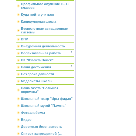
Профильное обучение 10-11
классов
Куда пойти учиться
Каникулярная школа
Беспилотные авиационные
системы
ВПР
Внеурочная деятельность
Воспитательная работа
ПК "Ювента.Поиск"
Наши достижения
Без срока давности
Медалисты школы
Наша газета "Большая
перемена"
Школьный театр "Иры фидан"
Школьный музей "Память"
Фотоальбомы
Видео
Дорожная безопасность
Список запрещенной (...