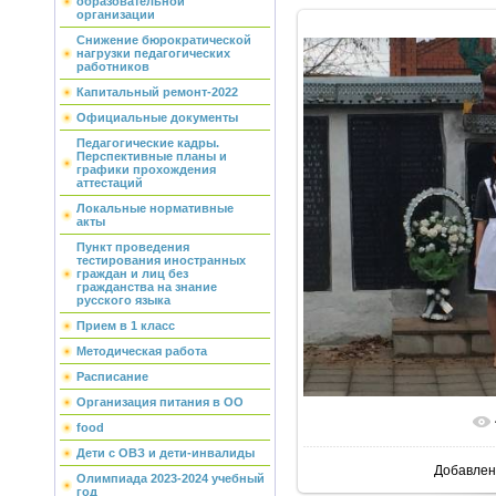
образовательной
организации
Снижение бюрократической
нагрузки педагогических
работников
Капитальный ремонт-2022
Официальные документы
Педагогические кадры.
Перспективные планы и
графики прохождения
аттестаций
Локальные нормативные
акты
Пункт проведения
тестирования иностранных
граждан и лиц без
гражданства на знание
русского языка
Прием в 1 класс
Методическая работа
Расписание
Организация питания в ОО
В реально
food
Дети с ОВЗ и дети-инвалиды
Добавлен
Олимпиада 2023-2024 учебный
год