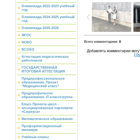
Олимпиада 2022-2023 учебный
год
Олимпиада 2024-2025 учебный
год
Олимпиада 2025-2026
ФГОС
Всего комментариев
:
0
НОКО
ВСОКО
Добавлять комментарии могу
[
Р
Аттестация педагогических
работников
ГОСУДАРСТВЕННАЯ
ИТОГОВАЯ АТТЕСТАЦИЯ
Предпрофессиональное
образование. Проект
"Медицинский класс"
Предпрофильное
образование. IT-класс/группа
Класс Проекта школ –
ассоциированных партнёров
«Сириуса»
Математическое образование
Профориентационный
минимум
Учебные планы