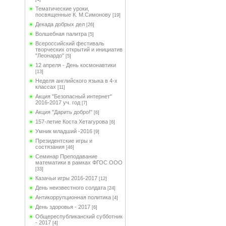
Тематические уроки,
посвященные К. М.Симонову
[19]
Декада добрых дел
[26]
Волшебная палитра
[5]
Всероссийский фестиваль
творческих открытий и инициатив
"Леонардо"
[5]
12 апреля - День космонавтики
[13]
Неделя английского языка в 4-х
классах
[11]
Акция "Безопасный интернет"
2016-2017 уч. год
[7]
Акция "Дарить добро!"
[6]
157-летие Коста Хетагурова
[6]
Умник младший -2016
[9]
Президентские игры и
состязания
[46]
Семинар Преподавание
математики в рамках ФГОС ООО
[33]
Казачьи игры 2016-2017
[12]
День неизвестного солдата
[24]
Антикоррупционная политика
[4]
День здоровья - 2017
[6]
Общереспубликанский субботник
- 2017
[4]