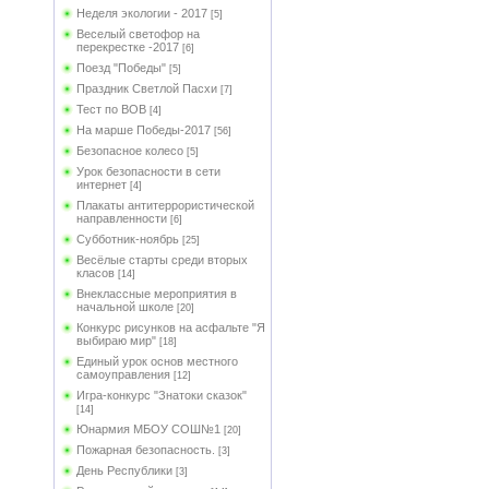
Неделя экологии - 2017
[5]
Веселый светофор на
перекрестке -2017
[6]
Поезд "Победы"
[5]
Праздник Светлой Пасхи
[7]
Тест по ВОВ
[4]
На марше Победы-2017
[56]
Безопасное колесо
[5]
Урок безопасности в сети
интернет
[4]
Плакаты антитеррористической
направленности
[6]
Субботник-ноябрь
[25]
Весёлые старты среди вторых
класов
[14]
Внеклассные мероприятия в
начальной школе
[20]
Конкурс рисунков на асфальте "Я
выбираю мир"
[18]
Единый урок основ местного
самоуправления
[12]
Игра-конкурс "Знатоки сказок"
[14]
Юнармия МБОУ СОШ№1
[20]
Пожарная безопасность.
[3]
День Республики
[3]