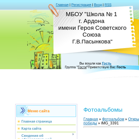
Главная
|
Регистрация
|
Вход
|
RSS
МБОУ "Школа № 1
г. Ардона
имени Героя Советского
Союза
Г.В.Пасынкова"
Вы вошли как
Гость
Группа
"
Гости
"
Приветствую Вас
Гость
Фотоальбомы
Меню сайта
Главная
»
Фотоальбом
»
Откры
Главная страница
победы
» IMG_3391
Карта сайта
Сведения об