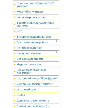
Профильное обучение 10-11
классов
Куда пойти учиться
Каникулярная школа
Беспилотные авиационные
системы
ВПР
Внеурочная деятельность
Воспитательная работа
ПК "Ювента.Поиск"
Наши достижения
Без срока давности
Медалисты школы
Наша газета "Большая
перемена"
Школьный театр "Иры фидан"
Школьный музей "Память"
Фотоальбомы
Видео
Дорожная безопасность
Список запрещенной (...