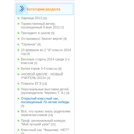
Категории раздела
Зарница 2013
[11]
Торжественный вечер,
посвященный 9 мая 2012
[7]
Президент в школе
[5]
Остановись! Хватит жертв!
[9]
"Орленок"
[6]
23 февраля во 2 "А" классе 2014
год
[4]
Веселые старты 2014 среди 2-х
классов
[1]
Битва хоров 3-4 классы
[8]
«НОВОЙ ШКОЛЕ - НОВЫЙ
УЧИТЕЛЬ-2013»
[2]
Плакаты ЕГЭ
[13]
Персональные выставки детей
(руководитель Черевко Т. А.)
[4]
Открытый классный час,
посвященный 70-летию победы
[5]
Всё, что нужно знать родителям
первоклассников
[14]
Проф. региональный конкурс
"Мой лучший урок"
[21]
Классный час "Фашизму -НЕТ!"
[4]