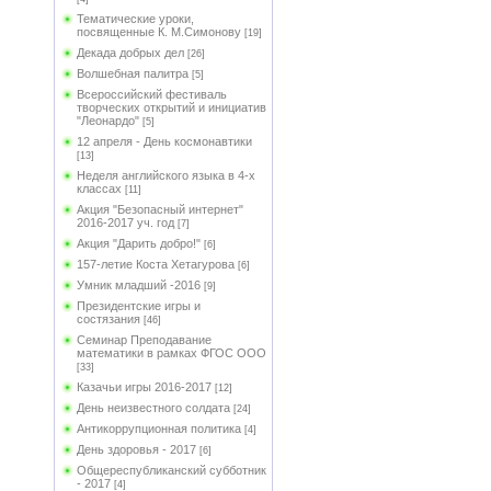
Тематические уроки,
посвященные К. М.Симонову
[19]
Декада добрых дел
[26]
Волшебная палитра
[5]
Всероссийский фестиваль
творческих открытий и инициатив
"Леонардо"
[5]
12 апреля - День космонавтики
[13]
Неделя английского языка в 4-х
классах
[11]
Акция "Безопасный интернет"
2016-2017 уч. год
[7]
Акция "Дарить добро!"
[6]
157-летие Коста Хетагурова
[6]
Умник младший -2016
[9]
Президентские игры и
состязания
[46]
Семинар Преподавание
математики в рамках ФГОС ООО
[33]
Казачьи игры 2016-2017
[12]
День неизвестного солдата
[24]
Антикоррупционная политика
[4]
День здоровья - 2017
[6]
Общереспубликанский субботник
- 2017
[4]