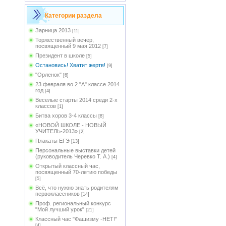
Категории раздела
Зарница 2013
[11]
Торжественный вечер,
посвященный 9 мая 2012
[7]
Президент в школе
[5]
Остановись! Хватит жертв!
[9]
"Орленок"
[6]
23 февраля во 2 "А" классе 2014
год
[4]
Веселые старты 2014 среди 2-х
классов
[1]
Битва хоров 3-4 классы
[8]
«НОВОЙ ШКОЛЕ - НОВЫЙ
УЧИТЕЛЬ-2013»
[2]
Плакаты ЕГЭ
[13]
Персональные выставки детей
(руководитель Черевко Т. А.)
[4]
Открытый классный час,
посвященный 70-летию победы
[5]
Всё, что нужно знать родителям
первоклассников
[14]
Проф. региональный конкурс
"Мой лучший урок"
[21]
Классный час "Фашизму -НЕТ!"
[4]