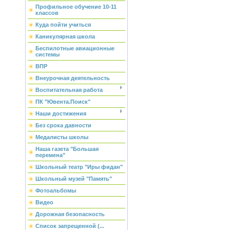
Профильное обучение 10-11
классов
Куда пойти учиться
Каникулярная школа
Беспилотные авиационные
системы
ВПР
Внеурочная деятельность
Воспитательная работа
ПК "Ювента.Поиск"
Наши достижения
Без срока давности
Медалисты школы
Наша газета "Большая
перемена"
Школьный театр "Иры фидан"
Школьный музей "Память"
Фотоальбомы
Видео
Дорожная безопасность
Список запрещенной (...