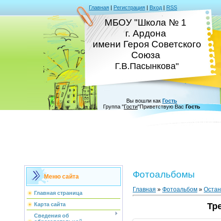
Главная
|
Регистрация
|
Вход
|
RSS
МБОУ "Школа № 1
г. Ардона
имени Героя Советского
Союза
Г.В.Пасынкова"
Вы вошли как
Гость
Группа
"
Гости
"
Приветствую Вас
Гость
Фотоальбомы
Меню сайта
Главная
»
Фотоальбом
»
Остан
Главная страница
Карта сайта
Тр
Сведения об