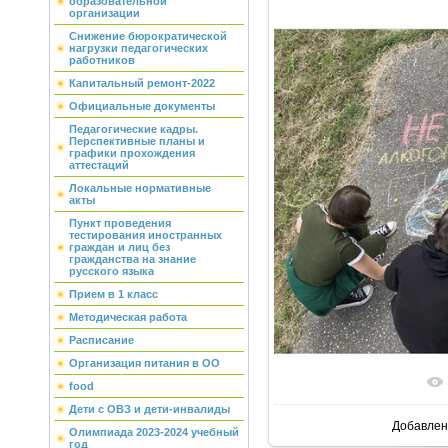
образовательной
организации
Снижение бюрократической
нагрузки педагогических
работников
Капитальный ремонт-2022
Официальные документы
Педагогические кадры.
Перспективные планы и
графики прохождения
аттестаций
Локальные нормативные
акты
Пункт проведения
тестирования иностранных
граждан и лиц без
гражданства на знание
русского языка
Прием в 1 класс
Методическая работа
Расписание
Организация питания в ОО
В реальн
food
Дети с ОВЗ и дети-инвалиды
Добавлен
Олимпиада 2023-2024 учебный
год