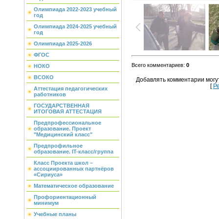
Олимпиада 2022-2023 учебный
год
Олимпиада 2024-2025 учебный
год
Олимпиада 2025-2026
ФГОС
Всего комментариев
:
0
НОКО
ВСОКО
Добавлять комментарии могу
[
Р
Аттестация педагогических
работников
ГОСУДАРСТВЕННАЯ
ИТОГОВАЯ АТТЕСТАЦИЯ
Предпрофессиональное
образование. Проект
"Медицинский класс"
Предпрофильное
образование. IT-класс/группа
Класс Проекта школ –
ассоциированных партнёров
«Сириуса»
Математическое образование
Профориентационный
минимум
Учебные планы