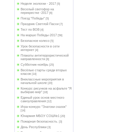
Неделя экологии - 2017
[5]
Веселый светофор на
перекрестке -2017
[6]
Поезд "Победы"
[5]
Праздник Светлой Пасхи
[7]
Тест по ВОВ
[4]
На марше Победы-2017
[56]
Безопасное колесо
[5]
Урок безопасности в сети
интернет
[4]
Плакаты антитеррористической
направленности
[6]
Субботник-ноябрь
[25]
Весёлые старты среди вторых
класов
[14]
Внеклассные мероприятия в
начальной школе
[20]
Конкурс рисунков на асфальте "Я
выбираю мир"
[18]
Единый урок основ местного
самоуправления
[12]
Игра-конкурс "Знатоки сказок"
[14]
Юнармия МБОУ СОШ№1
[20]
Пожарная безопасность.
[3]
День Республики
[3]