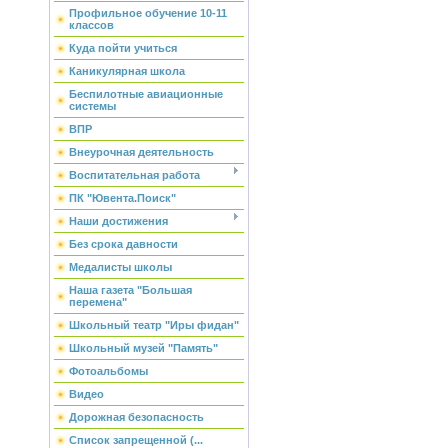
Профильное обучение 10-11
классов
Куда пойти учиться
Каникулярная школа
Беспилотные авиационные
системы
ВПР
Внеурочная деятельность
Воспитательная работа
ПК "Ювента.Поиск"
Наши достижения
Без срока давности
Медалисты школы
Наша газета "Большая
перемена"
Школьный театр "Иры фидан"
Школьный музей "Память"
Фотоальбомы
Видео
Дорожная безопасность
Список запрещенной (...