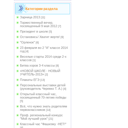
Категории раздела
Зарница 2013
[11]
Торжественный вечер,
посвященный 9 мая 2012
[7]
Президент в школе
[5]
Остановись! Хватит жертв!
[9]
"Орленок"
[6]
23 февраля во 2 "А" классе 2014
год
[4]
Веселые старты 2014 среди 2-х
классов
[1]
Битва хоров 3-4 классы
[8]
«НОВОЙ ШКОЛЕ - НОВЫЙ
УЧИТЕЛЬ-2013»
[2]
Плакаты ЕГЭ
[13]
Персональные выставки детей
(руководитель Черевко Т. А.)
[4]
Открытый классный час,
посвященный 70-летию победы
[5]
Всё, что нужно знать родителям
первоклассников
[14]
Проф. региональный конкурс
"Мой лучший урок"
[21]
Классный час "Фашизму -НЕТ!"
[4]