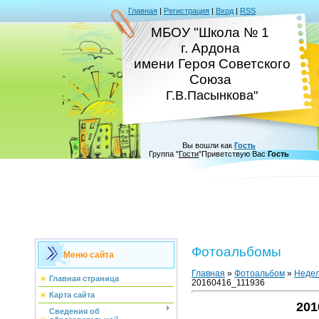
Главная
|
Регистрация
|
Вход
|
RSS
МБОУ "Школа № 1
г. Ардона
имени Героя Советского
Союза
Г.В.Пасынкова"
Вы вошли как
Гость
Группа
"
Гости
"
Приветствую Вас
Гость
Фотоальбомы
Меню сайта
Главная
»
Фотоальбом
»
Недел
Главная страница
20160416_111936
Карта сайта
201
Сведения об