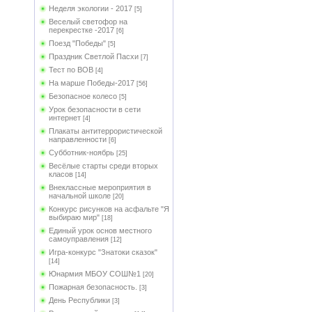
Неделя экологии - 2017
[5]
Веселый светофор на
перекрестке -2017
[6]
Поезд "Победы"
[5]
Праздник Светлой Пасхи
[7]
Тест по ВОВ
[4]
На марше Победы-2017
[56]
Безопасное колесо
[5]
Урок безопасности в сети
интернет
[4]
Плакаты антитеррористической
направленности
[6]
Субботник-ноябрь
[25]
Весёлые старты среди вторых
класов
[14]
Внеклассные мероприятия в
начальной школе
[20]
Конкурс рисунков на асфальте "Я
выбираю мир"
[18]
Единый урок основ местного
самоуправления
[12]
Игра-конкурс "Знатоки сказок"
[14]
Юнармия МБОУ СОШ№1
[20]
Пожарная безопасность.
[3]
День Республики
[3]