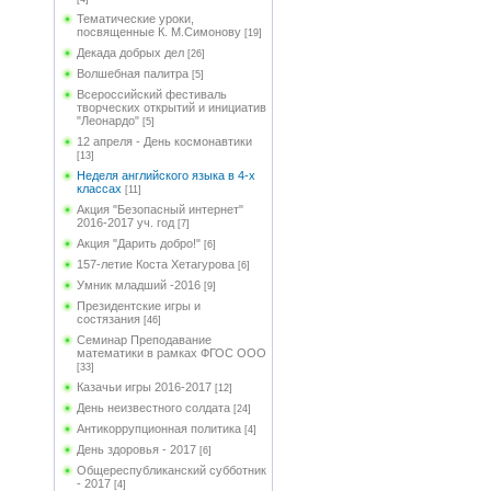
Тематические уроки,
посвященные К. М.Симонову
[19]
Декада добрых дел
[26]
Волшебная палитра
[5]
Всероссийский фестиваль
творческих открытий и инициатив
"Леонардо"
[5]
12 апреля - День космонавтики
[13]
Неделя английского языка в 4-х
классах
[11]
Акция "Безопасный интернет"
2016-2017 уч. год
[7]
Акция "Дарить добро!"
[6]
157-летие Коста Хетагурова
[6]
Умник младший -2016
[9]
Президентские игры и
состязания
[46]
Семинар Преподавание
математики в рамках ФГОС ООО
[33]
Казачьи игры 2016-2017
[12]
День неизвестного солдата
[24]
Антикоррупционная политика
[4]
День здоровья - 2017
[6]
Общереспубликанский субботник
- 2017
[4]