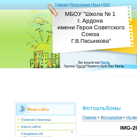
Главная
|
Регистрация
|
Вход
|
RSS
МБОУ "Школа № 1
г. Ардона
имени Героя Советского
Союза
Г.В.Пасынкова"
Вы вошли как
Гость
Группа
"
Гости
"
Приветствую Вас
Гость
Фотоальбомы
Меню сайта
Главная
»
Фотоальбом
»
На ма
Главная страница
Карта сайта
IMG-2
Сведения об