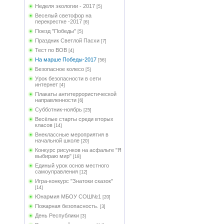
Неделя экологии - 2017
[5]
Веселый светофор на
перекрестке -2017
[6]
Поезд "Победы"
[5]
Праздник Светлой Пасхи
[7]
Тест по ВОВ
[4]
На марше Победы-2017
[56]
Безопасное колесо
[5]
Урок безопасности в сети
интернет
[4]
Плакаты антитеррористической
направленности
[6]
Субботник-ноябрь
[25]
Весёлые старты среди вторых
класов
[14]
Внеклассные мероприятия в
начальной школе
[20]
Конкурс рисунков на асфальте "Я
выбираю мир"
[18]
Единый урок основ местного
самоуправления
[12]
Игра-конкурс "Знатоки сказок"
[14]
Юнармия МБОУ СОШ№1
[20]
Пожарная безопасность.
[3]
День Республики
[3]