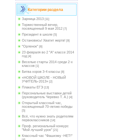
Категории раздела
Зарница 2013
[11]
Торжественный вечер,
посвященный 9 мая 2012
[7]
Президент в школе
[5]
Остановись! Хватит жертв!
[9]
"Орленок"
[6]
23 февраля во 2 "А" классе 2014
год
[4]
Веселые старты 2014 среди 2-х
классов
[1]
Битва хоров 3-4 классы
[8]
«НОВОЙ ШКОЛЕ - НОВЫЙ
УЧИТЕЛЬ-2013»
[2]
Плакаты ЕГЭ
[13]
Персональные выставки детей
(руководитель Черевко Т. А.)
[4]
Открытый классный час,
посвященный 70-летию победы
[5]
Всё, что нужно знать родителям
первоклассников
[14]
Проф. региональный конкурс
"Мой лучший урок"
[21]
Классный час "Фашизму -НЕТ!"
[4]