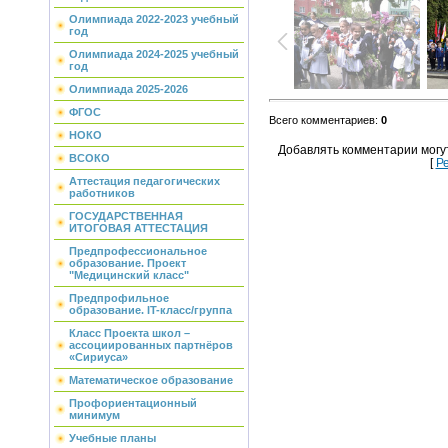
Олимпиада 2022-2023 учебный
год
Олимпиада 2024-2025 учебный
год
Олимпиада 2025-2026
ФГОС
Всего комментариев
:
0
НОКО
Добавлять комментарии могу
ВСОКО
[
Р
Аттестация педагогических
работников
ГОСУДАРСТВЕННАЯ
ИТОГОВАЯ АТТЕСТАЦИЯ
Предпрофессиональное
образование. Проект
"Медицинский класс"
Предпрофильное
образование. IT-класс/группа
Класс Проекта школ –
ассоциированных партнёров
«Сириуса»
Математическое образование
Профориентационный
минимум
Учебные планы