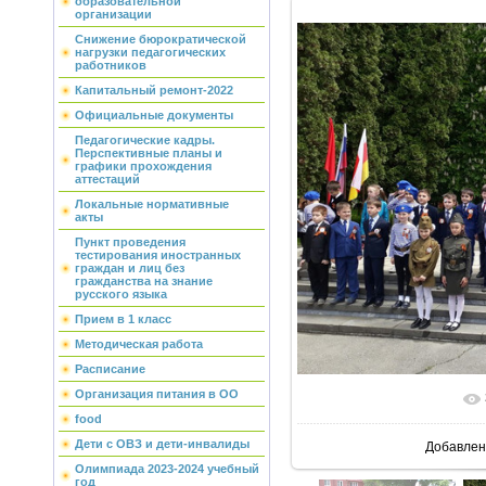
образовательной
организации
Снижение бюрократической
нагрузки педагогических
работников
Капитальный ремонт-2022
Официальные документы
Педагогические кадры.
Перспективные планы и
графики прохождения
аттестаций
Локальные нормативные
акты
Пункт проведения
тестирования иностранных
граждан и лиц без
гражданства на знание
русского языка
Прием в 1 класс
Методическая работа
Расписание
Организация питания в ОО
В реальн
food
Дети с ОВЗ и дети-инвалиды
Добавлен
Олимпиада 2023-2024 учебный
год