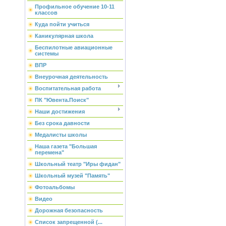
Профильное обучение 10-11
классов
Куда пойти учиться
Каникулярная школа
Беспилотные авиационные
системы
ВПР
Внеурочная деятельность
Воспитательная работа
ПК "Ювента.Поиск"
Наши достижения
Без срока давности
Медалисты школы
Наша газета "Большая
перемена"
Школьный театр "Иры фидан"
Школьный музей "Память"
Фотоальбомы
Видео
Дорожная безопасность
Список запрещенной (...