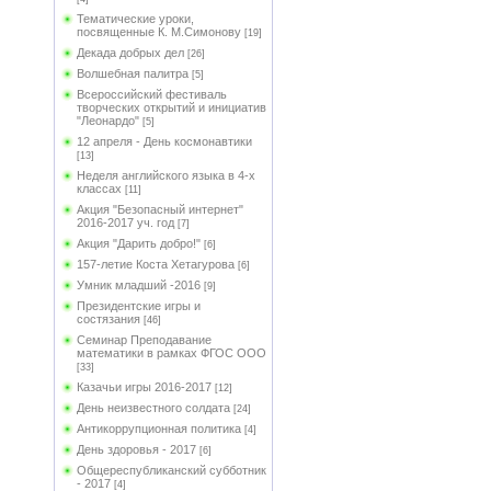
Тематические уроки,
посвященные К. М.Симонову
[19]
Декада добрых дел
[26]
Волшебная палитра
[5]
Всероссийский фестиваль
творческих открытий и инициатив
"Леонардо"
[5]
12 апреля - День космонавтики
[13]
Неделя английского языка в 4-х
классах
[11]
Акция "Безопасный интернет"
2016-2017 уч. год
[7]
Акция "Дарить добро!"
[6]
157-летие Коста Хетагурова
[6]
Умник младший -2016
[9]
Президентские игры и
состязания
[46]
Семинар Преподавание
математики в рамках ФГОС ООО
[33]
Казачьи игры 2016-2017
[12]
День неизвестного солдата
[24]
Антикоррупционная политика
[4]
День здоровья - 2017
[6]
Общереспубликанский субботник
- 2017
[4]