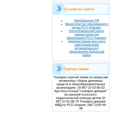
Ссылки на сайты:
Минобрнауки РФ
Министерство образования и
науки РСО-Алания>
Республиканский Центр
оценки качества
образования РСО-Алания>
Администрация местного
самоуправления
муниципального
образования Ардонский
район
Горячая линия
Телефон горячей линии по вопросам
незаконных сборов денежных
средств в общеобразовательных
организациях: (8-867-2)-53-80-02.
Круглосуточный "телефон доверия"
экстренной психолого-
педагогической помощи детям (8-
867-2)-52-98-70 Телефон доверия
МВД по РСО-Алания: (867-2)59-46-
99