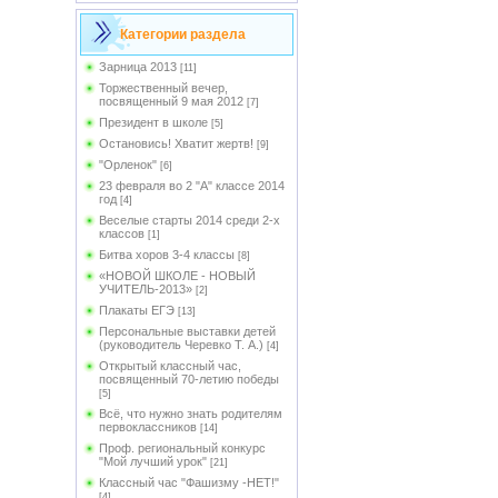
Категории раздела
Зарница 2013
[11]
Торжественный вечер,
посвященный 9 мая 2012
[7]
Президент в школе
[5]
Остановись! Хватит жертв!
[9]
"Орленок"
[6]
23 февраля во 2 "А" классе 2014
год
[4]
Веселые старты 2014 среди 2-х
классов
[1]
Битва хоров 3-4 классы
[8]
«НОВОЙ ШКОЛЕ - НОВЫЙ
УЧИТЕЛЬ-2013»
[2]
Плакаты ЕГЭ
[13]
Персональные выставки детей
(руководитель Черевко Т. А.)
[4]
Открытый классный час,
посвященный 70-летию победы
[5]
Всё, что нужно знать родителям
первоклассников
[14]
Проф. региональный конкурс
"Мой лучший урок"
[21]
Классный час "Фашизму -НЕТ!"
[4]