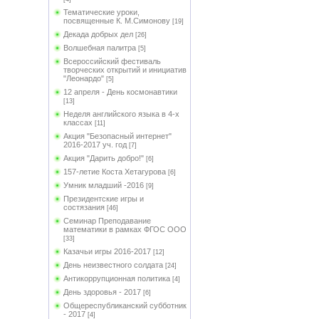
Тематические уроки,
посвященные К. М.Симонову
[19]
Декада добрых дел
[26]
Волшебная палитра
[5]
Всероссийский фестиваль
творческих открытий и инициатив
"Леонардо"
[5]
12 апреля - День космонавтики
[13]
Неделя английского языка в 4-х
классах
[11]
Акция "Безопасный интернет"
2016-2017 уч. год
[7]
Акция "Дарить добро!"
[6]
157-летие Коста Хетагурова
[6]
Умник младший -2016
[9]
Президентские игры и
состязания
[46]
Семинар Преподавание
математики в рамках ФГОС ООО
[33]
Казачьи игры 2016-2017
[12]
День неизвестного солдата
[24]
Антикоррупционная политика
[4]
День здоровья - 2017
[6]
Общереспубликанский субботник
- 2017
[4]