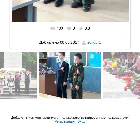
433
0
0.0
В реальном размере
774x1032
/ 86.8Kb
Добавлено
06.05.2017
school1
Добавлять комментарии могут только зарегистрированные пользователи.
[
Регистрация
|
Вход
]