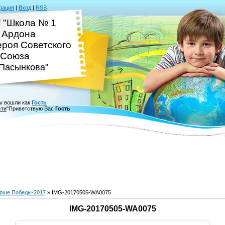
рация
|
Вход
|
RSS
 "Школа № 1
. Ардона
ероя Советского
Союза
.Пасынкова"
ы вошли как
Гость
сти
"
Приветствую Вас
Гость
рше Победы-2017
» IMG-20170505-WA0075
IMG-20170505-WA0075