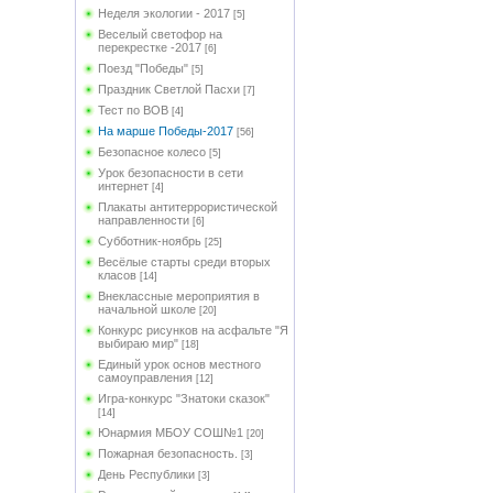
Неделя экологии - 2017
[5]
Веселый светофор на
перекрестке -2017
[6]
Поезд "Победы"
[5]
Праздник Светлой Пасхи
[7]
Тест по ВОВ
[4]
На марше Победы-2017
[56]
Безопасное колесо
[5]
Урок безопасности в сети
интернет
[4]
Плакаты антитеррористической
направленности
[6]
Субботник-ноябрь
[25]
Весёлые старты среди вторых
класов
[14]
Внеклассные мероприятия в
начальной школе
[20]
Конкурс рисунков на асфальте "Я
выбираю мир"
[18]
Единый урок основ местного
самоуправления
[12]
Игра-конкурс "Знатоки сказок"
[14]
Юнармия МБОУ СОШ№1
[20]
Пожарная безопасность.
[3]
День Республики
[3]