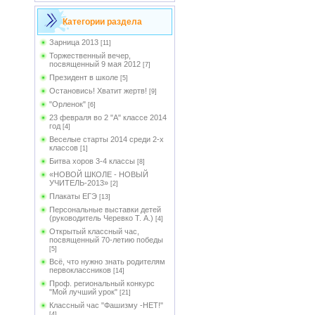
Категории раздела
Зарница 2013
[11]
Торжественный вечер,
посвященный 9 мая 2012
[7]
Президент в школе
[5]
Остановись! Хватит жертв!
[9]
"Орленок"
[6]
23 февраля во 2 "А" классе 2014
год
[4]
Веселые старты 2014 среди 2-х
классов
[1]
Битва хоров 3-4 классы
[8]
«НОВОЙ ШКОЛЕ - НОВЫЙ
УЧИТЕЛЬ-2013»
[2]
Плакаты ЕГЭ
[13]
Персональные выставки детей
(руководитель Черевко Т. А.)
[4]
Открытый классный час,
посвященный 70-летию победы
[5]
Всё, что нужно знать родителям
первоклассников
[14]
Проф. региональный конкурс
"Мой лучший урок"
[21]
Классный час "Фашизму -НЕТ!"
[4]