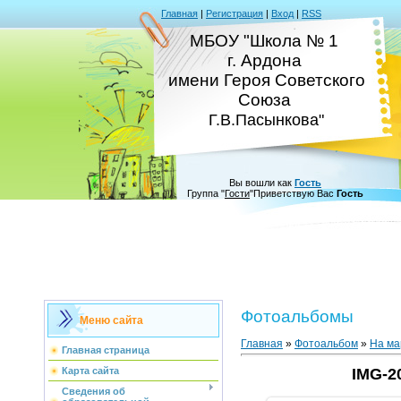
Главная
|
Регистрация
|
Вход
|
RSS
МБОУ "Школа № 1
г. Ардона
имени Героя Советского
Союза
Г.В.Пасынкова"
Вы вошли как
Гость
Группа
"
Гости
"
Приветствую Вас
Гость
Фотоальбомы
Меню сайта
Главная
»
Фотоальбом
»
На ма
Главная страница
Карта сайта
IMG-2
Сведения об