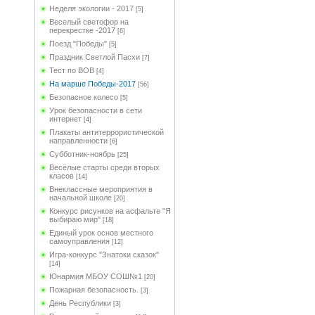
Неделя экологии - 2017
[5]
Веселый светофор на
перекрестке -2017
[6]
Поезд "Победы"
[5]
Праздник Светлой Пасхи
[7]
Тест по ВОВ
[4]
На марше Победы-2017
[56]
Безопасное колесо
[5]
Урок безопасности в сети
интернет
[4]
Плакаты антитеррористической
направленности
[6]
Субботник-ноябрь
[25]
Весёлые старты среди вторых
класов
[14]
Внеклассные мероприятия в
начальной школе
[20]
Конкурс рисунков на асфальте "Я
выбираю мир"
[18]
Единый урок основ местного
самоуправления
[12]
Игра-конкурс "Знатоки сказок"
[14]
Юнармия МБОУ СОШ№1
[20]
Пожарная безопасность.
[3]
День Республики
[3]