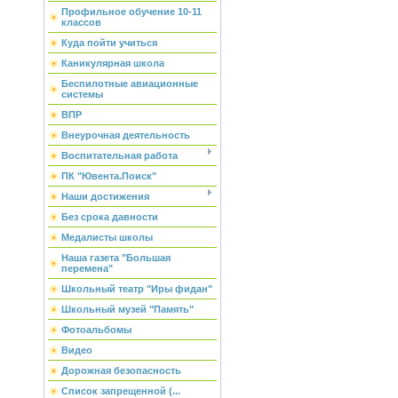
Профильное обучение 10-11
классов
Куда пойти учиться
Каникулярная школа
Беспилотные авиационные
системы
ВПР
Внеурочная деятельность
Воспитательная работа
ПК "Ювента.Поиск"
Наши достижения
Без срока давности
Медалисты школы
Наша газета "Большая
перемена"
Школьный театр "Иры фидан"
Школьный музей "Память"
Фотоальбомы
Видео
Дорожная безопасность
Список запрещенной (...