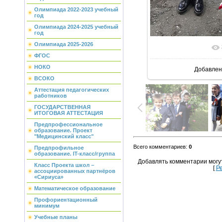
Олимпиада 2022-2023 учебный
год
Олимпиада 2024-2025 учебный
год
Олимпиада 2025-2026
В реальн
ФГОС
НОКО
Добавлен
ВСОКО
Аттестация педагогических
работников
ГОСУДАРСТВЕННАЯ
ИТОГОВАЯ АТТЕСТАЦИЯ
Предпрофессиональное
образование. Проект
"Медицинский класс"
Всего комментариев
:
0
Предпрофильное
образование. IT-класс/группа
Добавлять комментарии могу
Класс Проекта школ –
[
Р
ассоциированных партнёров
«Сириуса»
Математическое образование
Профориентационный
минимум
Учебные планы