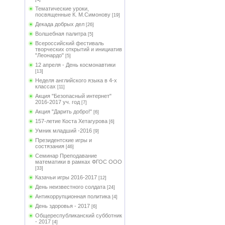
Тематические уроки,
посвященные К. М.Симонову
[19]
Декада добрых дел
[26]
Волшебная палитра
[5]
Всероссийский фестиваль
творческих открытий и инициатив
"Леонардо"
[5]
12 апреля - День космонавтики
[13]
Неделя английского языка в 4-х
классах
[11]
Акция "Безопасный интернет"
2016-2017 уч. год
[7]
Акция "Дарить добро!"
[6]
157-летие Коста Хетагурова
[6]
Умник младший -2016
[9]
Президентские игры и
состязания
[46]
Семинар Преподавание
математики в рамках ФГОС ООО
[33]
Казачьи игры 2016-2017
[12]
День неизвестного солдата
[24]
Антикоррупционная политика
[4]
День здоровья - 2017
[6]
Общереспубликанский субботник
- 2017
[4]