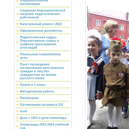
образовательной
организации
Снижение бюрократической
нагрузки педагогических
работников
Капитальный ремонт-2022
Официальные документы
Педагогические кадры.
Перспективные планы и
графики прохождения
аттестаций
Локальные нормативные
акты
Пункт проведения
тестирования иностранных
граждан и лиц без
гражданства на знание
русского языка
Прием в 1 класс
Методическая работа
Расписание
Организация питания в ОО
food
Дети с ОВЗ и дети-инвалиды
Олимпиада 2023-2024 учебный
год