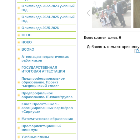
Олимпиада 2022-2023 учебный
год
Олимпиада 2024-2025 учебный
год
Олимпиада 2025-2026
ФГОС
Всего комментариев
:
0
НОКО
Добавлять комментарии могу
ВСОКО
[
Р
Аттестация педагогических
работников
ГОСУДАРСТВЕННАЯ
ИТОГОВАЯ АТТЕСТАЦИЯ
Предпрофессиональное
образование. Проект
"Медицинский класс"
Предпрофильное
образование. IT-класс/группа
Класс Проекта школ –
ассоциированных партнёров
«Сириуса»
Математическое образование
Профориентационный
минимум
Учебные планы