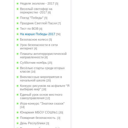
Неделя экологии - 2017
[5]
Веселый светофор на
перекрестке -2017
[6]
Поезд "Победы"
[5]
Праздник Светлой Пасхи
[7]
Тест по ВОВ
[4]
На марше Победы-2017
[56]
Безопасное колесо
[5]
Урок безопасности в сети
интернет
[4]
Плакаты антитеррористической
направленности
[6]
Субботник-ноябрь
[25]
Весёлые старты среди вторых
класов
[14]
Внеклассные мероприятия в
начальной школе
[20]
Конкурс рисунков на асфальте "Я
выбираю мир"
[18]
Единый урок основ местного
самоуправления
[12]
Игра-конкурс "Знатоки сказок"
[14]
Юнармия МБОУ СОШ№1
[20]
Пожарная безопасность.
[3]
День Республики
[3]