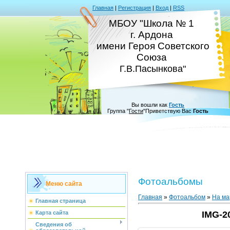
Главная
|
Регистрация
|
Вход
|
RSS
МБОУ "Школа № 1
г. Ардона
имени Героя Советского
Союза
Г.В.Пасынкова"
Вы вошли как
Гость
Группа
"
Гости
"
Приветствую Вас
Гость
Фотоальбомы
Меню сайта
Главная
»
Фотоальбом
»
На ма
Главная страница
Карта сайта
IMG-2
Сведения об