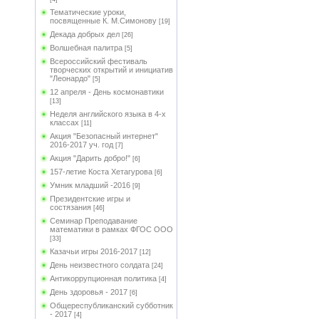
Тематические уроки,
посвященные К. М.Симонову
[19]
Декада добрых дел
[26]
Волшебная палитра
[5]
Всероссийский фестиваль
творческих открытий и инициатив
"Леонардо"
[5]
12 апреля - День космонавтики
[13]
Неделя английского языка в 4-х
классах
[11]
Акция "Безопасный интернет"
2016-2017 уч. год
[7]
Акция "Дарить добро!"
[6]
157-летие Коста Хетагурова
[6]
Умник младший -2016
[9]
Президентские игры и
состязания
[46]
Семинар Преподавание
математики в рамках ФГОС ООО
[33]
Казачьи игры 2016-2017
[12]
День неизвестного солдата
[24]
Антикоррупционная политика
[4]
День здоровья - 2017
[6]
Общереспубликанский субботник
- 2017
[4]