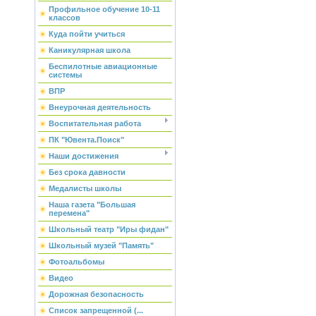
Профильное обучение 10-11
классов
Куда пойти учиться
Каникулярная школа
Беспилотные авиационные
системы
ВПР
Внеурочная деятельность
Воспитательная работа
ПК "Ювента.Поиск"
Наши достижения
Без срока давности
Медалисты школы
Наша газета "Большая
перемена"
Школьный театр "Иры фидан"
Школьный музей "Память"
Фотоальбомы
Видео
Дорожная безопасность
Список запрещенной (...