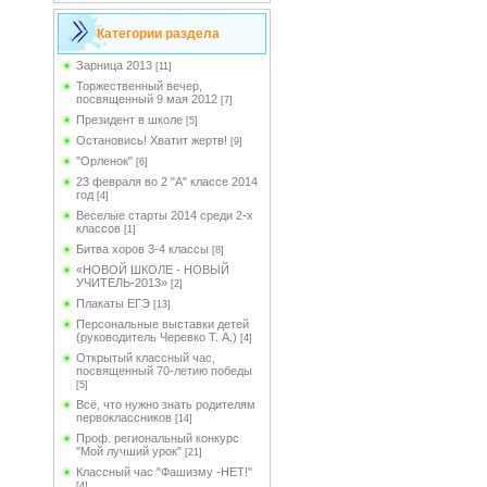
Категории раздела
Зарница 2013
[11]
Торжественный вечер,
посвященный 9 мая 2012
[7]
Президент в школе
[5]
Остановись! Хватит жертв!
[9]
"Орленок"
[6]
23 февраля во 2 "А" классе 2014
год
[4]
Веселые старты 2014 среди 2-х
классов
[1]
Битва хоров 3-4 классы
[8]
«НОВОЙ ШКОЛЕ - НОВЫЙ
УЧИТЕЛЬ-2013»
[2]
Плакаты ЕГЭ
[13]
Персональные выставки детей
(руководитель Черевко Т. А.)
[4]
Открытый классный час,
посвященный 70-летию победы
[5]
Всё, что нужно знать родителям
первоклассников
[14]
Проф. региональный конкурс
"Мой лучший урок"
[21]
Классный час "Фашизму -НЕТ!"
[4]