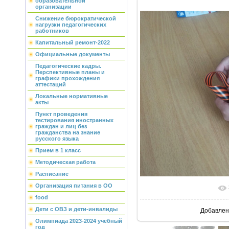
образовательной
организации
Снижение бюрократической
нагрузки педагогических
работников
Капитальный ремонт-2022
Официальные документы
Педагогические кадры.
Перспективные планы и
графики прохождения
аттестаций
Локальные нормативные
акты
Пункт проведения
тестирования иностранных
граждан и лиц без
гражданства на знание
русского языка
Прием в 1 класс
Методическая работа
Расписание
Организация питания в ОО
В реальн
food
Дети с ОВЗ и дети-инвалиды
Добавлен
Олимпиада 2023-2024 учебный
год