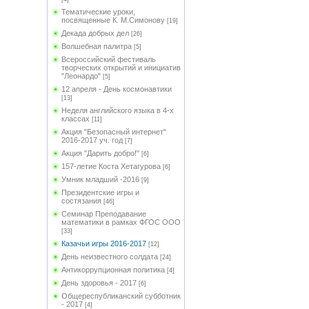
Тематические уроки,
посвященные К. М.Симонову
[19]
Декада добрых дел
[26]
Волшебная палитра
[5]
Всероссийский фестиваль
творческих открытий и инициатив
"Леонардо"
[5]
12 апреля - День космонавтики
[13]
Неделя английского языка в 4-х
классах
[11]
Акция "Безопасный интернет"
2016-2017 уч. год
[7]
Акция "Дарить добро!"
[6]
157-летие Коста Хетагурова
[6]
Умник младший -2016
[9]
Президентские игры и
состязания
[46]
Семинар Преподавание
математики в рамках ФГОС ООО
[33]
Казачьи игры 2016-2017
[12]
День неизвестного солдата
[24]
Антикоррупционная политика
[4]
День здоровья - 2017
[6]
Общереспубликанский субботник
- 2017
[4]