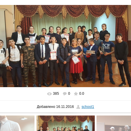
385
0
0.0
В реальном размере
1280x720
/ 397.8Kb
Добавлено
16.11.2016
school1