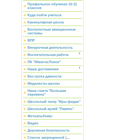
Профильное обучение 10-11
классов
Куда пойти учиться
Каникулярная школа
Беспилотные авиационные
системы
ВПР
Внеурочная деятельность
Воспитательная работа
ПК "Ювента.Поиск"
Наши достижения
Без срока давности
Медалисты школы
Наша газета "Большая
перемена"
Школьный театр "Иры фидан"
Школьный музей "Память"
Фотоальбомы
Видео
Дорожная безопасность
Список запрещенной (...