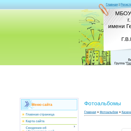
Главная
|
Регист
МБОУ
г
имени Г
Г.В
В
Группа
"
Го
Фотоальбомы
Меню сайта
Главная
»
Фотоальбом
»
Казач
Главная страница
Карта сайта
Сведения об