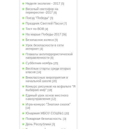
Неделя экологии - 2017
[5]
Веселый светофор на
перекрестке -2017
[6]
Поезд "Победы"
[5]
Праздник Светлой Пасхи
[7]
Тест по ВОВ
[4]
На марше Победы-2017
[56]
Безопасное колесо
[5]
Урок безопасности в сети
интернет
[4]
Плакаты антитеррористической
направленности
[6]
Субботник-ноябрь
[25]
Весёлые старты среди вторых
класов
[14]
Внеклассные мероприятия в
начальной школе
[20]
Конкурс рисунков на асфальте "Я
выбираю мир"
[18]
Единый урок основ местного
самоуправления
[12]
Игра-конкурс "Знатоки сказок"
[14]
Юнармия МБОУ СОШ№1
[20]
Пожарная безопасность.
[3]
День Республики
[3]