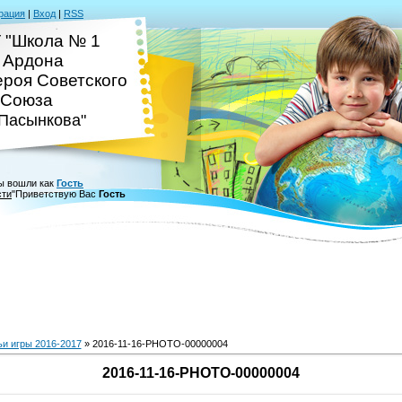
рация
|
Вход
|
RSS
 "Школа № 1
. Ардона
ероя Советского
Союза
.Пасынкова"
ы вошли как
Гость
сти
"
Приветствую Вас
Гость
ьи игры 2016-2017
» 2016-11-16-PHOTO-00000004
2016-11-16-PHOTO-00000004