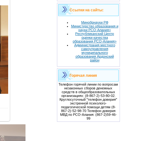
Ссылки на сайты:
Минобрнауки РФ
Министерство образования и
науки РСО-Алания>
Республиканский Центр
оценки качества
образования РСО-Алания>
Администрация местного
самоуправления
муниципального
образования Ардонский
район
Горячая линия
Телефон горячей линии по вопросам
незаконных сборов денежных
средств в общеобразовательных
организациях: (8-867-2)-53-80-02.
Круглосуточный "телефон доверия"
экстренной психолого-
педагогической помощи детям (8-
867-2)-52-98-70 Телефон доверия
МВД по РСО-Алания: (867-2)59-46-
99