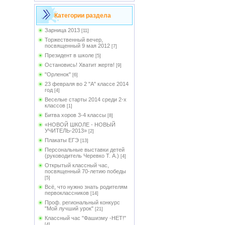
Категории раздела
Зарница 2013
[11]
Торжественный вечер,
посвященный 9 мая 2012
[7]
Президент в школе
[5]
Остановись! Хватит жертв!
[9]
"Орленок"
[6]
23 февраля во 2 "А" классе 2014
год
[4]
Веселые старты 2014 среди 2-х
классов
[1]
Битва хоров 3-4 классы
[8]
«НОВОЙ ШКОЛЕ - НОВЫЙ
УЧИТЕЛЬ-2013»
[2]
Плакаты ЕГЭ
[13]
Персональные выставки детей
(руководитель Черевко Т. А.)
[4]
Открытый классный час,
посвященный 70-летию победы
[5]
Всё, что нужно знать родителям
первоклассников
[14]
Проф. региональный конкурс
"Мой лучший урок"
[21]
Классный час "Фашизму -НЕТ!"
[4]