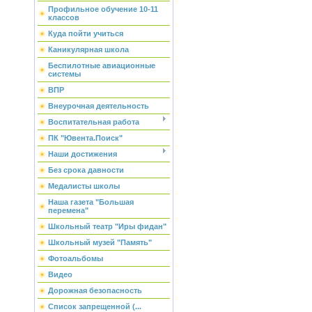
Профильное обучение 10-11
классов
Куда пойти учиться
Каникулярная школа
Беспилотные авиационные
системы
ВПР
Внеурочная деятельность
Воспитательная работа
ПК "Ювента.Поиск"
Наши достижения
Без срока давности
Медалисты школы
Наша газета "Большая
перемена"
Школьный театр "Иры фидан"
Школьный музей "Память"
Фотоальбомы
Видео
Дорожная безопасность
Список запрещенной (...