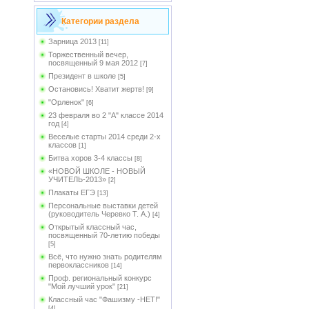
Категории раздела
Зарница 2013
[11]
Торжественный вечер,
посвященный 9 мая 2012
[7]
Президент в школе
[5]
Остановись! Хватит жертв!
[9]
"Орленок"
[6]
23 февраля во 2 "А" классе 2014
год
[4]
Веселые старты 2014 среди 2-х
классов
[1]
Битва хоров 3-4 классы
[8]
«НОВОЙ ШКОЛЕ - НОВЫЙ
УЧИТЕЛЬ-2013»
[2]
Плакаты ЕГЭ
[13]
Персональные выставки детей
(руководитель Черевко Т. А.)
[4]
Открытый классный час,
посвященный 70-летию победы
[5]
Всё, что нужно знать родителям
первоклассников
[14]
Проф. региональный конкурс
"Мой лучший урок"
[21]
Классный час "Фашизму -НЕТ!"
[4]