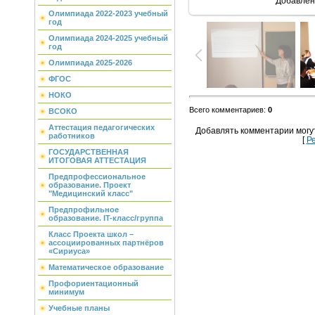
Добавлен
Олимпиада 2022-2023 учебный
год
Олимпиада 2024-2025 учебный
год
Олимпиада 2025-2026
ФГОС
НОКО
Всего комментариев
:
0
ВСОКО
Аттестация педагогических
Добавлять комментарии могу
работников
[
Р
ГОСУДАРСТВЕННАЯ
ИТОГОВАЯ АТТЕСТАЦИЯ
Предпрофессиональное
образование. Проект
"Медицинский класс"
Предпрофильное
образование. IT-класс/группа
Класс Проекта школ –
ассоциированных партнёров
«Сириуса»
Математическое образование
Профориентационный
минимум
Учебные планы