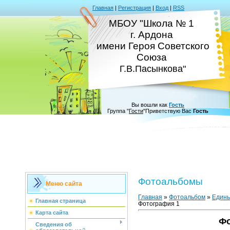
Главная
|
Регистрация
|
Вход
|
RSS
МБОУ "Школа № 1
г. Ардона
имени Героя Советского
Союза
Г.В.Пасынкова"
Вы вошли как
Гость
Группа
"
Гости
"
Приветствую Вас
Гость
Фотоальбомы
Меню сайта
Главная
»
Фотоальбом
»
Едины
Главная страница
Фотография 1
Карта сайта
Фо
Сведения об