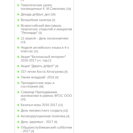
Тематические уроки,
посвященные К. М.Симонову
[19]
Декада добрых дел
[26]
Волшебная палитра
[5]
Всероссийский фестиваль
творческих открытий и инициатив
"Леонардо"
[5]
12 апреля - День космонавтики
[13]
Неделя английского языка в 4-х
классах
[11]
Акция "Безопасный интернет"
2016-2017 уч. год
[7]
Акция "Дарить добро!"
[6]
157-летие Коста Хетагурова
[6]
Умник младший -2016
[9]
Президентские игры и
состязания
[46]
Семинар Преподавание
математики в рамках ФГОС ООО
[33]
Казачьи игры 2016-2017
[12]
День неизвестного солдата
[24]
Антикоррупционная политика
[4]
День здоровья - 2017
[6]
Общереспубликанский субботник
- 2017
[4]