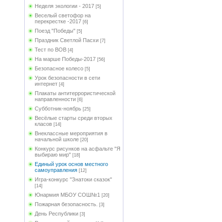
Неделя экологии - 2017
[5]
Веселый светофор на
перекрестке -2017
[6]
Поезд "Победы"
[5]
Праздник Светлой Пасхи
[7]
Тест по ВОВ
[4]
На марше Победы-2017
[56]
Безопасное колесо
[5]
Урок безопасности в сети
интернет
[4]
Плакаты антитеррористической
направленности
[6]
Субботник-ноябрь
[25]
Весёлые старты среди вторых
класов
[14]
Внеклассные мероприятия в
начальной школе
[20]
Конкурс рисунков на асфальте "Я
выбираю мир"
[18]
Единый урок основ местного
самоуправления
[12]
Игра-конкурс "Знатоки сказок"
[14]
Юнармия МБОУ СОШ№1
[20]
Пожарная безопасность.
[3]
День Республики
[3]