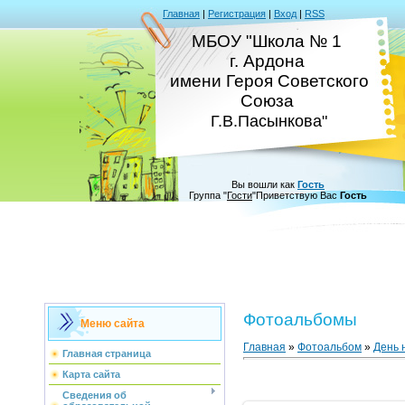
Главная
|
Регистрация
|
Вход
|
RSS
МБОУ "Школа № 1
г. Ардона
имени Героя Советского
Союза
Г.В.Пасынкова"
Вы вошли как
Гость
Группа
"
Гости
"
Приветствую Вас
Гость
Фотоальбомы
Меню сайта
Главная
»
Фотоальбом
»
День 
Главная страница
Карта сайта
Сведения об