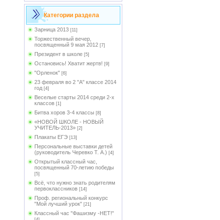
Категории раздела
Зарница 2013
[11]
Торжественный вечер,
посвященный 9 мая 2012
[7]
Президент в школе
[5]
Остановись! Хватит жертв!
[9]
"Орленок"
[6]
23 февраля во 2 "А" классе 2014
год
[4]
Веселые старты 2014 среди 2-х
классов
[1]
Битва хоров 3-4 классы
[8]
«НОВОЙ ШКОЛЕ - НОВЫЙ
УЧИТЕЛЬ-2013»
[2]
Плакаты ЕГЭ
[13]
Персональные выставки детей
(руководитель Черевко Т. А.)
[4]
Открытый классный час,
посвященный 70-летию победы
[5]
Всё, что нужно знать родителям
первоклассников
[14]
Проф. региональный конкурс
"Мой лучший урок"
[21]
Классный час "Фашизму -НЕТ!"
[4]