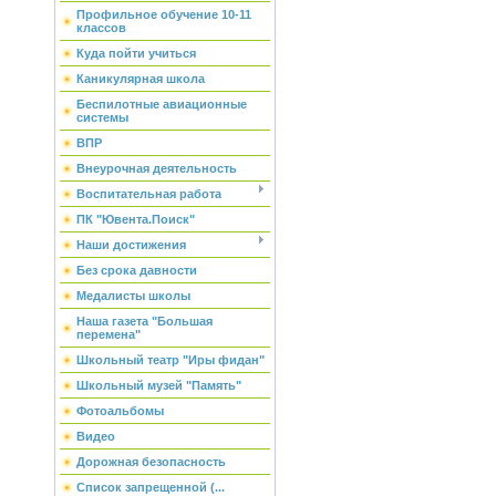
Профильное обучение 10-11
классов
Куда пойти учиться
Каникулярная школа
Беспилотные авиационные
системы
ВПР
Внеурочная деятельность
Воспитательная работа
ПК "Ювента.Поиск"
Наши достижения
Без срока давности
Медалисты школы
Наша газета "Большая
перемена"
Школьный театр "Иры фидан"
Школьный музей "Память"
Фотоальбомы
Видео
Дорожная безопасность
Список запрещенной (...