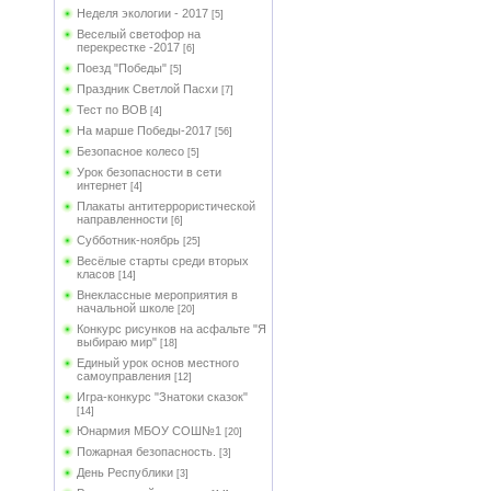
Неделя экологии - 2017
[5]
Веселый светофор на
перекрестке -2017
[6]
Поезд "Победы"
[5]
Праздник Светлой Пасхи
[7]
Тест по ВОВ
[4]
На марше Победы-2017
[56]
Безопасное колесо
[5]
Урок безопасности в сети
интернет
[4]
Плакаты антитеррористической
направленности
[6]
Субботник-ноябрь
[25]
Весёлые старты среди вторых
класов
[14]
Внеклассные мероприятия в
начальной школе
[20]
Конкурс рисунков на асфальте "Я
выбираю мир"
[18]
Единый урок основ местного
самоуправления
[12]
Игра-конкурс "Знатоки сказок"
[14]
Юнармия МБОУ СОШ№1
[20]
Пожарная безопасность.
[3]
День Республики
[3]