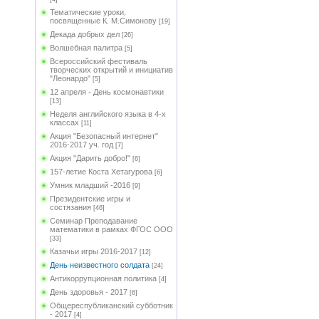
Тематические уроки,
посвященные К. М.Симонову
[19]
Декада добрых дел
[26]
Волшебная палитра
[5]
Всероссийский фестиваль
творческих открытий и инициатив
"Леонардо"
[5]
12 апреля - День космонавтики
[13]
Неделя английского языка в 4-х
классах
[11]
Акция "Безопасный интернет"
2016-2017 уч. год
[7]
Акция "Дарить добро!"
[6]
157-летие Коста Хетагурова
[6]
Умник младший -2016
[9]
Президентские игры и
состязания
[46]
Семинар Преподавание
математики в рамках ФГОС ООО
[33]
Казачьи игры 2016-2017
[12]
День неизвестного солдата
[24]
Антикоррупционная политика
[4]
День здоровья - 2017
[6]
Общереспубликанский субботник
- 2017
[4]