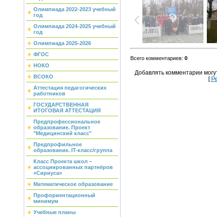
Олимпиада 2022-2023 учебный
год
Олимпиада 2024-2025 учебный
год
Олимпиада 2025-2026
ФГОС
Всего комментариев
:
0
НОКО
Добавлять комментарии могу
ВСОКО
[
Р
Аттестация педагогических
работников
ГОСУДАРСТВЕННАЯ
ИТОГОВАЯ АТТЕСТАЦИЯ
Предпрофессиональное
образование. Проект
"Медицинский класс"
Предпрофильное
образование. IT-класс/группа
Класс Проекта школ –
ассоциированных партнёров
«Сириуса»
Математическое образование
Профориентационный
минимум
Учебные планы