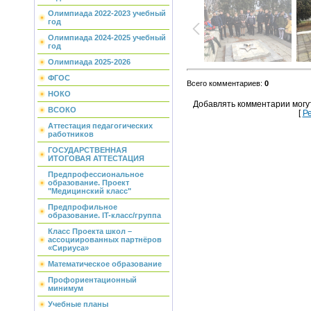
Олимпиада 2022-2023 учебный
год
Олимпиада 2024-2025 учебный
год
Олимпиада 2025-2026
ФГОС
Всего комментариев
:
0
НОКО
Добавлять комментарии могу
ВСОКО
[
Р
Аттестация педагогических
работников
ГОСУДАРСТВЕННАЯ
ИТОГОВАЯ АТТЕСТАЦИЯ
Предпрофессиональное
образование. Проект
"Медицинский класс"
Предпрофильное
образование. IT-класс/группа
Класс Проекта школ –
ассоциированных партнёров
«Сириуса»
Математическое образование
Профориентационный
минимум
Учебные планы