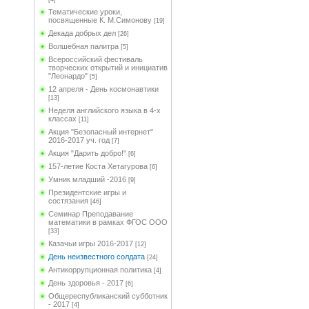
Тематические уроки,
посвященные К. М.Симонову
[19]
Декада добрых дел
[26]
Волшебная палитра
[5]
Всероссийский фестиваль
творческих открытий и инициатив
"Леонардо"
[5]
12 апреля - День космонавтики
[13]
Неделя английского языка в 4-х
классах
[11]
Акция "Безопасный интернет"
2016-2017 уч. год
[7]
Акция "Дарить добро!"
[6]
157-летие Коста Хетагурова
[6]
Умник младший -2016
[9]
Президентские игры и
состязания
[46]
Семинар Преподавание
математики в рамках ФГОС ООО
[33]
Казачьи игры 2016-2017
[12]
День неизвестного солдата
[24]
Антикоррупционная политика
[4]
День здоровья - 2017
[6]
Общереспубликанский субботник
- 2017
[4]