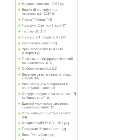
Неделя экологии - 2017
[5]
Веселый светофор на
перекрестке -2017
[6]
Поезд "Победы"
[5]
Праздник Светлой Пасхи
[7]
Тест по ВОВ
[4]
На марше Победы-2017
[56]
Безопасное колесо
[5]
Урок безопасности в сети
интернет
[4]
Плакаты антитеррористической
направленности
[6]
Субботник-ноябрь
[25]
Весёлые старты среди вторых
класов
[14]
Внеклассные мероприятия в
начальной школе
[20]
Конкурс рисунков на асфальте "Я
выбираю мир"
[18]
Единый урок основ местного
самоуправления
[12]
Игра-конкурс "Знатоки сказок"
[14]
Юнармия МБОУ СОШ№1
[20]
Пожарная безопасность.
[3]
День Республики
[3]