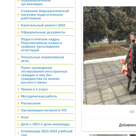
образовательной
организации
Снижение бюрократической
нагрузки педагогических
работников
Капитальный ремонт-2022
Официальные документы
Педагогические кадры.
Перспективные планы и
графики прохождения
аттестаций
Локальные нормативные
акты
Пункт проведения
тестирования иностранных
граждан и лиц без
гражданства на знание
русского языка
Прием в 1 класс
Методическая работа
Расписание
Организация питания в ОО
В реальн
food
Дети с ОВЗ и дети-инвалиды
Добавлен
Олимпиада 2023-2024 учебный
год