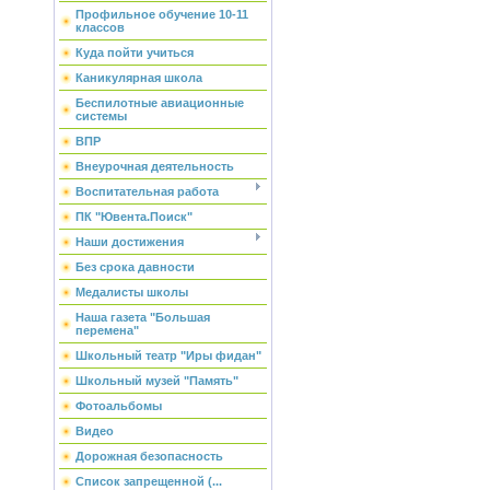
Профильное обучение 10-11
классов
Куда пойти учиться
Каникулярная школа
Беспилотные авиационные
системы
ВПР
Внеурочная деятельность
Воспитательная работа
ПК "Ювента.Поиск"
Наши достижения
Без срока давности
Медалисты школы
Наша газета "Большая
перемена"
Школьный театр "Иры фидан"
Школьный музей "Память"
Фотоальбомы
Видео
Дорожная безопасность
Список запрещенной (...