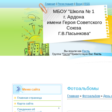
Главная
|
Регистрация
|
Вход
|
RSS
МБОУ "Школа № 1
г. Ардона
имени Героя Советского
Союза
Г.В.Пасынкова"
Вы вошли как
Гость
Группа
"
Гости
"
Приветствую Вас
Гость
Фотоальбомы
Меню сайта
Главная
»
Фотоальбом
»
День 
Главная страница
Карта сайта
Сведения об