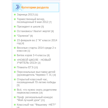
Категории раздела
Зарница 2013
[11]
Торжественный вечер,
посвященный 9 мая 2012
[7]
Президент в школе
[5]
Остановись! Хватит жертв!
[9]
"Орленок"
[6]
23 февраля во 2 "А" классе 2014
год
[4]
Веселые старты 2014 среди 2-х
классов
[1]
Битва хоров 3-4 классы
[8]
«НОВОЙ ШКОЛЕ - НОВЫЙ
УЧИТЕЛЬ-2013»
[2]
Плакаты ЕГЭ
[13]
Персональные выставки детей
(руководитель Черевко Т. А.)
[4]
Открытый классный час,
посвященный 70-летию победы
[5]
Всё, что нужно знать родителям
первоклассников
[14]
Проф. региональный конкурс
"Мой лучший урок"
[21]
Классный час "Фашизму -НЕТ!"
[4]