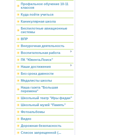
Профильное обучение 10-11
классов
Куда пойти учиться
Каникулярная школа
Беспилотные авиационные
системы
ВПР
Внеурочная деятельность
Воспитательная работа
ПК "Ювента.Поиск"
Наши достижения
Без срока давности
Медалисты школы
Наша газета "Большая
перемена"
Школьный театр "Иры фидан"
Школьный музей "Память"
Фотоальбомы
Видео
Дорожная безопасность
Список запрещенной (...