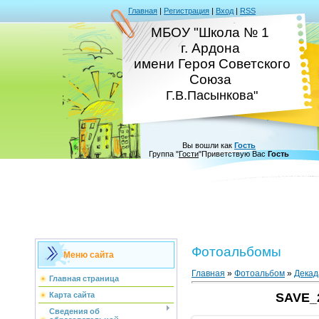
Главная
|
Регистрация
|
Вход
|
RSS
МБОУ "Школа № 1
г. Ардона
имени Героя Советского
Союза
Г.В.Пасынкова"
Вы вошли как
Гость
Группа
"
Гости
"
Приветствую Вас
Гость
Фотоальбомы
Меню сайта
Главная
»
Фотоальбом
»
Декад
Главная страница
Карта сайта
SAVE_
Сведения об