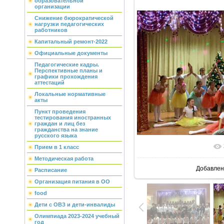
образовательной
организации
Снижение бюрократической
нагрузки педагогических
работников
Капитальный ремонт-2022
Официальные документы
Педагогические кадры.
Перспективные планы и
графики прохождения
аттестаций
Локальные нормативные
акты
Пункт проведения
тестирования иностранных
граждан и лиц без
гражданства на знание
русского языка
Прием в 1 класс
В реальн
Методическая работа
Добавлен
Расписание
Организация питания в ОО
food
Дети с ОВЗ и дети-инвалиды
Олимпиада 2023-2024 учебный
год