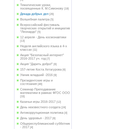
Тематические уроки,
посвященные К. М.Симонову
[19]
Декада добрых дел
[26]
Волшебная палитра
[5]
Всероссийский фестиваль
творческих открытий и инициатив
"Леонардо"
[5]
12 апреля - День космонавтики
[13]
Неделя английского языка в 4-х
классах
[11]
Акция "Безопасный интернет"
2016-2017 уч. год
[7]
Акция "Дарить добро!"
[6]
157-летие Коста Хетагурова
[6]
Умник младший -2016
[9]
Президентские игры и
состязания
[46]
Семинар Преподавание
математики в рамках ФГОС ООО
[33]
Казачьи игры 2016-2017
[12]
День неизвестного солдата
[24]
Антикоррупционная политика
[4]
День здоровья - 2017
[6]
Общереспубликанский субботник
- 2017
[4]