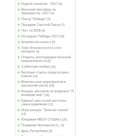
Неделя экологии - 2017
[5]
Веселый светофор на
перекрестке -2017
[6]
Поезд "Победы"
[5]
Праздник Светлой Пасхи
[7]
Тест по ВОВ
[4]
На марше Победы-2017
[56]
Безопасное колесо
[5]
Урок безопасности в сети
интернет
[4]
Плакаты антитеррористической
направленности
[6]
Субботник-ноябрь
[25]
Весёлые старты среди вторых
класов
[14]
Внеклассные мероприятия в
начальной школе
[20]
Конкурс рисунков на асфальте "Я
выбираю мир"
[18]
Единый урок основ местного
самоуправления
[12]
Игра-конкурс "Знатоки сказок"
[14]
Юнармия МБОУ СОШ№1
[20]
Пожарная безопасность.
[3]
День Республики
[3]