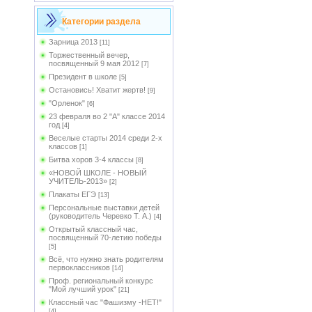
Категории раздела
Зарница 2013
[11]
Торжественный вечер,
посвященный 9 мая 2012
[7]
Президент в школе
[5]
Остановись! Хватит жертв!
[9]
"Орленок"
[6]
23 февраля во 2 "А" классе 2014
год
[4]
Веселые старты 2014 среди 2-х
классов
[1]
Битва хоров 3-4 классы
[8]
«НОВОЙ ШКОЛЕ - НОВЫЙ
УЧИТЕЛЬ-2013»
[2]
Плакаты ЕГЭ
[13]
Персональные выставки детей
(руководитель Черевко Т. А.)
[4]
Открытый классный час,
посвященный 70-летию победы
[5]
Всё, что нужно знать родителям
первоклассников
[14]
Проф. региональный конкурс
"Мой лучший урок"
[21]
Классный час "Фашизму -НЕТ!"
[4]