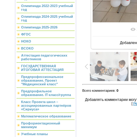
Олимпиада 2022-2023 учебный
год
Олимпиада 2024-2025 учебный
год
Олимпиада 2025-2026
В реальн
ФГОС
НОКО
Добавлен
ВСОКО
Аттестация педагогических
работников
ГОСУДАРСТВЕННАЯ
ИТОГОВАЯ АТТЕСТАЦИЯ
Предпрофессиональное
образование. Проект
"Медицинский класс"
Всего комментариев
:
0
Предпрофильное
образование. IT-класс/группа
Добавлять комментарии могу
Класс Проекта школ –
[
Р
ассоциированных партнёров
«Сириуса»
Математическое образование
Профориентационный
минимум
Учебные планы