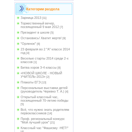
Категории раздела
Зарница 2013
[11]
Торжественный вечер,
посвященный 9 мая 2012
[7]
Президент в школе
[5]
Остановись! Хватит жертв!
[9]
"Орленок"
[6]
23 февраля во 2 "А" классе 2014
год
[4]
Веселые старты 2014 среди 2-х
классов
[1]
Битва хоров 3-4 классы
[8]
«НОВОЙ ШКОЛЕ - НОВЫЙ
УЧИТЕЛЬ-2013»
[2]
Плакаты ЕГЭ
[13]
Персональные выставки детей
(руководитель Черевко Т. А.)
[4]
Открытый классный час,
посвященный 70-летию победы
[5]
Всё, что нужно знать родителям
первоклассников
[14]
Проф. региональный конкурс
"Мой лучший урок"
[21]
Классный час "Фашизму -НЕТ!"
[4]