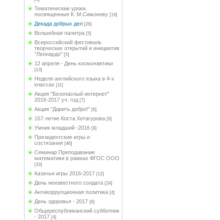
Тематические уроки,
посвященные К. М.Симонову
[19]
Декада добрых дел
[26]
Волшебная палитра
[5]
Всероссийский фестиваль
творческих открытий и инициатив
"Леонардо"
[5]
12 апреля - День космонавтики
[13]
Неделя английского языка в 4-х
классах
[11]
Акция "Безопасный интернет"
2016-2017 уч. год
[7]
Акция "Дарить добро!"
[6]
157-летие Коста Хетагурова
[6]
Умник младший -2016
[9]
Президентские игры и
состязания
[46]
Семинар Преподавание
математики в рамках ФГОС ООО
[33]
Казачьи игры 2016-2017
[12]
День неизвестного солдата
[24]
Антикоррупционная политика
[4]
День здоровья - 2017
[6]
Общереспубликанский субботник
- 2017
[4]