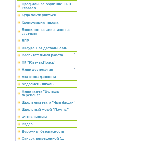
Профильное обучение 10-11
классов
Куда пойти учиться
Каникулярная школа
Беспилотные авиационные
системы
ВПР
Внеурочная деятельность
Воспитательная работа
ПК "Ювента.Поиск"
Наши достижения
Без срока давности
Медалисты школы
Наша газета "Большая
перемена"
Школьный театр "Иры фидан"
Школьный музей "Память"
Фотоальбомы
Видео
Дорожная безопасность
Список запрещенной (...