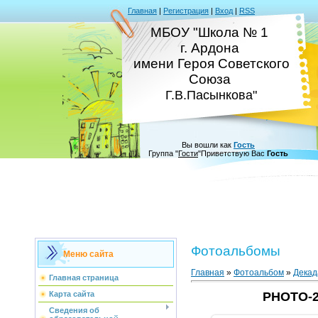
Главная
|
Регистрация
|
Вход
|
RSS
МБОУ "Школа № 1
г. Ардона
имени Героя Советского
Союза
Г.В.Пасынкова"
Вы вошли как
Гость
Группа
"
Гости
"
Приветствую Вас
Гость
Фотоальбомы
Меню сайта
Главная
»
Фотоальбом
»
Декад
Главная страница
Карта сайта
PHOTO-20
Сведения об