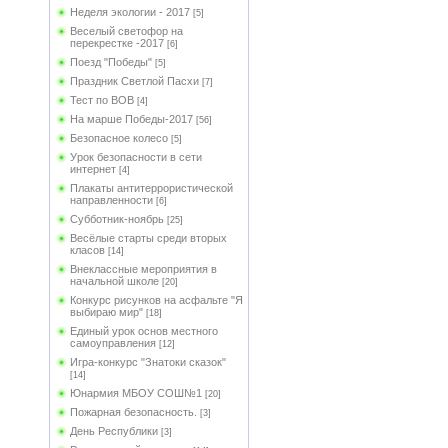
Неделя экологии - 2017
[5]
Веселый светофор на
перекрестке -2017
[6]
Поезд "Победы"
[5]
Праздник Светлой Пасхи
[7]
Тест по ВОВ
[4]
На марше Победы-2017
[56]
Безопасное колесо
[5]
Урок безопасности в сети
интернет
[4]
Плакаты антитеррористической
направленности
[6]
Субботник-ноябрь
[25]
Весёлые старты среди вторых
класов
[14]
Внеклассные мероприятия в
начальной школе
[20]
Конкурс рисунков на асфальте "Я
выбираю мир"
[18]
Единый урок основ местного
самоуправления
[12]
Игра-конкурс "Знатоки сказок"
[14]
Юнармия МБОУ СОШ№1
[20]
Пожарная безопасность.
[3]
День Республики
[3]