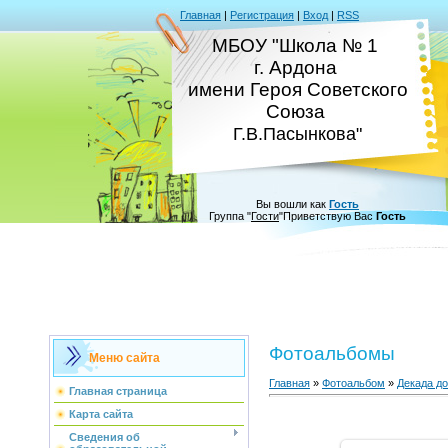
Главная
|
Регистрация
|
Вход
|
RSS
МБОУ "Школа № 1
г. Ардона
имени Героя Советского
Союза
Г.В.Пасынкова"
Вы вошли как
Гость
Группа
"
Гости
"
Приветствую Вас
Гость
Фотоальбомы
Меню сайта
Главная
»
Фотоальбом
»
Декада д
Главная страница
Карта сайта
Сведения об