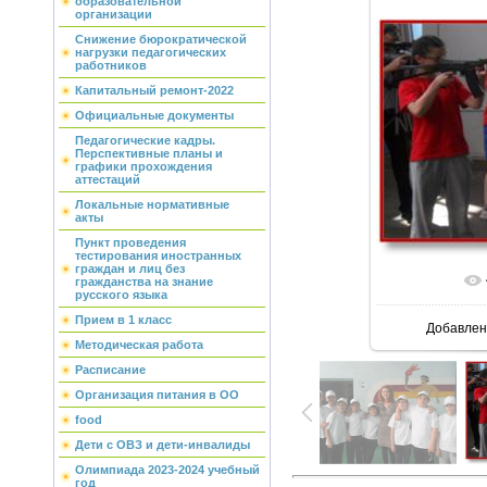
образовательной
организации
Снижение бюрократической
нагрузки педагогических
работников
Капитальный ремонт-2022
Официальные документы
Педагогические кадры.
Перспективные планы и
графики прохождения
аттестаций
Локальные нормативные
акты
Пункт проведения
тестирования иностранных
граждан и лиц без
гражданства на знание
русского языка
Прием в 1 класс
Добавлен
Методическая работа
Расписание
Организация питания в ОО
food
Дети с ОВЗ и дети-инвалиды
Олимпиада 2023-2024 учебный
год