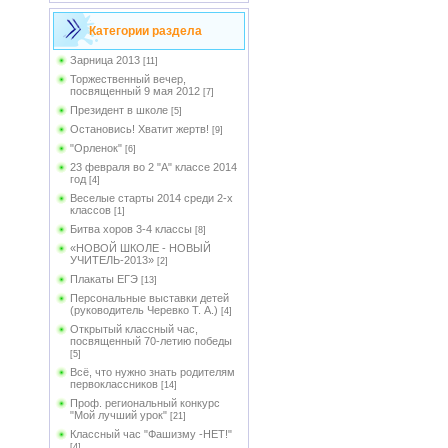
Категории раздела
Зарница 2013
[11]
Торжественный вечер,
посвященный 9 мая 2012
[7]
Президент в школе
[5]
Остановись! Хватит жертв!
[9]
"Орленок"
[6]
23 февраля во 2 "А" классе 2014
год
[4]
Веселые старты 2014 среди 2-х
классов
[1]
Битва хоров 3-4 классы
[8]
«НОВОЙ ШКОЛЕ - НОВЫЙ
УЧИТЕЛЬ-2013»
[2]
Плакаты ЕГЭ
[13]
Персональные выставки детей
(руководитель Черевко Т. А.)
[4]
Открытый классный час,
посвященный 70-летию победы
[5]
Всё, что нужно знать родителям
первоклассников
[14]
Проф. региональный конкурс
"Мой лучший урок"
[21]
Классный час "Фашизму -НЕТ!"
[4]