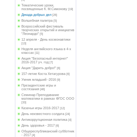
Тематические уроки,
посвященные К. М.Симонову
[19]
Декада добрых дел
[26]
Волшебная палитра
[5]
Всероссийский фестиваль
творческих открытий и инициатив
"Леонардо"
[5]
12 апреля - День космонавтики
[13]
Неделя английского языка в 4-х
классах
[11]
Акция "Безопасный интернет"
2016-2017 уч. год
[7]
Акция "Дарить добро!"
[6]
157-летие Коста Хетагурова
[6]
Умник младший -2016
[9]
Президентские игры и
состязания
[46]
Семинар Преподавание
математики в рамках ФГОС ООО
[33]
Казачьи игры 2016-2017
[12]
День неизвестного солдата
[24]
Антикоррупционная политика
[4]
День здоровья - 2017
[6]
Общереспубликанский субботник
- 2017
[4]