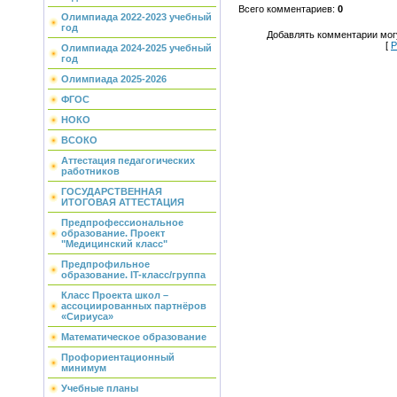
Всего комментариев
:
0
Олимпиада 2022-2023 учебный
год
Добавлять комментарии могу
[
Р
Олимпиада 2024-2025 учебный
год
Олимпиада 2025-2026
ФГОС
НОКО
ВСОКО
Аттестация педагогических
работников
ГОСУДАРСТВЕННАЯ
ИТОГОВАЯ АТТЕСТАЦИЯ
Предпрофессиональное
образование. Проект
"Медицинский класс"
Предпрофильное
образование. IT-класс/группа
Класс Проекта школ –
ассоциированных партнёров
«Сириуса»
Математическое образование
Профориентационный
минимум
Учебные планы