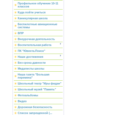
Профильное обучение 10-11
классов
Куда пойти учиться
Каникулярная школа
Беспилотные авиационные
системы
ВПР
Внеурочная деятельность
Воспитательная работа
ПК "Ювента.Поиск"
Наши достижения
Без срока давности
Медалисты школы
Наша газета "Большая
перемена"
Школьный театр "Иры фидан"
Школьный музей "Память"
Фотоальбомы
Видео
Дорожная безопасность
Список запрещенной (...