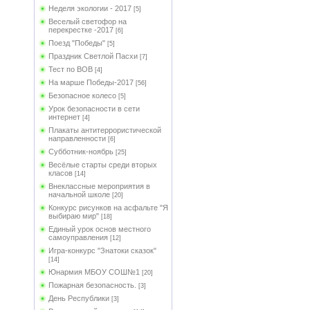
Неделя экологии - 2017
[5]
Веселый светофор на
перекрестке -2017
[6]
Поезд "Победы"
[5]
Праздник Светлой Пасхи
[7]
Тест по ВОВ
[4]
На марше Победы-2017
[56]
Безопасное колесо
[5]
Урок безопасности в сети
интернет
[4]
Плакаты антитеррористической
направленности
[6]
Субботник-ноябрь
[25]
Весёлые старты среди вторых
класов
[14]
Внеклассные мероприятия в
начальной школе
[20]
Конкурс рисунков на асфальте "Я
выбираю мир"
[18]
Единый урок основ местного
самоуправления
[12]
Игра-конкурс "Знатоки сказок"
[14]
Юнармия МБОУ СОШ№1
[20]
Пожарная безопасность.
[3]
День Республики
[3]