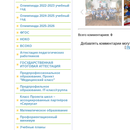
Олимпиада 2022-2023 учебный
год
Олимпиада 2024-2025 учебный
год
Олимпиада 2025-2026
ФГОС
Всего комментариев
:
0
НОКО
Добавлять комментарии могу
ВСОКО
[
Р
Аттестация педагогических
работников
ГОСУДАРСТВЕННАЯ
ИТОГОВАЯ АТТЕСТАЦИЯ
Предпрофессиональное
образование. Проект
"Медицинский класс"
Предпрофильное
образование. IT-класс/группа
Класс Проекта школ –
ассоциированных партнёров
«Сириуса»
Математическое образование
Профориентационный
минимум
Учебные планы