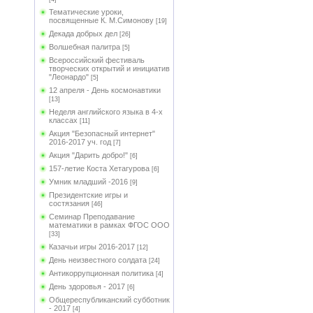
Тематические уроки,
посвященные К. М.Симонову
[19]
Декада добрых дел
[26]
Волшебная палитра
[5]
Всероссийский фестиваль
творческих открытий и инициатив
"Леонардо"
[5]
12 апреля - День космонавтики
[13]
Неделя английского языка в 4-х
классах
[11]
Акция "Безопасный интернет"
2016-2017 уч. год
[7]
Акция "Дарить добро!"
[6]
157-летие Коста Хетагурова
[6]
Умник младший -2016
[9]
Президентские игры и
состязания
[46]
Семинар Преподавание
математики в рамках ФГОС ООО
[33]
Казачьи игры 2016-2017
[12]
День неизвестного солдата
[24]
Антикоррупционная политика
[4]
День здоровья - 2017
[6]
Общереспубликанский субботник
- 2017
[4]