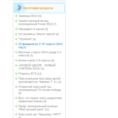
Категории раздела
Зарница 2013
[11]
Торжественный вечер,
посвященный 9 мая 2012
[7]
Президент в школе
[5]
Остановись! Хватит жертв!
[9]
"Орленок"
[6]
23 февраля во 2 "А" классе 2014
год
[4]
Веселые старты 2014 среди 2-х
классов
[1]
Битва хоров 3-4 классы
[8]
«НОВОЙ ШКОЛЕ - НОВЫЙ
УЧИТЕЛЬ-2013»
[2]
Плакаты ЕГЭ
[13]
Персональные выставки детей
(руководитель Черевко Т. А.)
[4]
Открытый классный час,
посвященный 70-летию победы
[5]
Всё, что нужно знать родителям
первоклассников
[14]
Проф. региональный конкурс
"Мой лучший урок"
[21]
Классный час "Фашизму -НЕТ!"
[4]