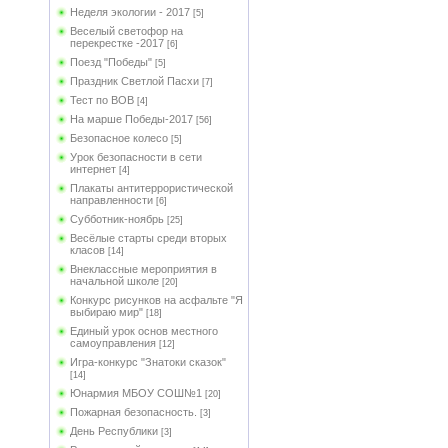
Неделя экологии - 2017
[5]
Веселый светофор на
перекрестке -2017
[6]
Поезд "Победы"
[5]
Праздник Светлой Пасхи
[7]
Тест по ВОВ
[4]
На марше Победы-2017
[56]
Безопасное колесо
[5]
Урок безопасности в сети
интернет
[4]
Плакаты антитеррористической
направленности
[6]
Субботник-ноябрь
[25]
Весёлые старты среди вторых
класов
[14]
Внеклассные мероприятия в
начальной школе
[20]
Конкурс рисунков на асфальте "Я
выбираю мир"
[18]
Единый урок основ местного
самоуправления
[12]
Игра-конкурс "Знатоки сказок"
[14]
Юнармия МБОУ СОШ№1
[20]
Пожарная безопасность.
[3]
День Республики
[3]