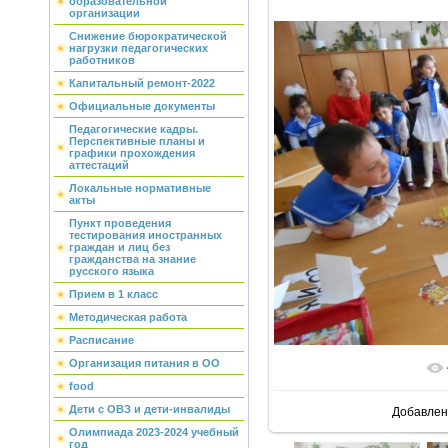
образовательной
организации
Снижение бюрократической
нагрузки педагогических
работников
Капитальный ремонт-2022
Официальные документы
Педагогические кадры.
Перспективные планы и
графики прохождения
аттестаций
Локальные нормативные
акты
Пункт проведения
тестирования иностранных
граждан и лиц без
гражданства на знание
русского языка
Прием в 1 класс
Методическая работа
Расписание
Организация питания в ОО
food
Дети с ОВЗ и дети-инвалиды
Добавлен
Олимпиада 2023-2024 учебный
год