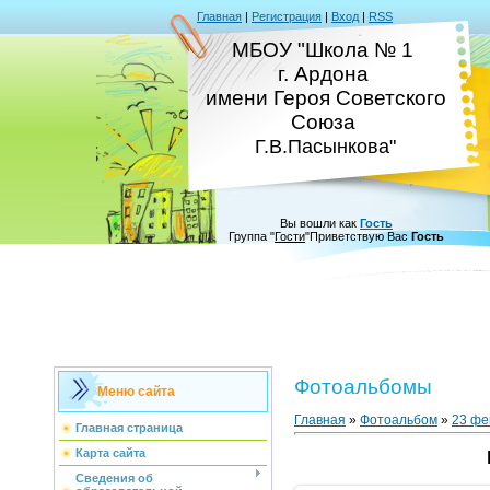
Главная
|
Регистрация
|
Вход
|
RSS
МБОУ "Школа № 1
г. Ардона
имени Героя Советского
Союза
Г.В.Пасынкова"
Вы вошли как
Гость
Группа
"
Гости
"
Приветствую Вас
Гость
Фотоальбомы
Меню сайта
Главная
»
Фотоальбом
»
23 фе
Главная страница
Карта сайта
Сведения об