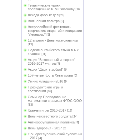
Тематические уроки,
посвященные К. М.Симонову
[19]
Декада добрых дел
[26]
Волшебная палитра
[5]
Всероссийский фестиваль
творческих открытий и инициатив
"Леонардо"
[5]
12 апреля - День космонавтики
[13]
Неделя английского языка в 4-х
классах
[11]
Акция "Безопасный интернет"
2016-2017 уч. год
[7]
Акция "Дарить добро!"
[6]
157-летие Коста Хетагурова
[6]
Умник младший -2016
[9]
Президентские игры и
состязания
[46]
Семинар Преподавание
математики в рамках ФГОС ООО
[33]
Казачьи игры 2016-2017
[12]
День неизвестного солдата
[24]
Антикоррупционная политика
[4]
День здоровья - 2017
[6]
Общереспубликанский субботник
- 2017
[4]