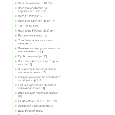
Неделя экологии - 2017
[5]
Веселый светофор на
перекрестке -2017
[6]
Поезд "Победы"
[5]
Праздник Светлой Пасхи
[7]
Тест по ВОВ
[4]
На марше Победы-2017
[56]
Безопасное колесо
[5]
Урок безопасности в сети
интернет
[4]
Плакаты антитеррористической
направленности
[6]
Субботник-ноябрь
[25]
Весёлые старты среди вторых
класов
[14]
Внеклассные мероприятия в
начальной школе
[20]
Конкурс рисунков на асфальте "Я
выбираю мир"
[18]
Единый урок основ местного
самоуправления
[12]
Игра-конкурс "Знатоки сказок"
[14]
Юнармия МБОУ СОШ№1
[20]
Пожарная безопасность.
[3]
День Республики
[3]