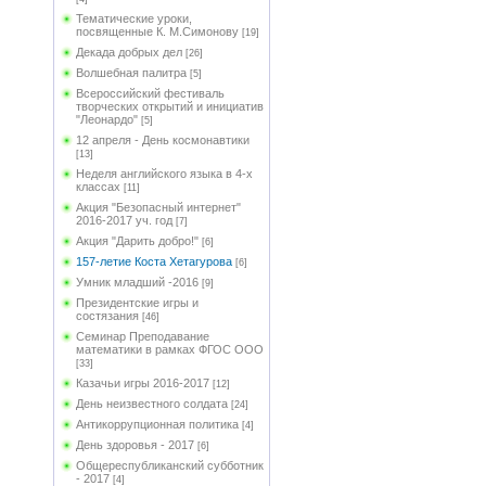
Тематические уроки,
посвященные К. М.Симонову
[19]
Декада добрых дел
[26]
Волшебная палитра
[5]
Всероссийский фестиваль
творческих открытий и инициатив
"Леонардо"
[5]
12 апреля - День космонавтики
[13]
Неделя английского языка в 4-х
классах
[11]
Акция "Безопасный интернет"
2016-2017 уч. год
[7]
Акция "Дарить добро!"
[6]
157-летие Коста Хетагурова
[6]
Умник младший -2016
[9]
Президентские игры и
состязания
[46]
Семинар Преподавание
математики в рамках ФГОС ООО
[33]
Казачьи игры 2016-2017
[12]
День неизвестного солдата
[24]
Антикоррупционная политика
[4]
День здоровья - 2017
[6]
Общереспубликанский субботник
- 2017
[4]