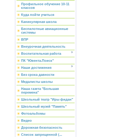
Профильное обучение 10-11
классов
Куда пойти учиться
Каникулярная школа
Беспилотные авиационные
системы
ВПР
Внеурочная деятельность
Воспитательная работа
ПК "Ювента.Поиск"
Наши достижения
Без срока давности
Медалисты школы
Наша газета "Большая
перемена"
Школьный театр "Иры фидан"
Школьный музей "Память"
Фотоальбомы
Видео
Дорожная безопасность
Список запрещенной (...