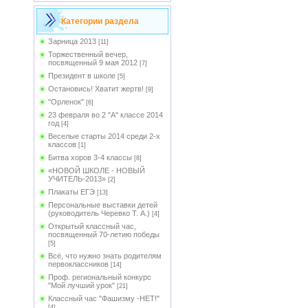
Категории раздела
Зарница 2013
[11]
Торжественный вечер,
посвященный 9 мая 2012
[7]
Президент в школе
[5]
Остановись! Хватит жертв!
[9]
"Орленок"
[6]
23 февраля во 2 "А" классе 2014
год
[4]
Веселые старты 2014 среди 2-х
классов
[1]
Битва хоров 3-4 классы
[8]
«НОВОЙ ШКОЛЕ - НОВЫЙ
УЧИТЕЛЬ-2013»
[2]
Плакаты ЕГЭ
[13]
Персональные выставки детей
(руководитель Черевко Т. А.)
[4]
Открытый классный час,
посвященный 70-летию победы
[5]
Всё, что нужно знать родителям
первоклассников
[14]
Проф. региональный конкурс
"Мой лучший урок"
[21]
Классный час "Фашизму -НЕТ!"
[4]