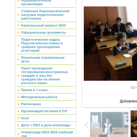
образовательной
организации
Снижение бюрократической
нагрузки педагогических
работников
Капитальный ремонт-2022
Официальные документы
Педагогические кадры.
Перспективные планы и
графики прохождения
аттестаций
Локальные нормативные
акты
Пункт проведения
тестирования иностранных
граждан и лиц без
гражданства на знание
русского языка
В реальн
Прием в 1 класс
Методическая работа
Добавлен
Расписание
Организация питания в ОО
food
Дети с ОВЗ и дети-инвалиды
Олимпиада 2023-2024 учебный
год