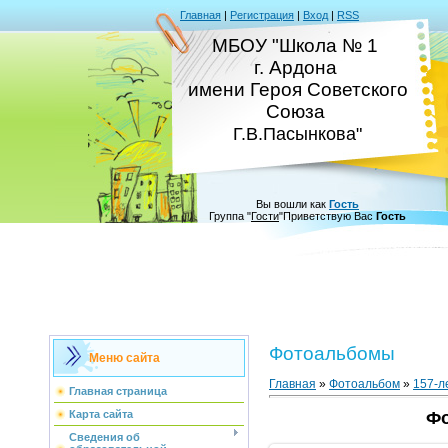
Главная
|
Регистрация
|
Вход
|
RSS
МБОУ "Школа № 1
г. Ардона
имени Героя Советского
Союза
Г.В.Пасынкова"
Вы вошли как
Гость
Группа
"
Гости
"
Приветствую Вас
Гость
Фотоальбомы
Меню сайта
Главная
»
Фотоальбом
»
157-л
Главная страница
Карта сайта
Фо
Сведения об