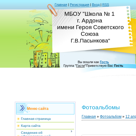
Главная
|
Регистрация
|
Вход
|
RSS
МБОУ "Школа № 1
г. Ардона
имени Героя Советского
Союза
Г.В.Пасынкова"
Вы вошли как
Гость
Группа
"
Гости
"
Приветствую Вас
Гость
Фотоальбомы
Меню сайта
Главная
»
Фотоальбом
»
12 ап
Главная страница
Карта сайта
Сведения об