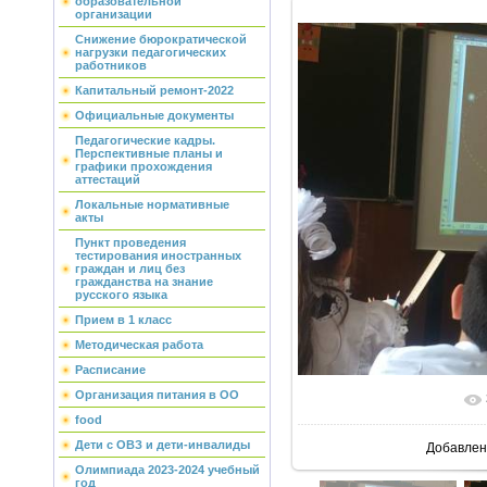
образовательной
организации
Снижение бюрократической
нагрузки педагогических
работников
Капитальный ремонт-2022
Официальные документы
Педагогические кадры.
Перспективные планы и
графики прохождения
аттестаций
Локальные нормативные
акты
Пункт проведения
тестирования иностранных
граждан и лиц без
гражданства на знание
русского языка
Прием в 1 класс
Методическая работа
Расписание
Организация питания в ОО
В реально
food
Дети с ОВЗ и дети-инвалиды
Добавлен
Олимпиада 2023-2024 учебный
год