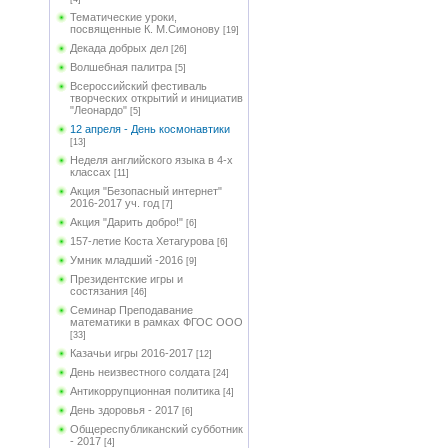
Тематические уроки,
посвященные К. М.Симонову
[19]
Декада добрых дел
[26]
Волшебная палитра
[5]
Всероссийский фестиваль
творческих открытий и инициатив
"Леонардо"
[5]
12 апреля - День космонавтики
[13]
Неделя английского языка в 4-х
классах
[11]
Акция "Безопасный интернет"
2016-2017 уч. год
[7]
Акция "Дарить добро!"
[6]
157-летие Коста Хетагурова
[6]
Умник младший -2016
[9]
Президентские игры и
состязания
[46]
Семинар Преподавание
математики в рамках ФГОС ООО
[33]
Казачьи игры 2016-2017
[12]
День неизвестного солдата
[24]
Антикоррупционная политика
[4]
День здоровья - 2017
[6]
Общереспубликанский субботник
- 2017
[4]