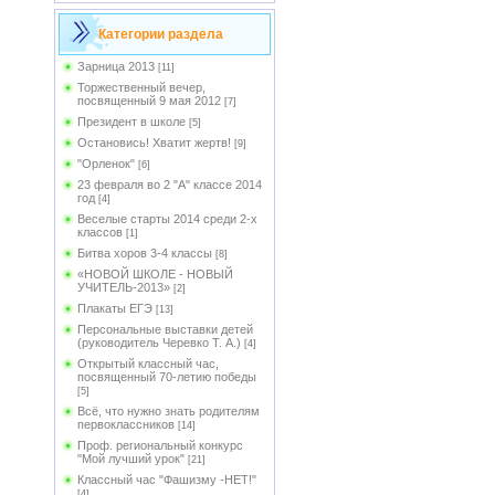
Категории раздела
Зарница 2013
[11]
Торжественный вечер,
посвященный 9 мая 2012
[7]
Президент в школе
[5]
Остановись! Хватит жертв!
[9]
"Орленок"
[6]
23 февраля во 2 "А" классе 2014
год
[4]
Веселые старты 2014 среди 2-х
классов
[1]
Битва хоров 3-4 классы
[8]
«НОВОЙ ШКОЛЕ - НОВЫЙ
УЧИТЕЛЬ-2013»
[2]
Плакаты ЕГЭ
[13]
Персональные выставки детей
(руководитель Черевко Т. А.)
[4]
Открытый классный час,
посвященный 70-летию победы
[5]
Всё, что нужно знать родителям
первоклассников
[14]
Проф. региональный конкурс
"Мой лучший урок"
[21]
Классный час "Фашизму -НЕТ!"
[4]