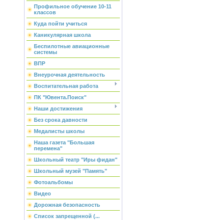
Профильное обучение 10-11
классов
Куда пойти учиться
Каникулярная школа
Беспилотные авиационные
системы
ВПР
Внеурочная деятельность
Воспитательная работа
ПК "Ювента.Поиск"
Наши достижения
Без срока давности
Медалисты школы
Наша газета "Большая
перемена"
Школьный театр "Иры фидан"
Школьный музей "Память"
Фотоальбомы
Видео
Дорожная безопасность
Список запрещенной (...