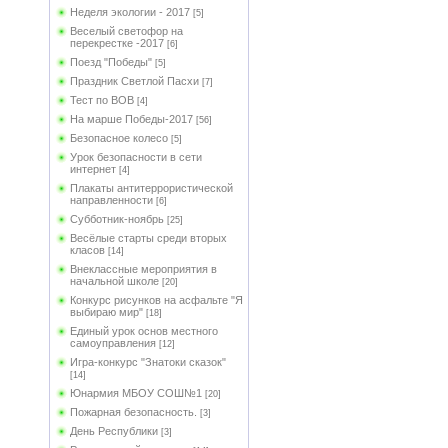
Неделя экологии - 2017
[5]
Веселый светофор на
перекрестке -2017
[6]
Поезд "Победы"
[5]
Праздник Светлой Пасхи
[7]
Тест по ВОВ
[4]
На марше Победы-2017
[56]
Безопасное колесо
[5]
Урок безопасности в сети
интернет
[4]
Плакаты антитеррористической
направленности
[6]
Субботник-ноябрь
[25]
Весёлые старты среди вторых
класов
[14]
Внеклассные мероприятия в
начальной школе
[20]
Конкурс рисунков на асфальте "Я
выбираю мир"
[18]
Единый урок основ местного
самоуправления
[12]
Игра-конкурс "Знатоки сказок"
[14]
Юнармия МБОУ СОШ№1
[20]
Пожарная безопасность.
[3]
День Республики
[3]