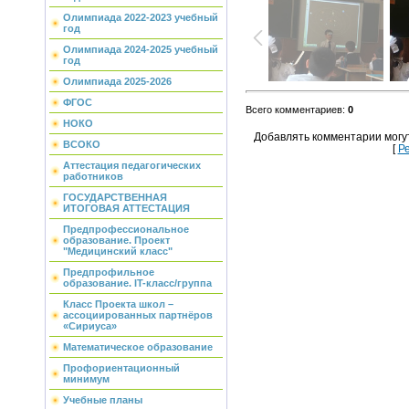
Олимпиада 2022-2023 учебный
год
Олимпиада 2024-2025 учебный
год
Олимпиада 2025-2026
ФГОС
Всего комментариев
:
0
НОКО
Добавлять комментарии могу
ВСОКО
[
Р
Аттестация педагогических
работников
ГОСУДАРСТВЕННАЯ
ИТОГОВАЯ АТТЕСТАЦИЯ
Предпрофессиональное
образование. Проект
"Медицинский класс"
Предпрофильное
образование. IT-класс/группа
Класс Проекта школ –
ассоциированных партнёров
«Сириуса»
Математическое образование
Профориентационный
минимум
Учебные планы