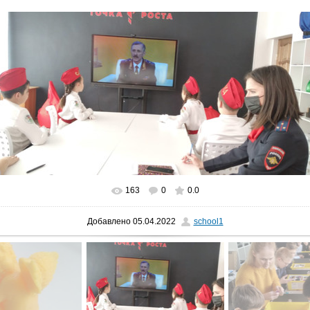
163
0
0.0
В реальном размере
1600x756
/ 91.4Kb
Добавлено
05.04.2022
school1