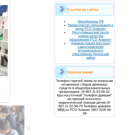
Ссылки на сайты:
Минобрнауки РФ
Министерство образования и
науки РСО-Алания>
Республиканский Центр
оценки качества
образования РСО-Алания>
Администрация местного
самоуправления
муниципального
образования Ардонский
район
Горячая линия
Телефон горячей линии по вопросам
незаконных сборов денежных
средств в общеобразовательных
организациях: (8-867-2)-53-80-02.
Круглосуточный "телефон доверия"
экстренной психолого-
педагогической помощи детям (8-
867-2)-52-98-70 Телефон доверия
МВД по РСО-Алания: (867-2)59-46-
99