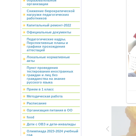
образовательной
организации
Снижение бюрократической
нагрузки педагогических
работников
Капитальный ремонт-2022
Официальные документы
Педагогические кадры.
Перспективные планы и
графики прохождения
аттестаций
Локальные нормативные
акты
Пункт проведения
тестирования иностранных
граждан и лиц без
гражданства на знание
русского языка
Прием в 1 класс
Методическая работа
Расписание
Организация питания в ОО
food
Дети с ОВЗ и дети-инвалиды
Олимпиада 2023-2024 учебный
год