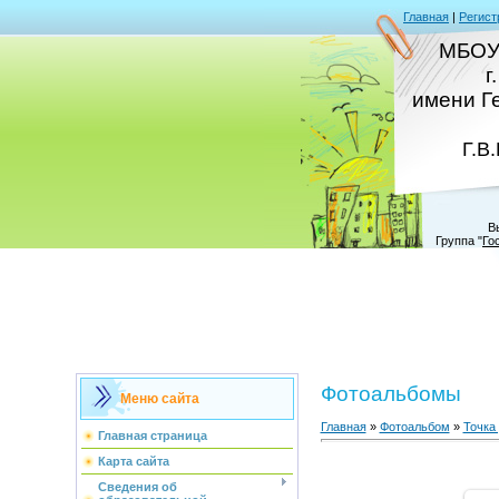
Главная
|
Регист
МБОУ
г
имени Г
Г.В
В
Группа
"
Го
Фотоальбомы
Меню сайта
Главная
»
Фотоальбом
»
Точка
Главная страница
Карта сайта
Сведения об