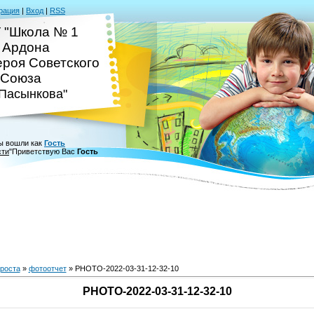
рация
|
Вход
|
RSS
 "Школа № 1
. Ардона
ероя Советского
Союза
.Пасынкова"
ы вошли как
Гость
сти
"
Приветствую Вас
Гость
 роста
»
фотоотчет
» PHOTO-2022-03-31-12-32-10
PHOTO-2022-03-31-12-32-10