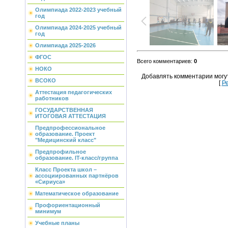
Олимпиада 2022-2023 учебный
год
Олимпиада 2024-2025 учебный
год
Олимпиада 2025-2026
ФГОС
Всего комментариев
:
0
НОКО
Добавлять комментарии могу
ВСОКО
[
Р
Аттестация педагогических
работников
ГОСУДАРСТВЕННАЯ
ИТОГОВАЯ АТТЕСТАЦИЯ
Предпрофессиональное
образование. Проект
"Медицинский класс"
Предпрофильное
образование. IT-класс/группа
Класс Проекта школ –
ассоциированных партнёров
«Сириуса»
Математическое образование
Профориентационный
минимум
Учебные планы