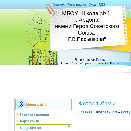
Главная
|
Регистрация
|
Вход
|
RSS
МБОУ "Школа № 1
г. Ардона
имени Героя Советского
Союза
Г.В.Пасынкова"
Вы вошли как
Гость
Группа
"
Гости
"
Приветствую Вас
Гость
Фотоальбомы
Меню сайта
Главная
»
Фотоальбом
»
Досту
Главная страница
Карта сайта
Сведения об