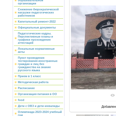
образовательной
организации
Снижение бюрократической
нагрузки педагогических
работников
Капитальный ремонт-2022
Официальные документы
Педагогические кадры.
Перспективные планы и
графики прохождения
аттестаций
Локальные нормативные
акты
Пункт проведения
тестирования иностранных
граждан и лиц без
гражданства на знание
русского языка
Прием в 1 класс
Методическая работа
Расписание
Организация питания в ОО
food
Дети с ОВЗ и дети-инвалиды
Добавлен
Олимпиада 2023-2024 учебный
год