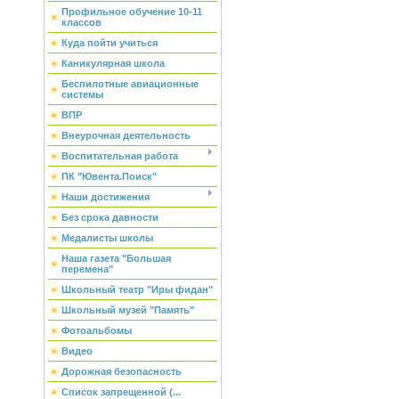
Профильное обучение 10-11
классов
Куда пойти учиться
Каникулярная школа
Беспилотные авиационные
системы
ВПР
Внеурочная деятельность
Воспитательная работа
ПК "Ювента.Поиск"
Наши достижения
Без срока давности
Медалисты школы
Наша газета "Большая
перемена"
Школьный театр "Иры фидан"
Школьный музей "Память"
Фотоальбомы
Видео
Дорожная безопасность
Список запрещенной (...