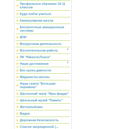
Профильное обучение 10-11
классов
Куда пойти учиться
Каникулярная школа
Беспилотные авиационные
системы
ВПР
Внеурочная деятельность
Воспитательная работа
ПК "Ювента.Поиск"
Наши достижения
Без срока давности
Медалисты школы
Наша газета "Большая
перемена"
Школьный театр "Иры фидан"
Школьный музей "Память"
Фотоальбомы
Видео
Дорожная безопасность
Список запрещенной (...