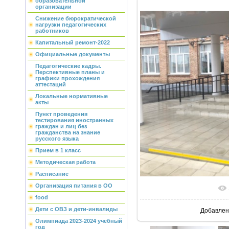
образовательной
организации
Снижение бюрократической
нагрузки педагогических
работников
Капитальный ремонт-2022
Официальные документы
Педагогические кадры.
Перспективные планы и
графики прохождения
аттестаций
Локальные нормативные
акты
Пункт проведения
тестирования иностранных
граждан и лиц без
гражданства на знание
русского языка
Прием в 1 класс
Методическая работа
Расписание
Организация питания в ОО
food
Дети с ОВЗ и дети-инвалиды
Добавлен
Олимпиада 2023-2024 учебный
год