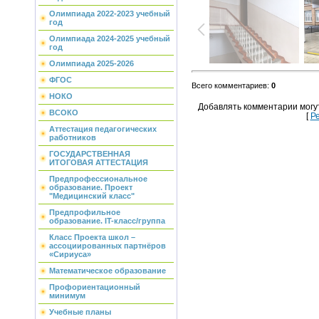
Олимпиада 2022-2023 учебный
год
Олимпиада 2024-2025 учебный
год
Олимпиада 2025-2026
ФГОС
Всего комментариев
:
0
НОКО
Добавлять комментарии могу
ВСОКО
[
Р
Аттестация педагогических
работников
ГОСУДАРСТВЕННАЯ
ИТОГОВАЯ АТТЕСТАЦИЯ
Предпрофессиональное
образование. Проект
"Медицинский класс"
Предпрофильное
образование. IT-класс/группа
Класс Проекта школ –
ассоциированных партнёров
«Сириуса»
Математическое образование
Профориентационный
минимум
Учебные планы