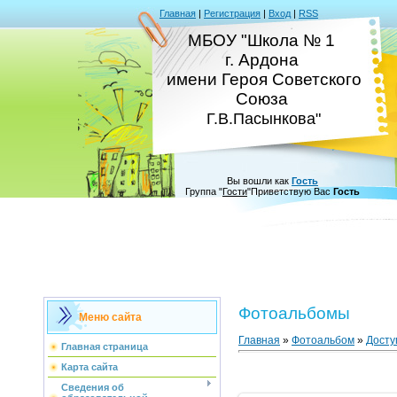
Главная
|
Регистрация
|
Вход
|
RSS
МБОУ "Школа № 1
г. Ардона
имени Героя Советского
Союза
Г.В.Пасынкова"
Вы вошли как
Гость
Группа
"
Гости
"
Приветствую Вас
Гость
Фотоальбомы
Меню сайта
Главная
»
Фотоальбом
»
Досту
Главная страница
Карта сайта
Сведения об