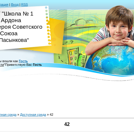
рация
|
Вход
|
RSS
 "Школа № 1
. Ардона
ероя Советского
Союза
.Пасынкова"
ы вошли как
Гость
сти
"
Приветствую Вас
Гость
пная среда
»
Доступная среда
» 42
42