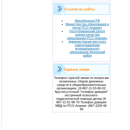
Ссылки на сайты:
Минобрнауки РФ
Министерство образования и
науки РСО-Алания>
Республиканский Центр
оценки качества
образования РСО-Алания>
Администрация местного
самоуправления
муниципального
образования Ардонский
район
Горячая линия
Телефон горячей линии по вопросам
незаконных сборов денежных
средств в общеобразовательных
организациях: (8-867-2)-53-80-02.
Круглосуточный "телефон доверия"
экстренной психолого-
педагогической помощи детям (8-
867-2)-52-98-70 Телефон доверия
МВД по РСО-Алания: (867-2)59-46-
99