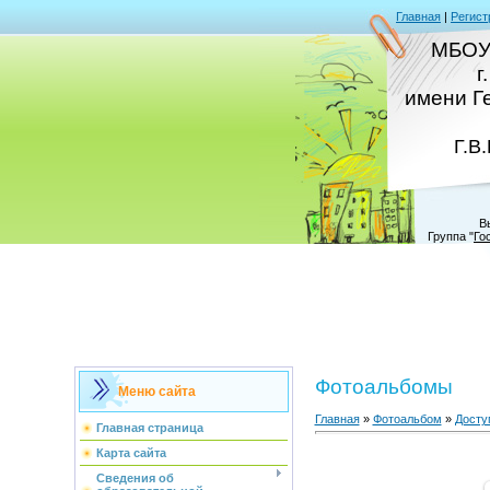
Главная
|
Регист
МБОУ
г
имени Г
Г.В
В
Группа
"
Го
Фотоальбомы
Меню сайта
Главная
»
Фотоальбом
»
Досту
Главная страница
Карта сайта
Сведения об