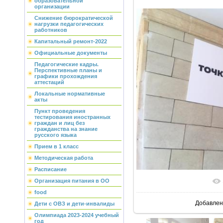
образовательной
организации
Снижение бюрократической
нагрузки педагогических
работников
Капитальный ремонт-2022
Официальные документы
Педагогические кадры.
Перспективные планы и
графики прохождения
аттестаций
Локальные нормативные
акты
Пункт проведения
тестирования иностранных
граждан и лиц без
гражданства на знание
русского языка
Прием в 1 класс
Методическая работа
Расписание
Организация питания в ОО
food
Добавлен
Дети с ОВЗ и дети-инвалиды
Олимпиада 2023-2024 учебный
год