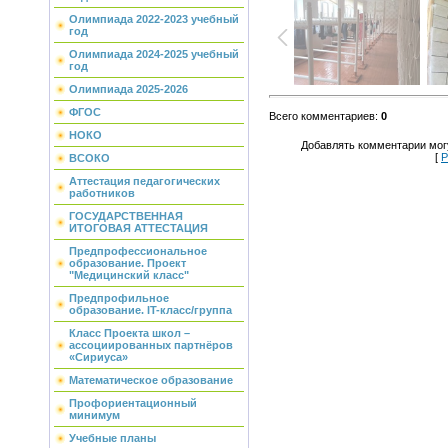
Олимпиада 2022-2023 учебный
год
Олимпиада 2024-2025 учебный
год
Олимпиада 2025-2026
ФГОС
Всего комментариев
:
0
НОКО
Добавлять комментарии могу
[
Р
ВСОКО
Аттестация педагогических
работников
ГОСУДАРСТВЕННАЯ
ИТОГОВАЯ АТТЕСТАЦИЯ
Предпрофессиональное
образование. Проект
"Медицинский класс"
Предпрофильное
образование. IT-класс/группа
Класс Проекта школ –
ассоциированных партнёров
«Сириуса»
Математическое образование
Профориентационный
минимум
Учебные планы