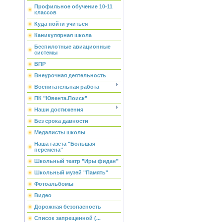
Профильное обучение 10-11
классов
Куда пойти учиться
Каникулярная школа
Беспилотные авиационные
системы
ВПР
Внеурочная деятельность
Воспитательная работа
ПК "Ювента.Поиск"
Наши достижения
Без срока давности
Медалисты школы
Наша газета "Большая
перемена"
Школьный театр "Иры фидан"
Школьный музей "Память"
Фотоальбомы
Видео
Дорожная безопасность
Список запрещенной (...