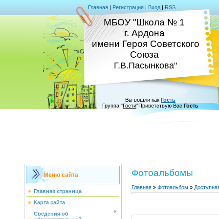
Главная
|
Регистрация
|
Вход
|
RSS
МБОУ "Школа № 1
г. Ардона
имени Героя Советского
Союза
Г.В.Пасынкова"
Вы вошли как
Гость
Группа
"
Гости
"
Приветствую Вас
Гость
Фотоальбомы
Меню сайта
Главная
»
Фотоальбом
»
Доступна
Главная страница
Карта сайта
Сведения об