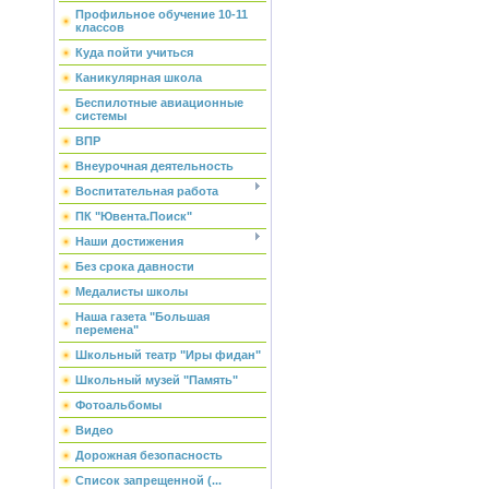
Профильное обучение 10-11
классов
Куда пойти учиться
Каникулярная школа
Беспилотные авиационные
системы
ВПР
Внеурочная деятельность
Воспитательная работа
ПК "Ювента.Поиск"
Наши достижения
Без срока давности
Медалисты школы
Наша газета "Большая
перемена"
Школьный театр "Иры фидан"
Школьный музей "Память"
Фотоальбомы
Видео
Дорожная безопасность
Список запрещенной (...