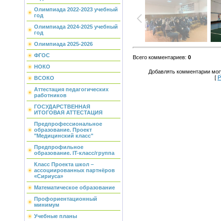
Олимпиада 2022-2023 учебный
год
Олимпиада 2024-2025 учебный
год
Олимпиада 2025-2026
ФГОС
Всего комментариев
:
0
НОКО
Добавлять комментарии могу
[
Р
ВСОКО
Аттестация педагогических
работников
ГОСУДАРСТВЕННАЯ
ИТОГОВАЯ АТТЕСТАЦИЯ
Предпрофессиональное
образование. Проект
"Медицинский класс"
Предпрофильное
образование. IT-класс/группа
Класс Проекта школ –
ассоциированных партнёров
«Сириуса»
Математическое образование
Профориентационный
минимум
Учебные планы