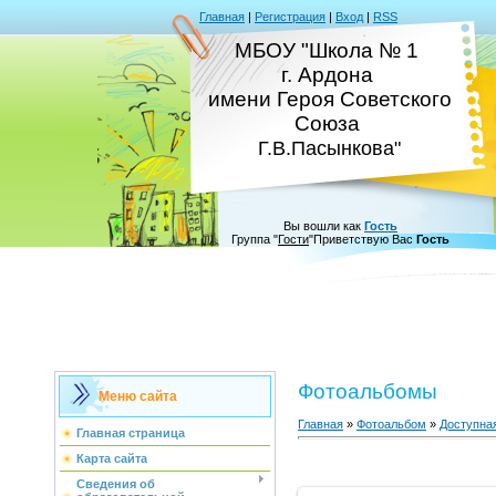
Главная
|
Регистрация
|
Вход
|
RSS
МБОУ "Школа № 1
г. Ардона
имени Героя Советского
Союза
Г.В.Пасынкова"
Вы вошли как
Гость
Группа
"
Гости
"
Приветствую Вас
Гость
Фотоальбомы
Меню сайта
Главная
»
Фотоальбом
»
Доступна
Главная страница
Карта сайта
Сведения об