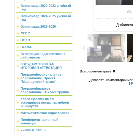
Олимпиада 2022-2023 учебный
год
Олимпиада 2024-2025 учебный
год
Добавлен
Олимпиада 2025-2026
ФГОС
НОКО
ВСОКО
Аттестация педагогических
работников
ГОСУДАРСТВЕННАЯ
ИТОГОВАЯ АТТЕСТАЦИЯ
Всего комментариев
:
0
Предпрофессиональное
образование. Проект
Добавлять комментарии могу
"Медицинский класс"
[
Р
Предпрофильное
образование. IT-класс/группа
Класс Проекта школ –
ассоциированных партнёров
«Сириуса»
Математическое образование
Профориентационный
минимум
Учебные планы