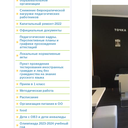
образовательной
организации
Снижение бюрократической
нагрузки педагогических
работников
Капитальный ремонт-2022
Официальные документы
Педагогические кадры.
Перспективные планы и
графики прохождения
аттестаций
Локальные нормативные
акты
Пункт проведения
тестирования иностранных
граждан и лиц без
гражданства на знание
русского языка
Прием в 1 класс
Методическая работа
Расписание
Организация питания в ОО
food
Дети с ОВЗ и дети-инвалиды
Олимпиада 2023-2024 учебный
год