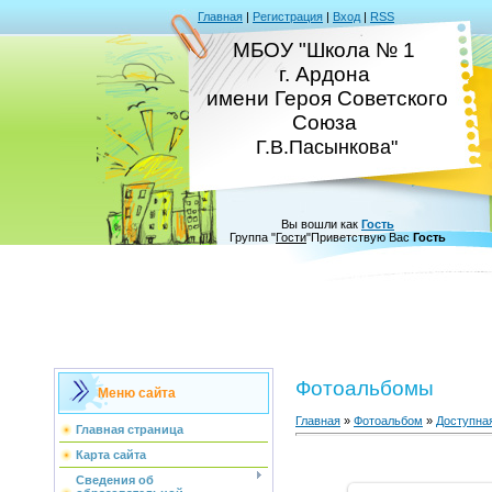
Главная
|
Регистрация
|
Вход
|
RSS
МБОУ "Школа № 1
г. Ардона
имени Героя Советского
Союза
Г.В.Пасынкова"
Вы вошли как
Гость
Группа
"
Гости
"
Приветствую Вас
Гость
Фотоальбомы
Меню сайта
Главная
»
Фотоальбом
»
Доступна
Главная страница
Карта сайта
Сведения об