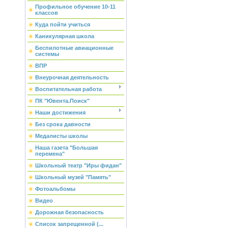
Профильное обучение 10-11
классов
Куда пойти учиться
Каникулярная школа
Беспилотные авиационные
системы
ВПР
Внеурочная деятельность
Воспитательная работа
ПК "Ювента.Поиск"
Наши достижения
Без срока давности
Медалисты школы
Наша газета "Большая
перемена"
Школьный театр "Иры фидан"
Школьный музей "Память"
Фотоальбомы
Видео
Дорожная безопасность
Список запрещенной (...