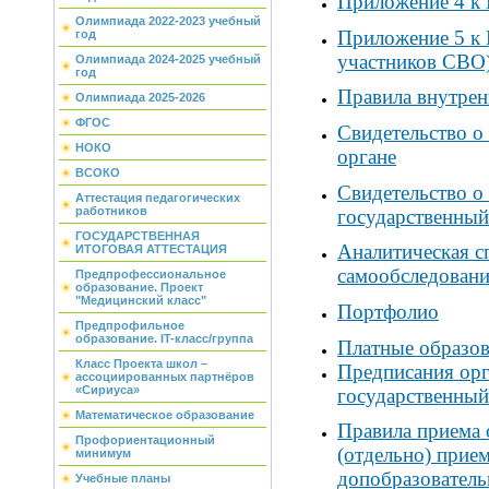
Приложение 4 к
Олимпиада 2022-2023 учебный
Приложение 5 к 
год
участников СВО
Олимпиада 2024-2025 учебный
год
Правила внутрен
Олимпиада 2025-2026
ФГОС
Свидетельство о 
НОКО
органе
ВСОКО
Свидетельство о
Аттестация педагогических
работников
государственный
ГОСУДАРСТВЕННАЯ
Аналитическая с
ИТОГОВАЯ АТТЕСТАЦИЯ
самообследования
Предпрофессиональное
образование. Проект
"Медицинский класс"
Портфолио
Предпрофильное
образование. IT-класс/группа
Платные образов
Класс Проекта школ –
Предписания ор
ассоциированных партнёров
«Сириуса»
государственный
Математическое образование
Правила приема
Профориентационный
(отдельно) прием
минимум
допобразовател
Учебные планы