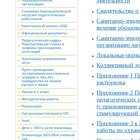
деятельности
образовательной
организации
Свидетельство о
Снижение бюрократической
нагрузки педагогических
работников
Санитарно-эпиде
Капитальный ремонт-2022
ведение образов
Официальные документы
Санитарно-эпиде
Педагогические кадры.
организацию лаг
Перспективные планы и
графики прохождения
аттестаций
Локальные норм
Локальные нормативные
акты
Коллективный до
Пункт проведения
тестирования иностранных
Приложение 1 Пр
граждан и лиц без
гражданства на знание
распорядка
русского языка
Приложение 2 По
Прием в 1 класс
педагогических 
Методическая работа
(с приложением 
Расписание
стимулирующей 
Организация питания в ОО
food
Приложение 3 к 
Дети с ОВЗ и дети-инвалиды
работы по охран
Олимпиада 2023-2024 учебный
год