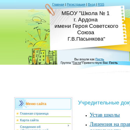
Главная
|
Регистрация
|
Вход
|
RSS
МБОУ "Школа № 1
г. Ардона
имени Героя Советского
Союза
Г.В.Пасынкова"
Вы вошли как
Гость
Группа
"
Гости
"
Приветствую Вас
Гость
Учредительные до
Меню сайта
Устав школы
Главная страница
Карта сайта
Лицензия на пра
Сведения об