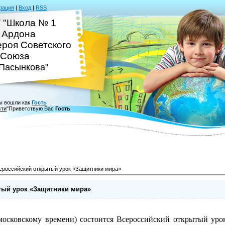
рация
|
Вход
|
RSS
 "Школа № 1
. Ардона
ероя Советского
Союза
.Пасынкова"
ы вошли как
Гость
сти
"
Приветствую Вас
Гость
ероссийский открытый урок «Защитники мира»
тый урок «Защитники мира»
 московскому времени) состоится Всероссийский открытый ур