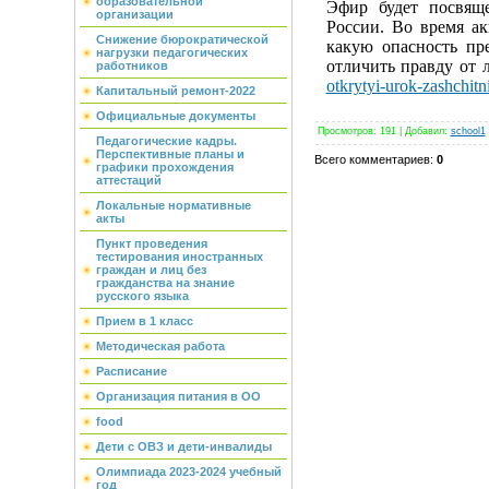
образовательной
Эфир будет посвящ
организации
России. Во время а
Снижение бюрократической
какую опасность пр
нагрузки педагогических
отличить правду от
работников
otkrytyi-urok-zashchitn
Капитальный ремонт-2022
Официальные документы
Просмотров
:
191
|
Добавил
:
school1
Педагогические кадры.
Перспективные планы и
Всего комментариев
:
0
графики прохождения
аттестаций
Локальные нормативные
акты
Пункт проведения
тестирования иностранных
граждан и лиц без
гражданства на знание
русского языка
Прием в 1 класс
Методическая работа
Расписание
Организация питания в ОО
food
Дети с ОВЗ и дети-инвалиды
Олимпиада 2023-2024 учебный
год