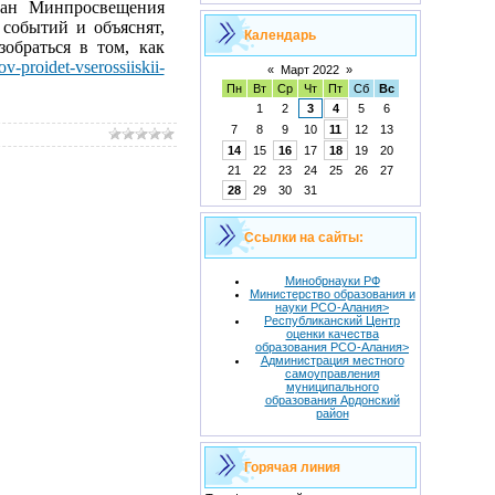
ван Минпросвещения
событий и объяснят,
Календарь
обраться в том, как
ov-proidet-vserossiiskii-
«
Март 2022
»
Пн
Вт
Ср
Чт
Пт
Сб
Вс
1
2
3
4
5
6
7
8
9
10
11
12
13
14
15
16
17
18
19
20
21
22
23
24
25
26
27
28
29
30
31
Ссылки на сайты:
Минобрнауки РФ
Министерство образования и
науки РСО-Алания>
Республиканский Центр
оценки качества
образования РСО-Алания>
Администрация местного
самоуправления
муниципального
образования Ардонский
район
Горячая линия