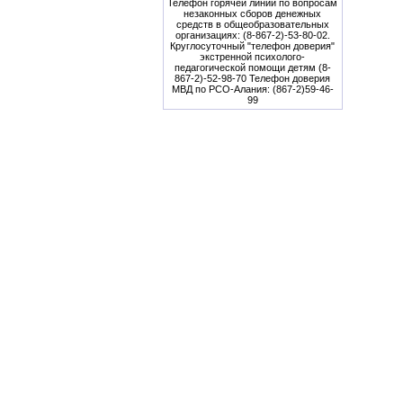
Телефон горячей линии по вопросам
незаконных сборов денежных
средств в общеобразовательных
организациях: (8-867-2)-53-80-02.
Круглосуточный "телефон доверия"
экстренной психолого-
педагогической помощи детям (8-
867-2)-52-98-70 Телефон доверия
МВД по РСО-Алания: (867-2)59-46-
99