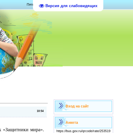
Пятница, 07.08.2026, 10:28
Версия для слабовидящих
Вход на сайт
10:54
Анкета
ок «Защитники мира».
https://bus.gov.ru/qrcode/rate/253519