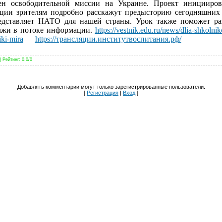
ен освободительной миссии на Украине. Проект иницииро
кции зрителям подробно расскажут предысторию сегодняшних 
едставляет НАТО для нашей страны. Урок также поможет раз
 лжи в потоке информации.
https://vestnik.edu.ru/news/dlia-shkolnik
iki-mira
https://трансляции.институтвоспитания.рф/
|
Рейтинг
:
0.0
/
0
Добавлять комментарии могут только зарегистрированные пользователи.
[
Регистрация
|
Вход
]